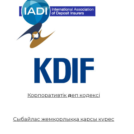
Корпоративтік әдеп кодексі
Сыбайлас жемқорлыққа қарсы күрес