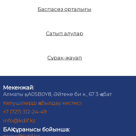
Баспасөз орталығы
Сатып алулар
Сұрақ-жауап
Мекенжай:
Алматы қ., A05B0Y8, Әйтеке би к., 67 3-қабат
Келушілерді қабылдау кестесі
+7 (727) 312-24-49
info@kdif.kz
БАҚ сұранысы бойынша: