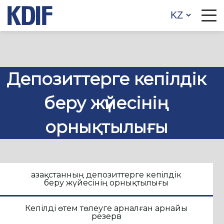
Депозиттерге кепілдік
беру жүйесінің
орнықтылығы
Қазақстанның депозиттерге кепілдік
беру жүйесінің орнықтылығы
Кепілді өтем төлеуге арналған арнайы
резерв