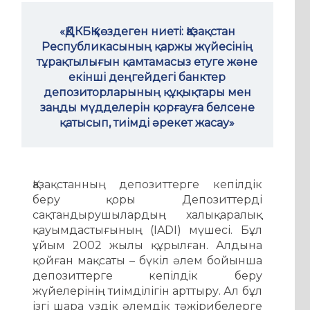
«ҚДКБҚ көздеген ниеті: Қазақстан
Республикасының қаржы жүйесінің
тұрақтылығын қамтамасыз етуге және
екінші деңгейдегі банктер
депозиторларының құқықтары мен
заңды мүдделерін қорғауға белсене
қатысып, тиімді әрекет жасау»
Қазақстанның депозиттерге кепілдік
беру қоры Депозиттерді
сақтандырушылардың халықаралық
қауымдастығының (IADI) мүшесі. Бұл
ұйым 2002 жылы құрылған. Алдына
қойған мақсаты – бүкіл әлем бойынша
депозиттерге кепілдік беру
жүйелерінің тиімділігін арттыру. Ал бұл
ізгі шара үздік әлемдік тәжірибелерге