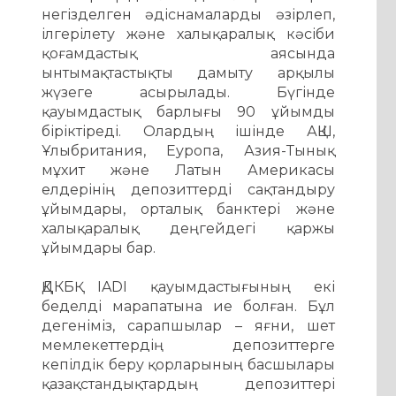
негізделген әдіснамаларды әзірлеп,
ілгерілету және халықаралық кәсіби
қоғамдастық аясында
ынтымақтастықты дамыту арқылы
жүзеге асырылады. Бүгінде
қауымдастық барлығы 90 ұйымды
біріктіреді. Олардың ішінде АҚШ,
Ұлыбритания, Еуропа, Азия-Тынық
мұхит және Латын Америкасы
елдерінің депозиттерді сақтандыру
ұйымдары, орталық банктері және
халықаралық деңгейдегі қаржы
ұйымдары бар.
ҚДКБҚ IADI қауымдастығының екі
беделді марапатына ие болған. Бұл
дегеніміз, сарапшылар – яғни, шет
мемлекеттердің депозиттерге
кепілдік беру қорларының басшылары
қазақстандықтардың депозиттері