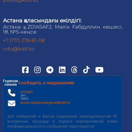
press@kdif.kz
Астана қаласындағы өкілдігі:
Астана қ., Z01А5АF2, Мәлік Ғабдуллин көшесі,
18, №5-кеңсе
+7 (717) 278-81-08
info@kdif.kz
Горячая
Сообщить о нарушениях
линия
3122447
(вн.
5866)
aisulu.nusipkozhayeva@kdif.kz
Для сообщений о фактах нарушений законодательства РК,
внутренних процедур и Кодекса корпоративной этики.
Конфиденциальность сообщений гарантируется.