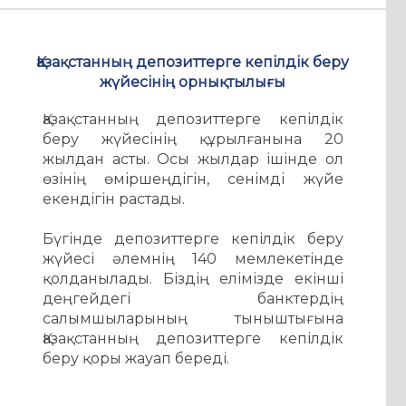
Қазақстанның депозиттерге кепілдік беру
жүйесінің орнықтылығы
Қазақстанның депозиттерге кепілдік
беру жүйесінің құрылғанына 20
жылдан асты. Осы жылдар ішінде ол
өзінің өміршеңдігін, сенімді жүйе
екендігін растады.
Бүгінде депозиттерге кепілдік беру
жүйесі әлемнің 140 мемлекетінде
қолданылады. Біздің елімізде екінші
деңгейдегі банктердің
салымшыларының тыныштығына
Қазақстанның депозиттерге кепілдік
беру қоры жауап береді.