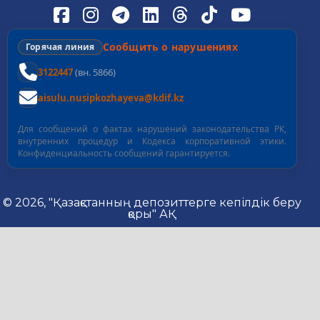
Сообщить о нарушениях
Горячая линия
3122447
(вн. 5866)
aisulu.nusipkozhayeva@kdif.kz
Для сообщений о фактах нарушений законодательства РК,
внутренних процедур и Кодекса корпоративной этики.
Конфиденциальность сообщений гарантируется.
© 2026, "Қазақстанның депозиттерге кепілдік беру
қоры" АҚ