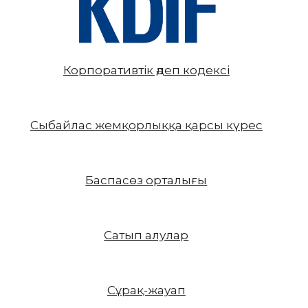
Корпоративтік әдеп кодексі
Сыбайлас жемқорлыққа қарсы күрес
Баспасөз орталығы
Сатып алулар
Сұрақ-жауап