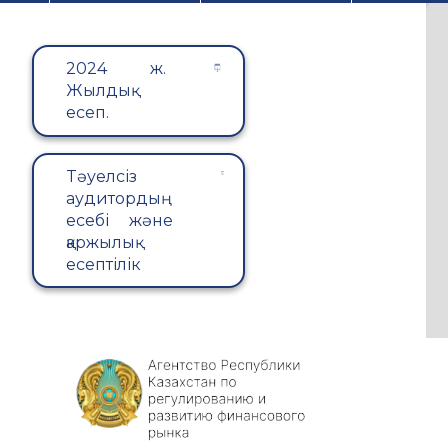
2024 ж.
Жылдық
есеп.
Tәуелсіз
аудитордың
есебі және
қаржылық
есептілік