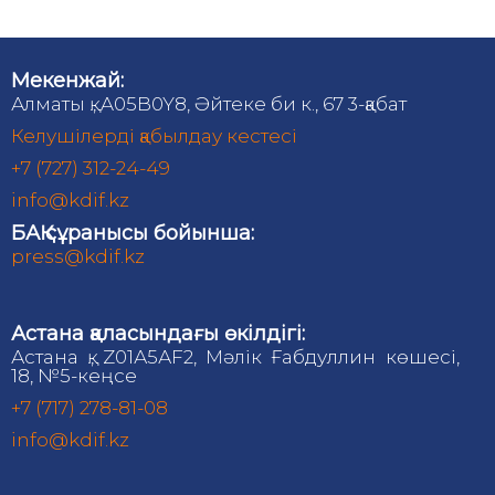
Мекенжай:
Алматы қ., A05B0Y8, Әйтеке би к., 67 3-қабат
Келушілерді қабылдау кестесі
+7 (727) 312-24-49
info@kdif.kz
БАҚ сұранысы бойынша:
press@kdif.kz
Астана қаласындағы өкілдігі:
Астана қ., Z01А5АF2, Мәлік Ғабдуллин көшесі,
18, №5-кеңсе
+7 (717) 278-81-08
info@kdif.kz