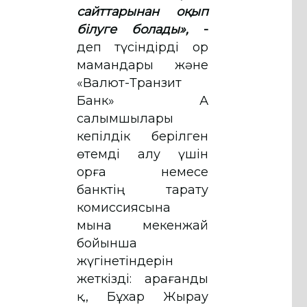
сайттарынан оқып
білуге болады»,
-
деп түсіндірді Қор
мамандары және
«Валют-Транзит
Банк» АҚ
салымшылары
кепілдік берілген
өтемді алу үшін
Қорға немесе
банктің тарату
комиссиясына
мына мекенжай
бойынша
жүгінетіндерін
жеткізді: Қарағанды
қ., Бұхар Жырау