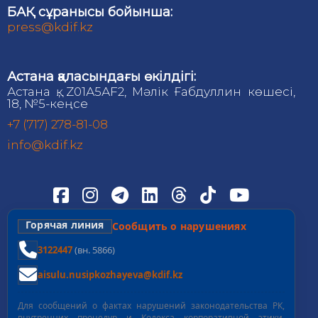
БАҚ сұранысы бойынша:
press@kdif.kz
Астана қаласындағы өкілдігі:
Астана қ., Z01А5АF2, Мәлік Ғабдуллин көшесі,
18, №5-кеңсе
+7 (717) 278-81-08
info@kdif.kz
Горячая линия
Сообщить о нарушениях
3122447
(вн. 5866)
aisulu.nusipkozhayeva@kdif.kz
Для сообщений о фактах нарушений законодательства РК,
внутренних процедур и Кодекса корпоративной этики.