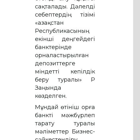
сақталады. Дәлелді
себептердің тізімі
«Қазақстан
Республикасының
екiншi деңгейдегі
банктерiнде
орналастырылған
депозиттерге
мiндеттi кепiлдiк
беру туралы» ҚР
Заңында
көзделген.
Мұндай өтініш Қорға
банктi мәжбүрлеп
тарату туралы
мәліметтер Бизнес-
сәйкестендіру