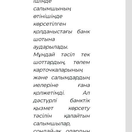
ішінде
салымшының
өтінішінде
көрсетілген
қолданыстағы банк
шотына
аударылады.
Мұндай тәсіл тек
шоттардың, төлем
карточкаларының
және салымдардың
иелеріне ғана
қолжетімді.
Ал
дәстүрлі банктік
қызмет көрсету
тәсілін қалайтын
салымшылар,
сондай-ақ олардың