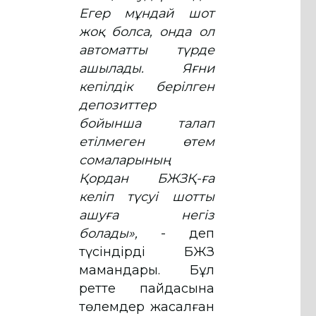
Егер мұндай шот
жоқ болса, онда ол
автоматты түрде
ашылады. Яғни
кепілдік берілген
депозиттер
бойынша талап
етілмеген өтем
сомаларының
Қордан БЖЗҚ-ға
келіп түсуі шотты
ашуға негіз
болады»,
- деп
түсіндірді БЖЗҚ
мамандары. Бұл
ретте пайдасына
төлемдер жасалған