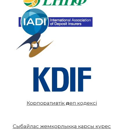
Корпоративтік әдеп кодексі
Сыбайлас жемқорлыққа қарсы күрес