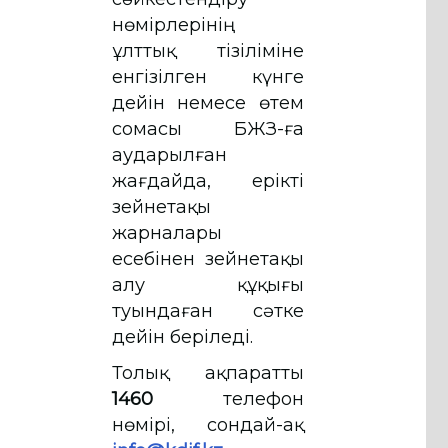
нөмірлерінің
ұлттық тiзiлiмiне
енгiзiлген күнге
дейін немесе өтем
сомасы БЖЗҚ-ға
аударылған
жағдайда, ерікті
зейнетақы
жарналары
есебінен зейнетақы
алу құқығы
туындаған сәтке
дейін беріледі.
Толық ақпаратты
1460
телефон
нөмірі, сондай-ақ