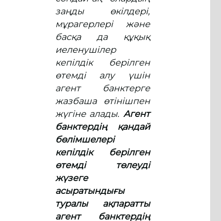
заңды өкілдері,
мұрагерлері және
басқа да құқық
иеленушілер
кепілдік берілген
өтемді алу үшін
агент банктерге
жазбаша өтінішпен
жүгіне алады.
Агент
банктердің қандай
бөлімшелері
кепілдік берілген
өтемді төлеуді
жүзеге
асыратындығы
туралы ақпаратты
агент банктердің