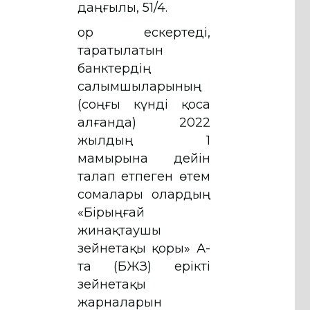
даңғылы, 51/4.
Қор ескертеді,
таратылатын
банктердің
салымшыларының
(соңғы күнді қоса
алғанда) 2022
жылдың 1
мамырына дейін
талап етпеген өтем
сомалары олардың
«Бірыңғай
жинақтаушы
зейнетақы қоры» АҚ-
та (БЖЗҚ) ерікті
зейнетақы
жарналарын