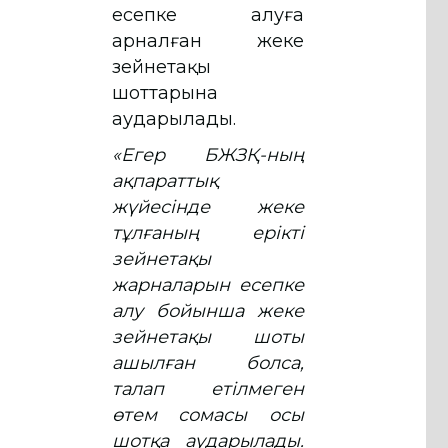
есепке алуға
арналған жеке
зейнетақы
шоттарына
аударылады.
«Егер БЖЗҚ-ның
ақпараттық
жүйесінде жеке
тұлғаның ерікті
зейнетақы
жарналарын есепке
алу бойынша жеке
зейнетақы шоты
ашылған болса,
талап етілмеген
өтем сомасы осы
шотқа аударылады.