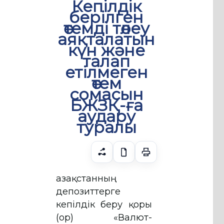
Кепілдік
берілген
өтемді төлеу
аяқталатын
күн және
талап
етілмеген
өтем
сомасын
БЖЗҚ-ға
аудару
туралы
Қазақстанның
депозиттерге
кепілдік беру қоры
(Қор) «Валют-