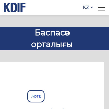
Баспасөз
орталығы
Артқа