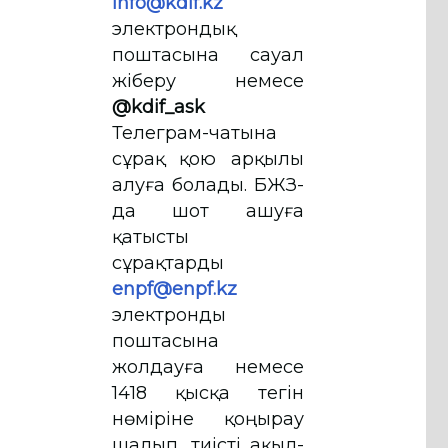
info@kdif.kz
электрондық
поштасына сауал
жіберу немесе
@kdif_ask
Телеграм-чатына
сұрақ қою арқылы
алуға болады. БЖЗҚ-
да шот ашуға
қатысты
сұрақтарды
enpf@enpf.kz
электронды
поштасына
жолдауға немесе
1418 қысқа тегін
нөміріне қоңырау
шалып, тиісті ақыл-