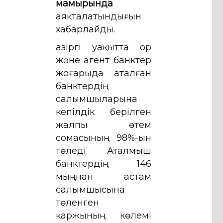
мамырында
аяқталатындығын
хабарлайды.
Қазіргі уақытта Қор
және агент банктер
жоғарыда аталған
банктердің
салымшыларына
кепілдік берілген
жалпы өтем
сомасының 98%-ын
төледі. Аталмыш
банктердің 146
мыңнан астам
салымшысына
төленген
қаржының көлемі