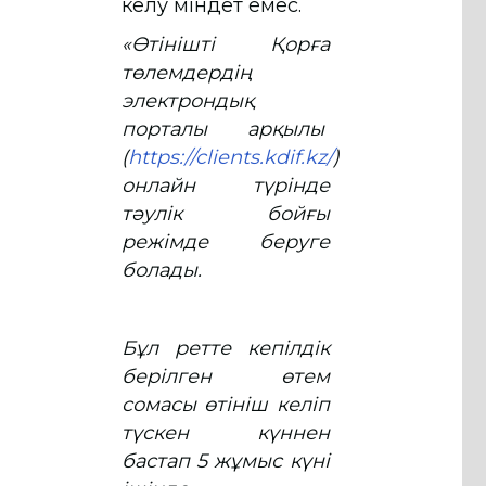
келу міндет емес.
«Өтінішті Қорға
төлемдердің
электрондық
порталы арқылы
(
https://clients.kdif.kz/
)
онлайн түрінде
тәулік бойғы
режімде беруге
болады.
Бұл ретте кепілдік
берілген өтем
сомасы өтініш келіп
түскен күннен
бастап 5 жұмыс күні