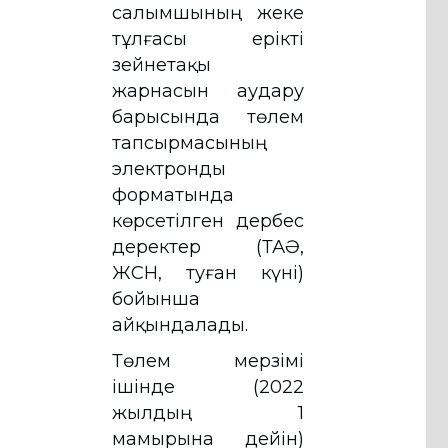
салымшының жеке
тұлғасы ерікті
зейнетақы
жарнасын аудару
барысында төлем
тапсырмасының
электронды
форматында
көрсетілген дербес
деректер (ТАӘ,
ЖСН, туған күні)
бойынша
айқындалады.
Төлем мерзімі
ішінде (2022
жылдың 1
мамырына дейін)