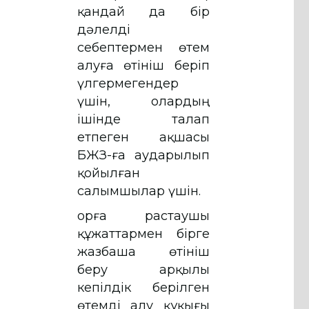
қандай да бір
дәлелді
себептермен өтем
алуға өтініш беріп
үлгермегендер
үшін, олардың
ішінде талап
етпеген ақшасы
БЖЗҚ-ға аударылып
қойылған
салымшылар үшін.
Қорға растаушы
құжаттармен бірге
жазбаша өтініш
беру арқылы
кепілдік берілген
өтемді алу құқығы