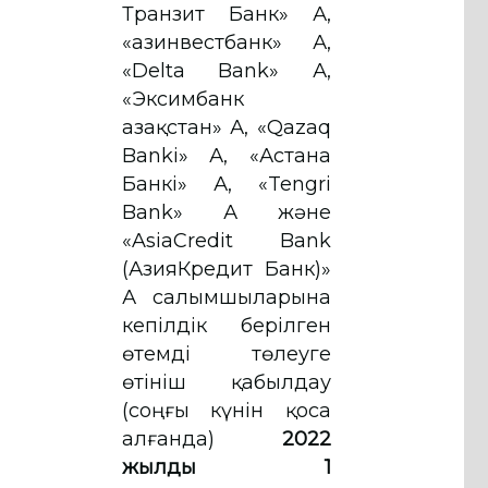
Транзит Банк» АҚ,
«Қазинвестбанк» АҚ,
«Delta Bank» АҚ,
«Эксимбанк
Қазақстан» АҚ, «Qazaq
Banki» АҚ, «Астана
Банкі» АҚ, «Tengri
Bank» АҚ және
«AsiaCredit Bank
(АзияКредит Банк)»
АҚ салымшыларына
кепілдік берілген
өтемді төлеуге
өтініш қабылдау
(соңғы күнін қоса
алғанда)
2022
жылдың 1