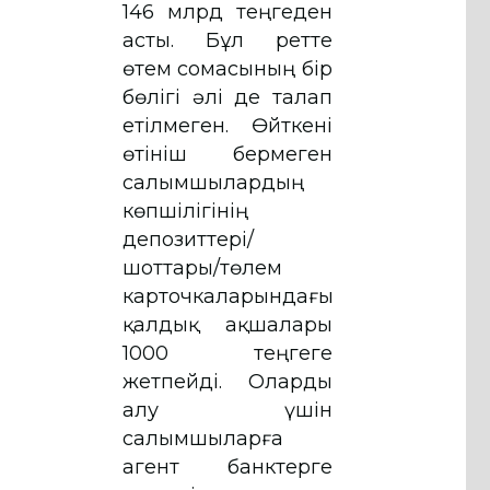
146 млрд теңгеден
асты. Бұл ретте
өтем сомасының бір
бөлігі әлі де талап
етілмеген. Өйткені
өтініш бермеген
салымшылардың
көпшілігінің
депозиттері/
шоттары/төлем
карточкаларындағы
қалдық ақшалары
1000 теңгеге
жетпейді. Оларды
алу үшін
салымшыларға
агент банктерге