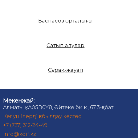
Баспасөз орталығы
Сатып алулар
Сұрақ-жауап
Мекенжай:
Алматы қ., A05B0Y8, Әйтеке би к., 67 3-қабат
Келушілерді қабылдау кестесі
+7 (727) 312-24-49
info@kdif.kz