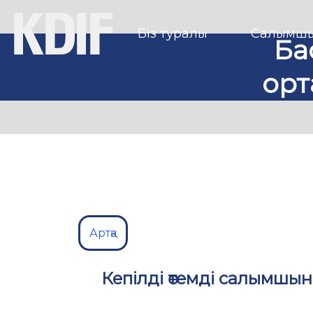
Біз туралы
Салымшы
Ба
орт
Артқа
Кепілді өтемді салымшы