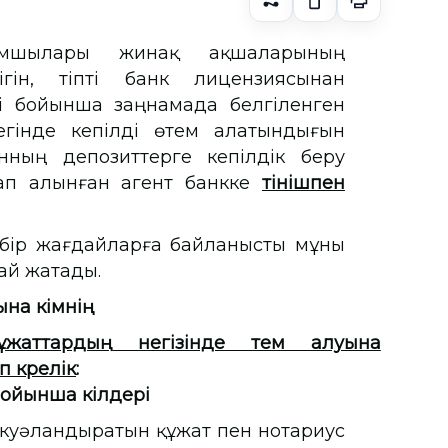
лымшылары жинақ ақшаларының
ігін, тіпті банк лицензиясынан
і бойынша заңнамада белгіленген
гінде кепілді өтем алатындығын
анның депозиттерге кепілдік беру
ңдап алынған агент банкке
өтінішпен
бір жағдайларға байланысты мұны
май жатады.
на кімнің
ұжаттардың
негізінде өтем алуына
 көрелік
:
ойынша өкілдері
 куәландыратын құжат пен нотариус