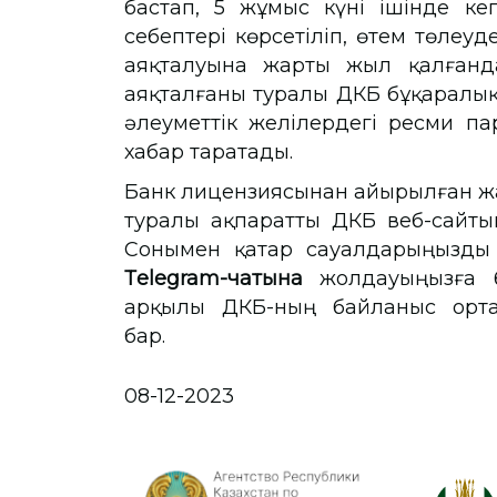
бастап, 5 жұмыс күні ішінде ке
себептері көрсетіліп, өтем төлеуд
аяқталуына жарты жыл қалғанд
аяқталғаны туралы ҚДКБҚ бұқаралы
әлеуметтік желілердегі ресми 
хабар таратады.
Банк лицензиясынан айырылған жағ
туралы ақпаратты ҚДКБҚ веб-сайты
Сонымен қатар сауалдарыңызд
Тelegram-чатына
жолдауыңызға 
арқылы ҚДКБҚ-ның байланыс орта
бар.
08-12-2023