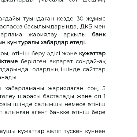
жағдайы туындаған кезде 30 жұмыс
баспасөз басылымдарында, ҚДКБҚ мен
хабарлама жариялау арқылы
банк
н күн туралы хабардар етеді.
ры, өтініш беру әдісі және
құжаттар
ніктеме
берілген ақпарат сондай-ақ
лдарында, олардың ішінде сайттар
ланады.
лы хабарламаны жариялаған соң, 5
 төлеу шарасы басталады және ол 1
рзім ішінде салымшы немесе өтініш
ап алынған агент банкке өтініш бере
таушы құжаттар келіп түскен күннен