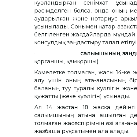
куәландырған сенімхат ұсына
рәсімделген болса, онда оның мем
аударылған және нотариус арқы
ұсынылады. Сонымен қатар Қазақс
белгіленген жағдайларда мұндай 
консулдық заңдастыру талап етілуі
·
салымшының заңды 
қорғаншы, қамқоршы)
Кәмелетке толмаған, жасы 14-ке
алу үшін оның ата-анасының бір
баланың туу туралы куәлігін жән
құжатты (жеке куәлігін) ұсынады.
Ал 14 жастан 18 жасқа дейінгі
салымшының атына ашылған деп
толмаған жасөспірімнің өзі ата-ан
жазбаша рұқсатымен ала алады.