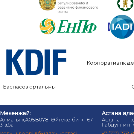
Корпоративтік әд
Баспасөз орталығы
Мекенжай:
Астана қала
Алматы қ., A05B0Y8, Әйтеке би к., 67
Астана қ.
3-қабат
Ғабдуллин к
Келушілерді қабылдау кестесі
+7 (717) 278-