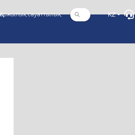
Қаржылық сауаттылық