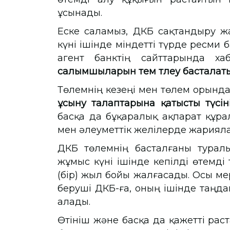
ұсынады.
Еске саламыз, ҚДКБҚ сақтандыру 
күні ішінде міндетті түрде ресми 
агент банктің сайттарында 
салымшыларын өтем төлеу басталаты
Төлемнің кезеңі мен төлем орында
ұсыну талаптарына қатысты түсі
басқа да бұқаралық ақпарат құра
мен әлеуметтік желілерде жария
ҚДКБҚ төлемнің басталғаны тура
жұмыс күні ішінде кепілді өтемді
(бір) жыл бойы жалғасады. Осы ме
беруші ҚДКБҚ-ға, оның ішінде таңд
алады.
Өтініш және басқа да қажетті рас