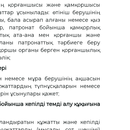
нің қорғаншысы және қамқоршысы
ттар ұсынылады: өтініш берушінің
ы, бала асырап алғаны немесе қыз
р, патронат бойынша қамқорлық
ттық ата-ана мен қорғаншы және
аны патронаттық тәрбиеге беру
қоршы органы берген қорғаншылық
лік;
рі
н немесе мұра берушінің ақшасын
ұжаттардың түпнұсқаларын немесе
рін ұсынулары қажет;
ойынша кепілді өтемді алу құқығына
әландыратын құжатты және кепілді
құжаттарды (мысалы, сот шешімі)