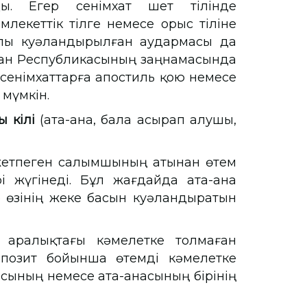
ды. Егер сенімхат шет тілінде
лекеттік тілге немесе орыс тіліне
лы куәландырылған аудармасы да
тан Республикасының заңнамасында
сенімхаттарға апостиль қою немесе
 мүмкін.
өкілі
(ата-ана, бала асырап алушы,
 жетпеген салымшының атынан өтем
і жүгінеді. Бұл жағдайда ата-ана
е өзінің жеке басын куәландыратын
 аралықтағы кәмелетке толмаған
озит бойынша өтемді кәмелетке
асының немесе ата-анасының бірінің