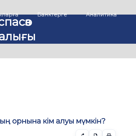
ларға
Банктерге
Аналитика
спасөз
алығы
ның орнына кім алуы мүмкін?