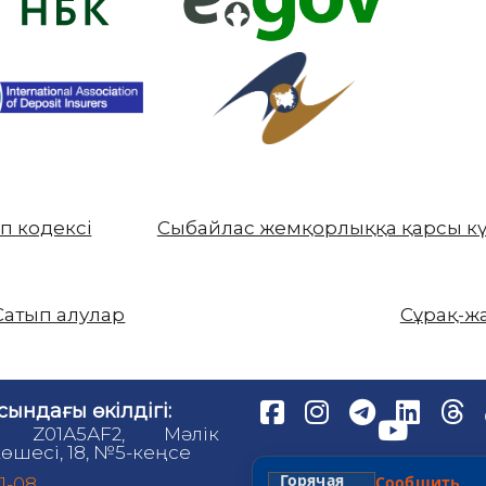
еп кодексі
Сыбайлас жемқорлыққа қарсы к
Сатып алулар
Сұрақ-ж
сындағы өкілдігі:
, Z01А5АF2, Мәлік
өшесі, 18, №5-кеңсе
Горячая
Сообщит
81-08