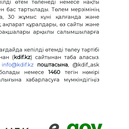
пілді өтем төленеді немесе нақты
ен бас тартылады. Төлем мерзімінің
а, 30 жұмыс күні қалғанда және
қ ақпарат құралдары, өз сайты және
парақшалары арқылы салымшыларға
дайда кепілді өтемді төлеу тәртібі
нан (
kdif.kz
) сайтынан таба аласыз.
ы
info@kdif.kz
поштасына
, @kdif_ask
болады немесе
1460
тегін нөмірі
лығына хабарласуға мүмкіндігіңіз