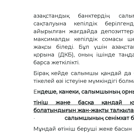
Қазақстандық банктердің са
сақталуына кепілдік берілгенд
айырылған жағдайда депозиттер
максималды кепілдік сомасы ше
жақсы біледі. Бұл үшін Қазақст
қорына (ҚДКБҚ), оның ішінде та
барса жеткілікті.
Бірақ кейде салымшы қандай да 
тікелей өзі істеуіне мүмкіндігі бол
Е
ндеше, канеки, салымшының орны
өтініш және басқа қандай қ
болатындығын жан-жақты талқылап
·
салымшының сенімхат б
Мұндай өтініш беруші жеке басын