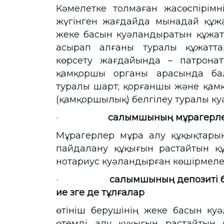
Кәмелетке толмаған жасөспірім
жүгінген жағдайда мынадай құжа
жеке басын куәландыратын құжат
асырап алғаны туралы құжатта
көрсету жағдайында – патрона
қамқоршы органы арасында бал
туралы шарт; қорғаншы және қам
(қамқоршылық) белгілеу туралы куә
·
салымшының мұрагерле
Мұрагерлер мұра алу құқықтары
пайдалану құқығын растайтын қ
нотариус куәландырған көшірмеле
·
салымшының депозиті б
ие өзге де тұлғалар
өтініш берушінің жеке басын ку
өтемді алу құқығын растайтын 