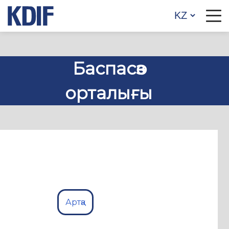
Баспасөз
орталығы
Артқа