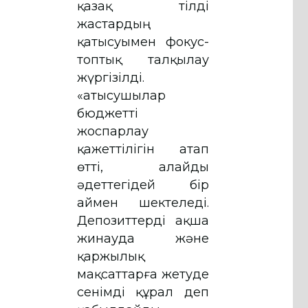
қазақ тілді
жастардың
қатысуымен фокус-
топтық талқылау
жүргізілді.
«Қатысушылар
бюджетті
жоспарлау
қажеттілігін атап
өтті, алайды
әдеттегідей бір
аймен шектеледі.
Депозиттерді ақша
жинауда және
қаржылық
мақсаттарға жетуде
сенімді құрал деп