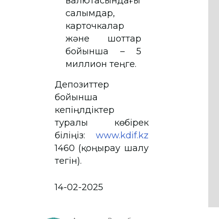
валютасындағы
салымдар,
карточкалар
және шоттар
бойынша – 5
миллион теңге.
Депозиттер
бойынша
кепіңлдіктер
туралы көбірек
біліңіз:
www.kdif.kz
1460 (қоңырау шалу
тегін).
14-02-2025