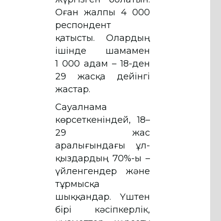
Оған жалпы 4 000
респондент
қатысты. Олардың
ішінде шамамен
1 000 адам – 18-ден
29 жасқа дейінгі
жастар.
Сауалнама
көрсеткеніндей, 18–
29 жас
аралығындағы ұл-
қыздардың 70%-ы –
үйленгендер және
тұрмысқа
шыққандар. Үштен
бірі кәсіпкерлік,