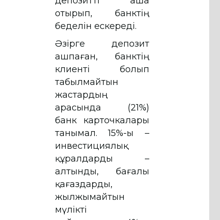
депозитті аша
отырып, банктің
беделін ескереді.
Әзірге депозит
ашпаған, банктің
клиенті болып
табылмайтын
жастардың
арасында (21%)
банк карточкалары
танымал. 15%-ы –
инвестициялық
құралдарды –
алтынды, бағалы
қағаздарды,
жылжымайтын
мүлікті