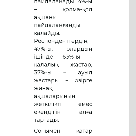
пайдаланады. 4%-ы
– қолма-қол
ақшаны
пайдаланғанды
қалайды.
Респонденттердің
47%-ы, олардың
ішінде 63%-ы –
қалалық жастар,
37%-ы – ауыл
жастары – әзірге
жинақ
ақшаларының
жеткілікті емес
екендігін алға
тартады.
Сонымен қатар