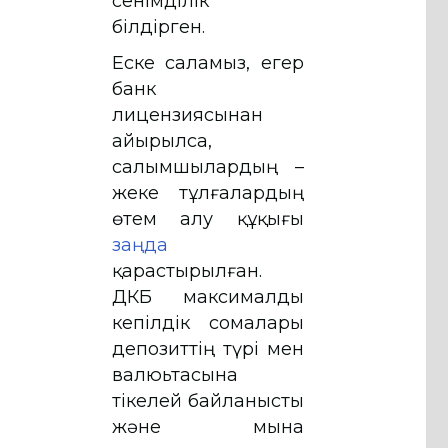
сенімділік
білдірген.
Еске саламыз, егер
банк
лицензиясынан
айырылса,
салымшылардың –
жеке тұлғалардың
өтем алу құқығы
заңда
қарастырылған.
ҚДКБҚ максималды
кепілдік сомалары
депозиттің түрі мен
валюьтасына
тікелей байланысты
және мына