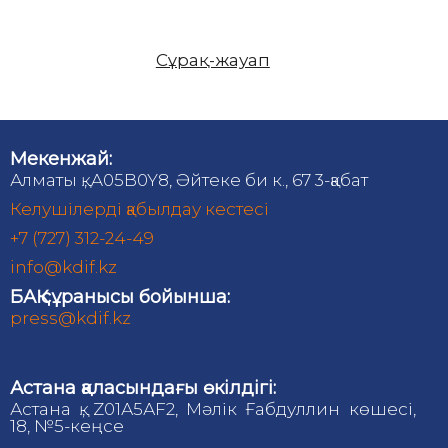
Сұрақ-жауап
Мекенжай:
Алматы қ., A05B0Y8, Әйтеке би к., 67 3-қабат
Келушілерді қабылдау кестесі
+7 (727) 312-24-49
info@kdif.kz
БАҚ сұранысы бойынша:
press@kdif.kz
Астана қаласындағы өкілдігі:
Астана қ., Z01А5АF2, Мәлік Ғабдуллин көшесі,
18, №5-кеңсе