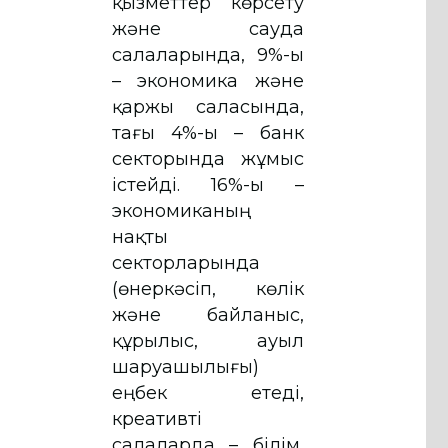
қызметтер көрсету
және сауда
салаларында, 9%-ы
– экономика және
қаржы саласында,
тағы 4%-ы – банк
секторында жұмыс
істейді. 16%-ы –
экономиканың
нақты
секторларында
(өнеркәсіп, көлік
және байланыс,
құрылыс, ауыл
шаруашылығы)
еңбек етеді,
креативті
салаларда – білім,