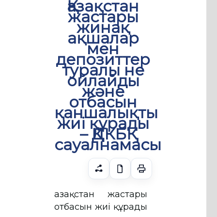
Қазақстан
жастары
жинақ
ақшалар
мен
депозиттер
туралы не
ойлайды
және
отбасын
қаншалықты
жиі құрады
– ҚДКБҚ
сауалнамасы
Қазақстан жастары
отбасын жиі құрады