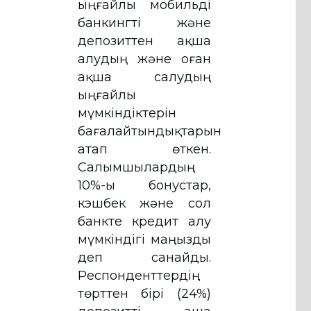
ыңғайлы мобильді
банкингті және
депозиттен ақша
алудың және оған
ақша салудың
ыңғайлы
мүмкіндіктерін
бағалайтындықтарын
атап өткен.
Салымшылардың
10%-ы бонустар,
кэшбек және сол
банкте кредит алу
мүмкіндігі маңызды
деп санайды.
Респонденттердің
төрттен бірі (24%)