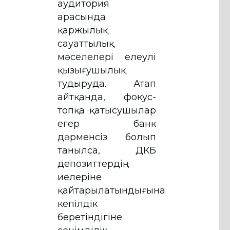
аудитория
арасында
қаржылық
сауаттылық
мәселелері елеулі
қызығушылық
тудыруда. Атап
айтқанда, фокус-
топқа қатысушылар
егер банк
дәрменсіз болып
танылса, ҚДКБҚ
депозиттердің
иелеріне
қайтарылатындығына
кепілдік
беретіндігіне