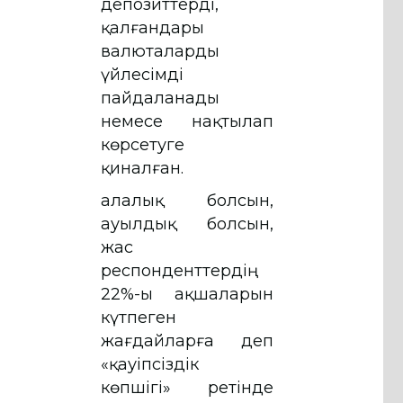
депозиттерді,
қалғандары
валюталарды
үйлесімді
пайдаланады
немесе нақтылап
көрсетуге
қиналған.
Қалалық болсын,
ауылдық болсын,
жас
респонденттердің
22%-ы ақшаларын
күтпеген
жағдайларға деп
«қауіпсіздік
көпшігі» ретінде