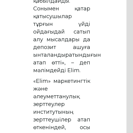
қабылдайды.
Сонымен қатар
қатысушылар
тұрғын үйді
ойдағыдай сатып
алу мысалдары да
депозит ашуға
ынталандыратындығын
атап өтті», – деп
мәлімдейді Elim.
«Elim» маркетингтік
және
әлеуметтанулық
зерттеулер
институтының
зерттеушілер атап
өткеніндей, осы