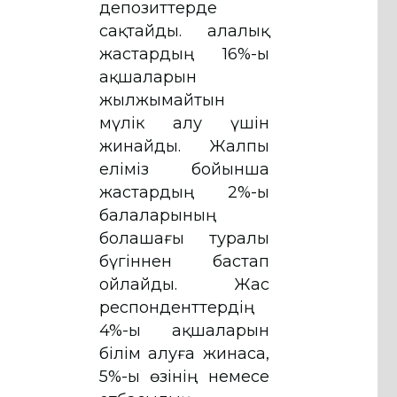
депозиттерде
сақтайды. Қалалық
жастардың 16%-ы
ақшаларын
жылжымайтын
мүлік алу үшін
жинайды. Жалпы
еліміз бойынша
жастардың 2%-ы
балаларының
болашағы туралы
бүгіннен бастап
ойлайды. Жас
респонденттердің
4%-ы ақшаларын
білім алуға жинаса,
5%-ы өзінің немесе