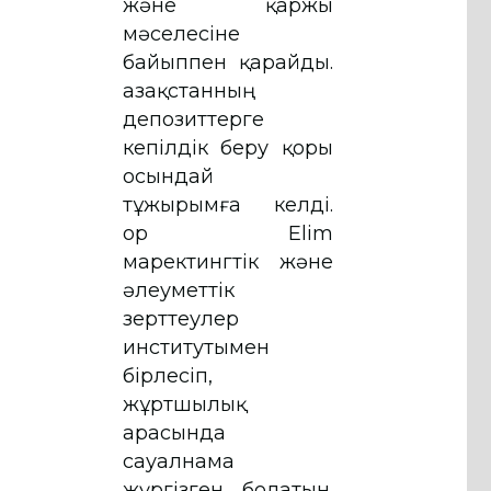
және қаржы
мәселесіне
байыппен қарайды.
Қазақстанның
депозиттерге
кепілдік беру қоры
осындай
тұжырымға келді.
Қор Elim
маректингтік және
әлеуметтік
зерттеулер
институтымен
бірлесіп,
жұртшылық
арасында
сауалнама
жүргізген болатын.