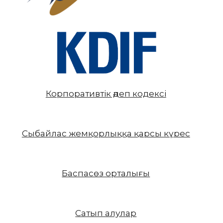
Корпоративтік әдеп кодексі
Сыбайлас жемқорлыққа қарсы күрес
Баспасөз орталығы
Сатып алулар