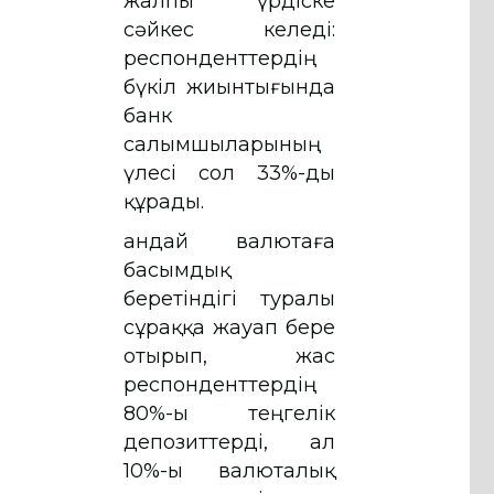
жалпы үрдіске
сәйкес келеді:
респонденттердің
бүкіл жиынтығында
банк
салымшыларының
үлесі сол 33%-ды
құрады.
Қандай валютаға
басымдық
беретіндігі туралы
сұраққа жауап бере
отырып, жас
респонденттердің
80%-ы теңгелік
депозиттерді, ал
10%-ы валюталық