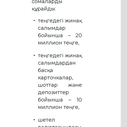
сомаларды
құрайды:
теңгедегі жинақ
салымдар
бойынша – 20
миллион теңге,
теңгедегі жинақ
салымдардан
басқа
карточкалар,
шоттар және
депозиттер
бойынша – 10
миллион теңге,
шетел