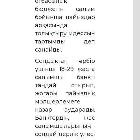
отбасылық
бюджетін салым
бойынша пайыздар
арқасында
толықтыру идеясын
тартымды деп
санайды.
Сондықтан әрбір
үшінші 18-29 жаста
салымшы банкті
таңдай отырып,
жоғары пайыздық
мөлшерлемеге
назар аударады.
Банктердің жас
салымшыларының
сондай дерлік үлесі