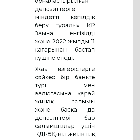
орналастырылған
депозиттерге
мiндеттi кепiлдiк
беру туралы» ҚР
Заңына енгізілді
және 2022 жылдың 11
қаңтарынан бастап
күшіне енеді.
Жаңа өзгерістерге
сәйкес бір банкте
түрі мен
валютасына қарай
жинақ салымы
және басқа да
депозиттері бар
салымшылар үшін
ҚДКБҚ-ның жиынтық