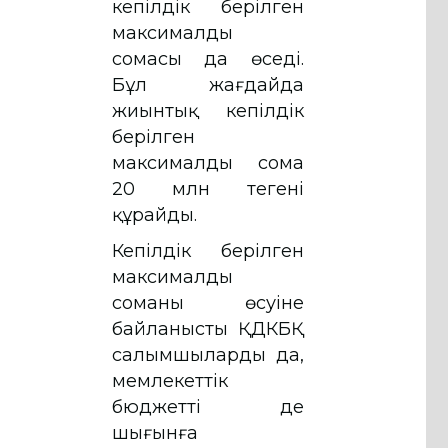
кепілдік берілген
максималды
сомасы да өседі.
Бұл жағдайда
жиынтық кепілдік
берілген
максималды сома
20 млн теңгені
құрайды.
Кепілдік берілген
максималды
соманың өсуіне
байланысты ҚДКБҚ
салымшылардың да,
мемлекеттік
бюджеттің де
шығынға