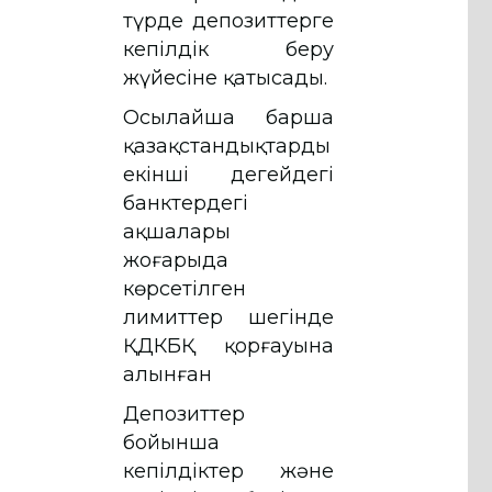
түрде депозиттерге
кепілдік беру
жүйесіне қатысады.
Осылайша барша
қазақстандықтардың
екінші деңгейдегі
банктердегі
ақшалары
жоғарыда
көрсетілген
лимиттер шегінде
ҚДКБҚ қорғауына
алынған
Депозиттер
бойынша
кепілдіктер және