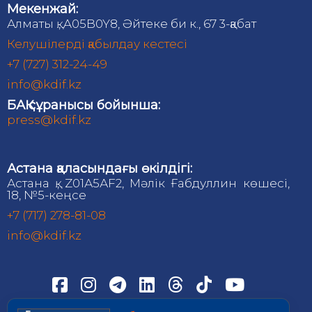
Мекенжай:
Алматы қ., A05B0Y8, Әйтеке би к., 67 3-қабат
Келушілерді қабылдау кестесі
+7 (727) 312-24-49
info@kdif.kz
БАҚ сұранысы бойынша:
press@kdif.kz
Астана қаласындағы өкілдігі:
Астана қ., Z01А5АF2, Мәлік Ғабдуллин көшесі,
18, №5-кеңсе
+7 (717) 278-81-08
info@kdif.kz