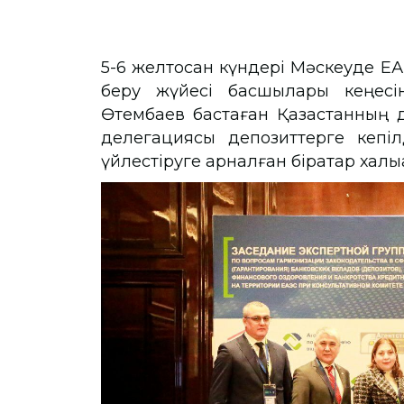
5-6 желтоқсан күндері Мәскеуде ЕА
беру жүйесі басшылары кеңесін
Өтембаев бастаған Қазақстанның д
делегациясы депозиттерге кепі
үйлестіруге арналған бірқатар халық