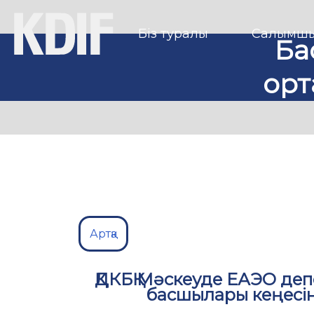
Біз туралы
Салымшы
Ба
орт
Артқа
ҚДКБҚ Мәскеуде ЕАЭО де
басшылары кеңесі