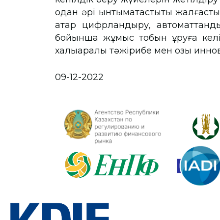
одан әрі ынтымақтастықты жалғаст
қатар цифрландыру, автоматтанды
бойынша жұмыс тобын құруға келіс
халықаралық тәжірибе мен озық инн
09-12-2022