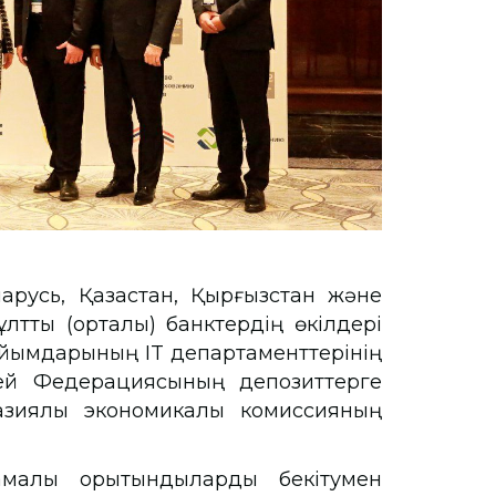
арусь, Қазақстан, Қырғызстан және
лттық (орталық) банктердің өкілдері
ұйымдарының IT департаменттерінің
сей Федерациясының депозиттерге
азиялық экономикалық комиссияның
малық қорытындыларды бекітумен