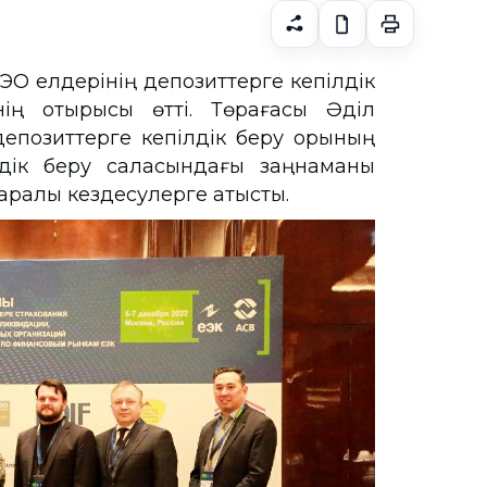
ЭО елдерінің депозиттерге кепілдік
ің отырысы өтті. Төрағасы Әділ
епозиттерге кепілдік беру қорының
лдік беру саласындағы заңнаманы
аралық кездесулерге қатысты.