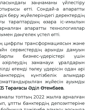
аласындағы заңнаманы үйлестіру
ырысы өтті. Сондай-ақ ақпараттық
дік беру жүйелеріндегі деректердің
ағы тараптардың өзара іс-қимылын
рналған ақпараттық технологиялар
ымен дөңгелек үстел өтті.
ның цифрлық трансформациясын және
айн сервистердің қарқынды дамуын
лық бизнес-үдерістері үшін
әзірлеудің заманауи құралдарын
лді өтемді төлеу үдерісін одан әрі
анктердің күнтізбелік алымдар
оматтандырылған жүйесін ауқымды
КБҚ Төрағасы Әділ Өтембаев.
малық топтың 2022 жылға арналған
п, ұлттық банктердің депозиттеріне
у бойынша тәжірибе алмасу аясында