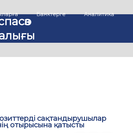
ларға
Банктерге
Аналитика
спасөз
алығы
позиттерді сақтандырушылар
нің отырысына қатысты