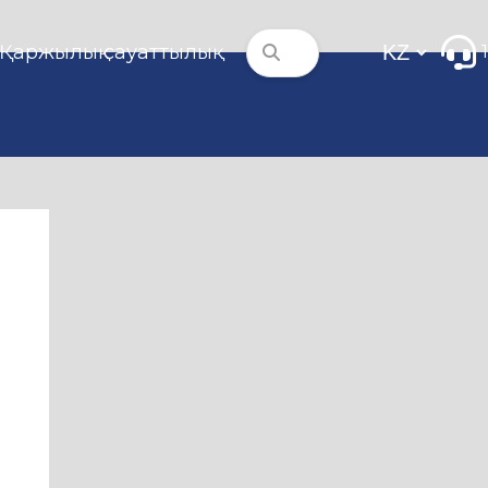
Қаржылық сауаттылық