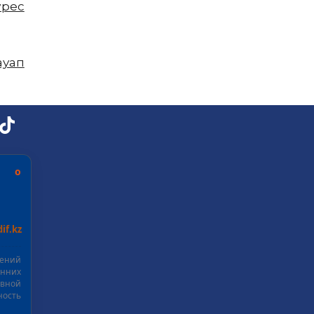
үрес
ауап
ь о
if.kz
шений
нних
ивной
ость