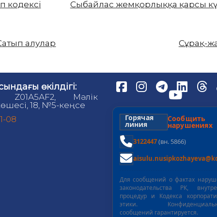
еп кодексі
Сыбайлас жемқорлыққа қарсы к
Сатып алулар
Сұрақ-ж
сындағы өкілдігі:
, Z01А5АF2, Мәлік
өшесі, 18, №5-кеңсе
Горячая
Сообщит
81-08
линия
нарушениях
3122447
(вн. 5866)
aisulu.nusipkozhayeva@kd
Для сообщений о фактах нару
законодательства РК, внутре
процедур и Кодекса корпорат
этики. Конфиденциальн
сообщений гарантируется.