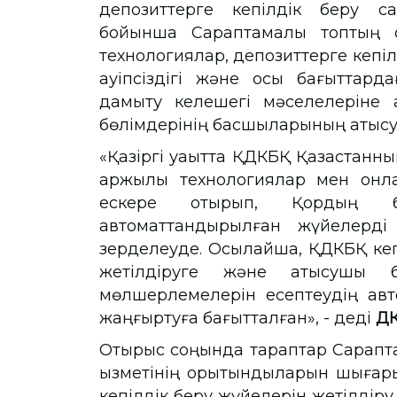
депозиттерге кепілдік беру с
бойынша Сараптамалық топтың от
технологиялар, депозиттерге кепіл
қауіпсіздігі және осы бағыттард
дамыту келешегі мәселелеріне а
бөлімдерінің басшыларының қатысу
«Қазіргі уақытта ҚДКБҚ Қазақстан
қаржылық технологиялар мен онл
ескере отырып, Қордың бар
автоматтандырылған жүйелерді 
зерделеуде. Осылайша, ҚДКБҚ кепі
жетілдіруге және қатысушы б
мөлшерлемелерін есептеудің авт
жаңғыртуға бағытталған», - деді
ҚД
Отырыс соңында тараптар Сарапта
қызметінің қорытындыларын шығары
кепілдік беру жүйелерін жетілдір