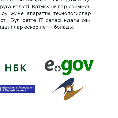
ыруға келісті. Қатысушылар сонымен
ру және ақпараттық технологиялар
ті. Бұл ретте IT саласындағы озық
овациялар ескерілетін болады.