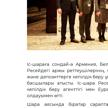
Іс-шараға сондай-ақ Армения, Бел
Ресейдегі қаржы реттеушілерінің, ұ
және депозиттерге кепілдік беру 
басшылары қатысты. Іс-шара Ре
кепілдік беру агенттігі мен Еур
қолдауымен өтті.
Шара аясында бірқатар сарапта