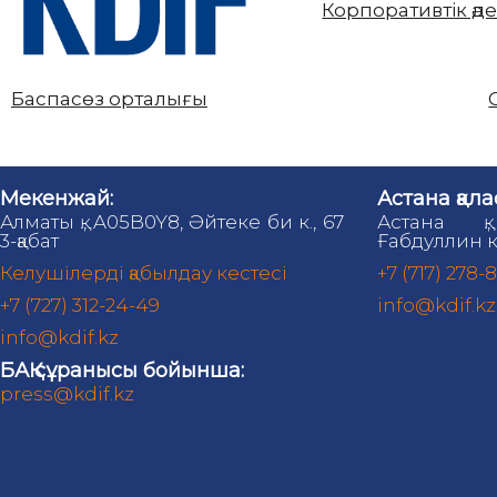
Корпоративтік әд
Баспасөз орталығы
Мекенжай:
Астана қала
Алматы қ., A05B0Y8, Әйтеке би к., 67
Астана қ.
3-қабат
Ғабдуллин к
Келушілерді қабылдау кестесі
+7 (717) 278-
+7 (727) 312-24-49
info@kdif.kz
info@kdif.kz
БАҚ сұранысы бойынша:
press@kdif.kz