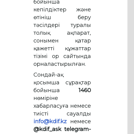
бойынша
кепілдіктер және
өтініш беру
тәсілдері туралы
толық ақпарат,
сонымен қатар
қажетті құжаттар
тізімі Қор сайтында
орналастырылған.
Сондай-ақ
қосымша сұрақтар
бойынша
1460
нөміріне
хабарласуға немесе
тиісті сауалды
info@kdif.kz
немесе
@kdif_ask telegram-