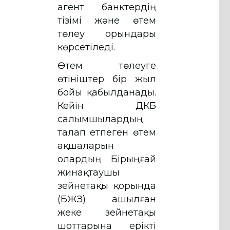
агент банктердің
тізімі және өтем
төлеу орындары
көрсетіледі.
Өтем төлеуге
өтініштер бір жыл
бойы қабылданады.
Кейін ҚДКБҚ
салымшылардың
талап етпеген өтем
ақшаларын
олардың Бірыңғай
жинақтаушы
зейнетақы қорында
(БЖЗҚ) ашылған
жеке зейнетақы
шоттарына ерікті