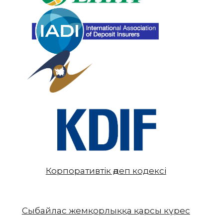
Корпоративтік әдеп кодексі
Сыбайлас жемқорлыққа қарсы күрес