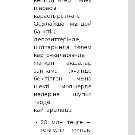
кепілді өтем төлеу
шарасы
қарастырылған.
Осылайша мұндай
банктің
депозиттерінде,
шоттарында, төлем
карточкаларында
жатқан ақшалар
заңнама жүзінде
бекітілген мына
шекті мөлшерде
иелеріне шұғыл
түрде
қайтарылады:
20 млн теңге –
теңгелік жинақ