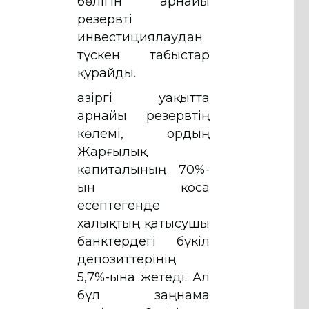
бөлігін арнайы
резервті
инвестициялаудан
түскен табыстар
құрайды.
Қазіргі уақытта
арнайы резервтің
көлемі, Қордың
Жарғылық
капиталының 70%-
ын қоса
есептегенде
халықтың қатысушы
банктердегі бүкіл
депозиттерінің
5,7%-ына жетеді. Ал
бұл заңнама