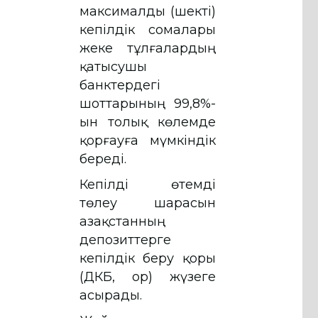
максималды (шекті)
кепілдік сомалары
жеке тұлғалардың
қатысушы
банктердегі
шоттарының 99,8%-
ын толық көлемде
қорғауға мүмкіндік
береді.
Кепілді өтемді
төлеу шарасын
Қазақстанның
депозиттерге
кепілдік беру қоры
(ҚДКБҚ, Қор) жүзеге
асырады.