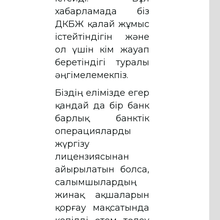
хабарламада біз
ДКБЖ қалай жұмыс
істейтіндігін және
ол үшін кім жауап
беретіндігі туралы
әңгімелемекпіз.
Біздің елімізде егер
қандай да бір банк
барлық банктік
операцияларды
жүргізу
лицензиясынан
айырылатын болса,
салымшылардың
жинақ ақшаларын
қорғау мақсатында