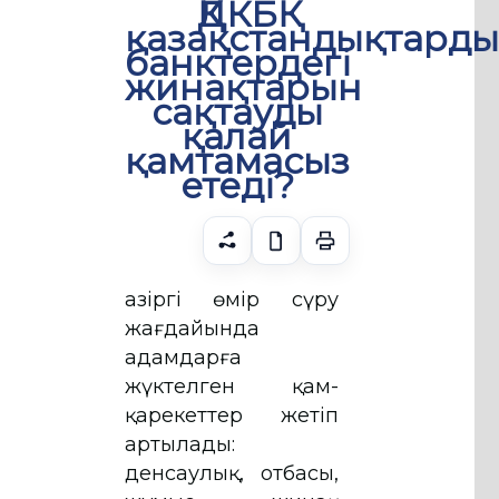
ҚДКБҚ
қазақстандықтард
банктердегі
жинақтарын
сақтауды
қалай
қамтамасыз
етеді?
Қазіргі өмір сүру
жағдайында
адамдарға
жүктелген қам-
қарекеттер жетіп
артылады:
денсаулық, отбасы,