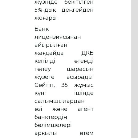
жүзінде бекітілген
5%-дық деңгейден
жоғары.
Банк
лицензиясынан
айырылған
жағдайда ҚДКБҚ
кепілді өтемді
төлеу шарасын
жүзеге асырады.
Сөйтіп, 35 жұмыс
күні ішінде
салымшылардан
өзі және агент
банктердің
бөлімшелері
арқылы өтем