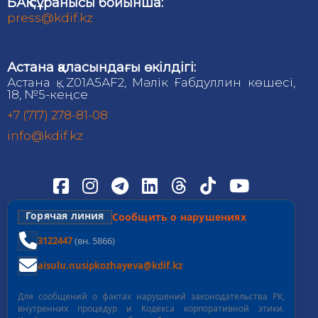
БАҚ сұранысы бойынша:
press@kdif.kz
Астана қаласындағы өкілдігі:
Астана қ., Z01А5АF2, Мәлік Ғабдуллин көшесі,
18, №5-кеңсе
+7 (717) 278-81-08
info@kdif.kz
Горячая линия
Сообщить о нарушениях
3122447
(вн. 5866)
aisulu.nusipkozhayeva@kdif.kz
Для сообщений о фактах нарушений законодательства РК,
внутренних процедур и Кодекса корпоративной этики.