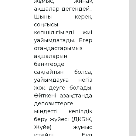
жұмыс, жинақ
ақшалар дегендей...
Шыны керек,
соңғысы
көпшілігімізді жиі
уайымдатады. Егер
отандастарымыз
ақшаларын
банктерде
сақтайтын болса,
уайымдауға негіз
жоқ деуге болады.
Өйткені Қазақстанда
депозиттерге
міндетті кепілдік
беру жүйесі (ДКБЖ,
Жүйе) жұмыс
істейді. Бұл