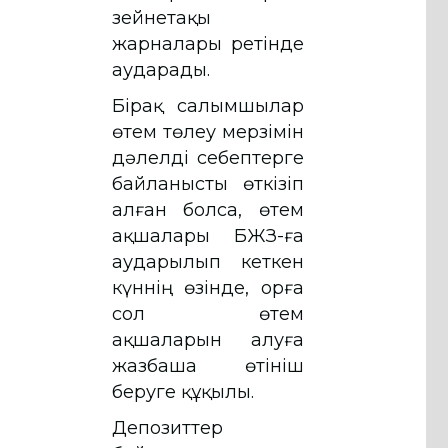
зейнетақы
жарналары ретінде
аударады.
Бірақ салымшылар
өтем төлеу мерзімін
дәлелді себептерге
байланысты өткізіп
алған болса, өтем
ақшалары БЖЗҚ-ға
аударылып кеткен
күннің өзінде, Қорға
сол өтем
ақшаларын алуға
жазбаша өтініш
беруге құқылы.
Депозиттер