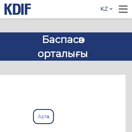
Баспасөз
орталығы
Артқа