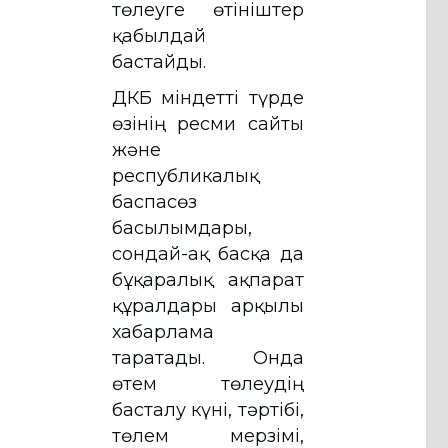
төлеуге өтініштер
қабылдай
бастайды.
ҚДКБҚ міндетті түрде
өзінің ресми сайты
және
республикалық
баспасөз
басылымдары,
сондай-ақ басқа да
бұқаралық ақпарат
құралдары арқылы
хабарлама
таратады. Онда
өтем төлеудің
басталу күні, тәртібі,
төлем мерзімі,