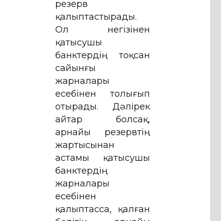
резерв
қалыптастырады.
Ол негізінен
қатысушы
банктердің тоқсан
сайынғы
жарналары
есебінен толығып
отырады. Дәлірек
айтар болсақ,
арнайы резервтің
жартысынан
астамы қатысушы
банктердің
жарналары
есебінен
қалыптасса, қалған