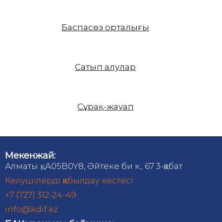
Баспасөз орталығы
Сатып алулар
Сұрақ-жауап
Мекенжай:
Алматы қ., A05B0Y8, Әйтеке би к., 67 3-қабат
Келушілерді қабылдау кестесі
+7 (727) 312-24-49
info@kdif.kz