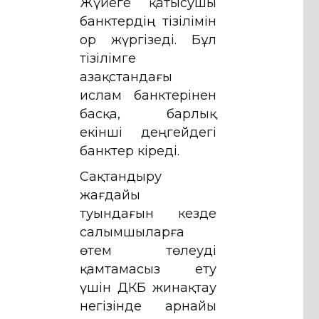
Жүйеге қатысушы
банктердің тізілімін
Қор жүргізеді. Бұл
тізілімге
Қазақстандағы
ислам банктерінен
басқа, барлық
екінші деңгейдегі
банктер кіреді.
Сақтандыру
жағдайы
туындағын кезде
салымшыларға
өтем төлеуді
қамтамасыз ету
үшін ҚДКБҚ жинақтау
негізінде арнайы