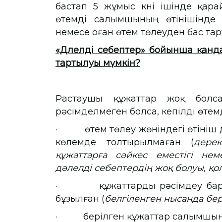
бастап 5 жұмыс күні ішінде қара
өтемді салымшының өтінішінде 
немесе оған өтем төлеуден бас тарт
«Дәлелді себептер» бойынша қанд
тартылуы мүмкін?
Растаушы құжаттар жоқ болса
рәсімделмеген болса, кепілді өтемд
· өтем төлеу жөніндегі өтініш 
көлемде толтырылмаған (
дере
құжаттарға сәйкес еместігі не
дәлелді себептердің жоқ болуы, қо
· құжаттарды рәсімдеу барыс
бұзылған (
белгіленген нысанда бе
· берілген құжаттар салымшының