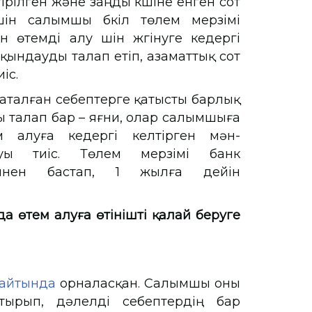
ірілген және заңды күшіне енген сот
ін салымшы бүкіл төлем мерзімі
 өтемді алу үшін жүгінуге кедергі
йқындауды талап етіп, азаматтық сот
иіс.
 аталған себептерге қатысты барлық
 талап бар – яғни, олар салымшыға
 алуға кедергі келтірген мән-
тауы тиіс. Төлем мерзімі банк
үннен бастап, 1 жылға дейін
а өтем алуға өтінішті қалай беруге
айтында
орналасқан. Салымшы оны
лтырып, дәлелді себептердің бар