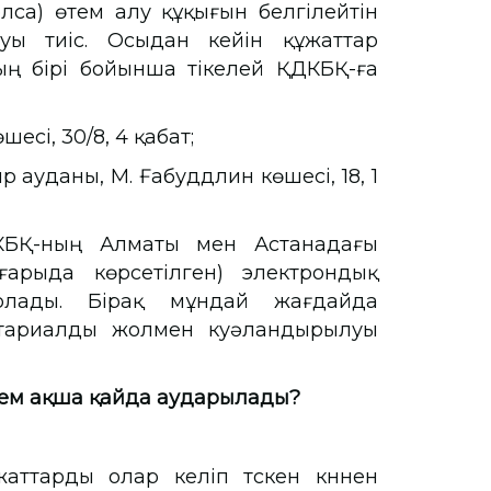
лса) өтем алу құқығын белгілейтін
уы тиіс. Осыдан кейін құжаттар
ң бірі бойынша тікелей ҚДКБҚ-ға
сі, 30/8, 4 қабат;
ауданы, М. Ғабуддлин көшесі, 18, 1
КБҚ-ның Алматы мен Астанадағы
ғарыда көрсетілген) электрондық
лады. Бірақ мұндай жағдайда
отариалды жолмен куәландырылуы
өтем ақша қайда аударылады?
ттарды олар келіп түскен күннен