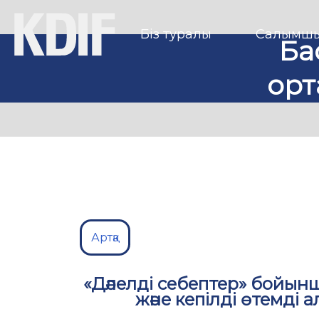
Біз туралы
Салымшы
Ба
орт
Артқа
«Дәлелді себептер» бойын
және кепілді өтемді