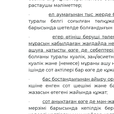
растаушы мәліметтер;
·
ел аумағынан тыс жерде 
туралы белгі соғылған төлқұж
барысында шетелде болғандығын р
·
егер өтініш беруші тө
мұрасын қабылдаған жағдайда не
ашуға қатысты өзге де себептер
болғаны туралы куәлік, заң/өсие
куәлік және (немесе) мұраны ашу
ішінде сот актілері бар өзге де құж
·
бас бостандығынан айыру о
күшіне енген сот шешімі және 
жазасын өтегені жайында құжат;
·
сот анықтаған өзге де мән-
мерзімі барысында кепілдік бер