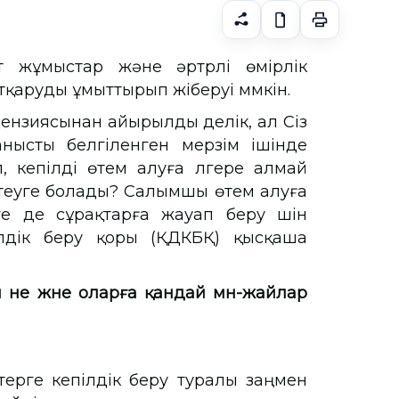
ырт жұмыстар және әртүрлі өмірлік
қаруды ұмыттырып жіберуі мүмкін.
ензиясынан айырылды делік, ал Сіз
нысты белгіленген мерзім ішінде
, кепілді өтем алуға үлгере алмай
теуге болады? Салымшы өтем алуға
е де сұрақтарға жауап беру үшін
ілдік беру қоры (ҚДКБҚ) қысқаша
 не және оларға қандай мән-жайлар
терге кепілдік беру туралы заңмен