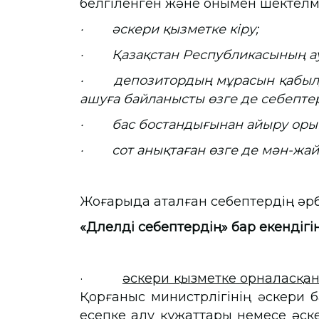
белгіленген және онымен шектелм
· әскери қызметке кіру;
· Қазақстан Республикасының ау
· депозитордың мұрасын қабылд
ашуға байланысты өзге де себептер
· бас бостандығынан айыру орын
· сот анықтаған өзге де мән-жай
Жоғарыда аталған себептердің әрбір
«Дәлелді себептердің» бар екендіг
·
әскери қызметке орналасқа
Қорғаныс министрлігінің әскери 
есепке алу құжаттары немесе әск