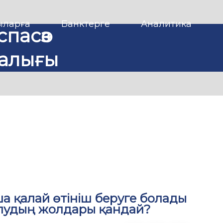
ларға
Банктерге
Аналитика
спасөз
алығы
ша қалай өтініш беруге болады
 алудың жолдары қандай?