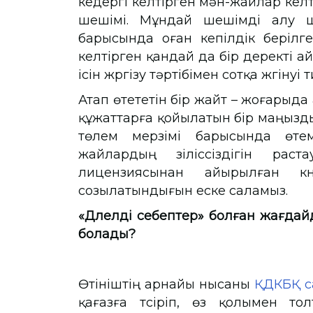
кедергі келтірген мән-жайлар келт
шешімі. Мұндай шешімді алу үш
барысында оған кепілдік берілген
келтірген қандай да бір деректі а
ісін жүргізу тәртібімен сотқа жүгінуі т
Атап өтететін бір жайт – жоғарыда
құжаттарға қойылатын бір маңызды
төлем мерзімі барысында өтем
жайлардың үзіліссіздігін рас
лицензиясынан айырылған к
созылатындығын еске саламыз.
«Дәлелді себептер» болған жағдайд
болады?
Өтініштің арнайы нысаны
ҚДКБҚ с
қағазға түсіріп, өз қолымен то