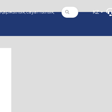
Қаржылық сауаттылық