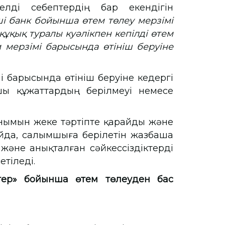
елді себептердің бар екендігін
ші банк бойынша өтем төлеу мерзімі
құқық туралы куәлікпен кепілді өтем
м мерзімі барысында өтініш беруіне
рысында өтініш беруіне кедергі
шы құжаттардың берілмеуі немесе
ымын жеке тәртіпте қарайды және
йда, салымшыға берілетін жазбаша
және анықталған сәйкессіздіктерді
тіледі.
тер» бойынша өтем төлеуден бас