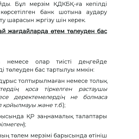
йды. Бұл мерзім ҚДКБҚ-ға кепілді
көрсетілген банк шотына аудару
у шарасын жүргізу үшін керек.
ай жағдайларда өтем төлеуден бас
 немесе олар тиісті деңгейде
і төлеуден бас тартылуы мүмкін:
дұрыс толтырылмаған немесе толық
ктердің қоса тіркелген растаушы
месе деректемелердің не болмаса
л қойылмауы және т.б
.);
ында ҚР заңнамалық талаптары
рілмеген
);
 төлем мерзімі барысында өтініш