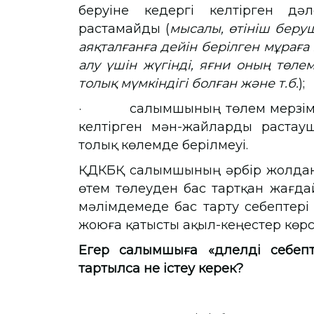
беруіне кедергі келтірген дәл
растамайды (
мысалы, өтініш беру
аяқталғанға дейін берілген мұраға 
алу үшін жүгінді, яғни оның төле
толық мүмкіндігі болған және т.б.
);
· салымшының төлем мерзімі ба
келтірген мән-жайларды растау
толық көлемде берілмеуі.
ҚДКБҚ салымшының әрбір жолдан
өтем төлеуден бас тартқан жағда
мәлімдемеде бас тарту себептері 
жоюға қатысты ақыл-кеңестер көрсе
Егер салымшыға «дәлелді себеп
тартылса не істеу керек?