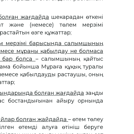
болған жағдайда
шекарадан өткені
ат және (немесе) төлем мерзімі
астайтын өзге құжаттар;
лем мерзімі барысында салымшының
месе мұраны қабылдау не болмаса
і бар болса
– салымшының қайтыс
тнама бойынша Мұраға құқық туралы
 немесе қабылдауды растаушы, оның
аттар;
рындарында болған жағдайда
заңды
бас бостандығынан айыру орнында
жайлар болған жайдайда
– өтем төлеу
ілген өтемді алуға өтініш беруге