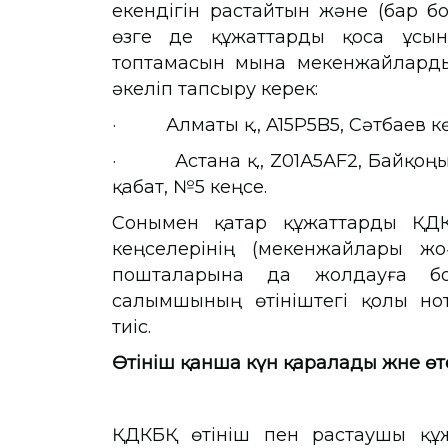
екендігін растайтын және (бар бо
өзге де құжаттарды қоса ұсын
топтамасын мына мекенжайларды
әкеліп тапсыру керек:
· Алматы қ., A15P5B5, Сәтбаев көше
· Астана қ., Z01А5АF2, Байқоңыр 
қабат, №5 кеңсе.
Сонымен қатар құжаттарды ҚД
кеңселерінің (мекенжайлары жо
пошталарына да жолдауға бо
салымшының өтініштегі қолы н
тиіс.
Өтініш қанша күн қаралады және 
ҚДКБҚ өтініш пен растаушы құжа