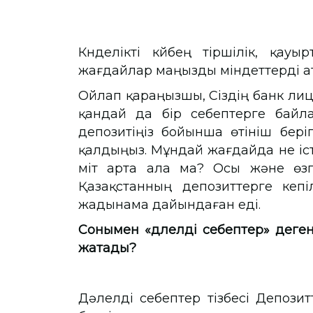
Күнделікті күйбең тіршілік, қау
жағдайлар маңызды міндеттерді ат
Ойлап қараңызшы, Сіздің банк лиц
қандай да бір себептерге байла
депозитіңіз бойынша өтініш беріп
қалдыңыз. Мұндай жағдайда не іс
үміт арта ала ма? Осы және өзг
Қазақстанның депозиттерге кеп
жадынама дайындаған еді.
Сонымен «дәлелді себептер» деген
жатады?
Дәлелді себептер тізбесі Депозит