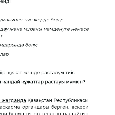
ейді:
мағынан тыс жерде болу;
ау және мұраны иемденуге немесе
;
дарында болу;
лар.
і құжат жүзінде расталуы тиіс.
ін қандай құжаттар растауы мүмкін?
н жағдайда
Қазақстан Республикасы
басқарма органдары берген, әскери
ери борышты өтегендігін растайтын