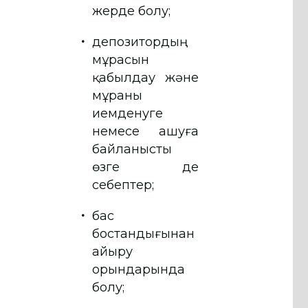
жерде болу;
депозитордың
мұрасын
қабылдау және
мұраны
иемденуге
немесе ашуға
байланысты
өзге де
себептер;
бас
бостандығынан
айыру
орындарында
болу;