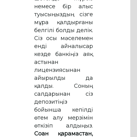
немесе бір алыс
туысыңыздың сізге
мұра қалдырғаны
белгілі болды делік.
Сіз осы мәселемен
енді айналысар
кезде банкіңіз аяқ
астынан
лицензиясынан
айырылды да
қалды. Соның
салдарынан сіз
депозитіңіз
бойынша кепілді
өтем алу мерзімін
өткізіп алдыңыз.
Соған қарамастан,