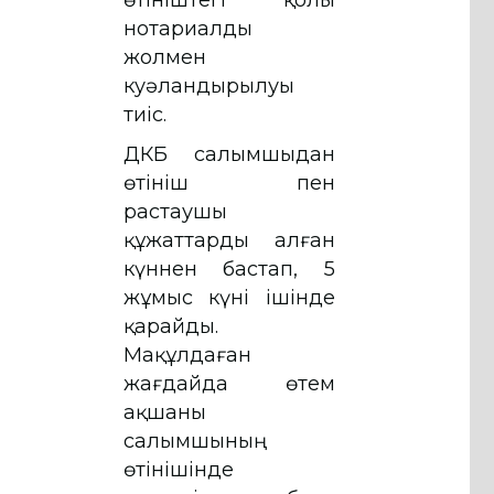
өтініштегі қолы
нотариалды
жолмен
куәландырылуы
тиіс.
ҚДКБҚ салымшыдан
өтініш пен
растаушы
құжаттарды алған
күннен бастап, 5
жұмыс күні ішінде
қарайды.
Мақұлдаған
жағдайда өтем
ақшаны
салымшының
өтінішінде