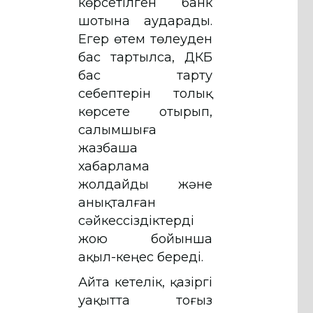
көрсетілген банк
шотына аударады.
Егер өтем төлеуден
бас тартылса, ҚДКБҚ
бас тарту
себептерін толық
көрсете отырып,
салымшыға
жазбаша
хабарлама
жолдайды және
анықталған
сәйкессіздіктерді
жою бойынша
ақыл-кеңес береді.
Айта кетелік, қазіргі
уақытта тоғыз