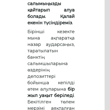
салымыңызды
қайтарып алуға
болады. Қалай
екенін түсіндіреміз.
Бірінші кезекте
мына ақпаратқа
назар аударсаңыз,
таратылатын
банктің
салымшыларына
өздерінің
депозиттері
бойынша кепілді
өтем алуларына
бір
жыл уақыт беріледі
.
Бекітілген төлем
мерзімі аяқталған