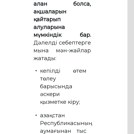
алған болса,
ақшаларын
қайтарып
алуларына
мүмкіндік бар.
Дәлелді себептерге
мына мән-жайлар
жатады:
кепілді өтем
төлеу
барысында
әскери
қызметке кіру;
Қазақстан
Республикасының
аумағынан тыс