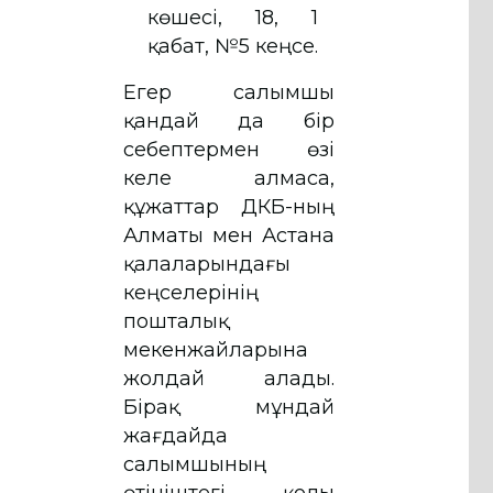
көшесі, 18, 1
қабат, №5 кеңсе.
Егер салымшы
қандай да бір
себептермен өзі
келе алмаса,
құжаттар ҚДКБҚ-ның
Алматы мен Астана
қалаларындағы
кеңселерінің
пошталық
мекенжайларына
жолдай алады.
Бірақ мұндай
жағдайда
салымшының