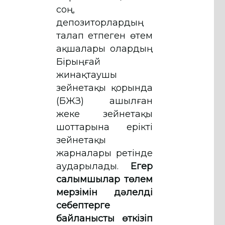
соң,
депозиторлардың
талап етпеген өтем
ақшалары олардың
Бірыңғай
жинақтаушы
зейнетақы қорында
(БЖЗҚ) ашылған
жеке зейнетақы
шоттарына ерікті
зейнетақы
жарналары ретінде
аударылады.
Егер
салымшылар төлем
мерзімін дәлелді
себептерге
байланысты өткізіп