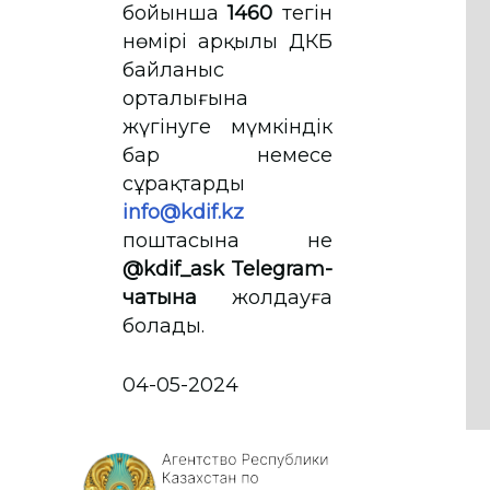
бойынша
1460
тегін
нөмірі арқылы ҚДКБҚ
байланыс
орталығына
жүгінуге мүмкіндік
бар немесе
сұрақтарды
info@kdif.kz
поштасына не
@kdif_ask Telegram-
чатына
жолдауға
болады.
04-05-2024