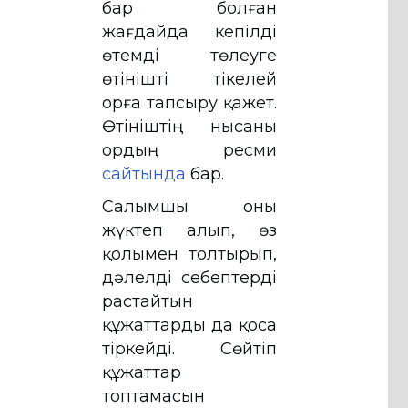
бар болған
жағдайда кепілді
өтемді төлеуге
өтінішті тікелей
Қорға тапсыру қажет.
Өтініштің нысаны
Қордың ресми
сайтында
бар.
Салымшы оны
жүктеп алып, өз
қолымен толтырып,
дәлелді себептерді
растайтын
құжаттарды да қоса
тіркейді. Сөйтіп
құжаттар
топтамасын