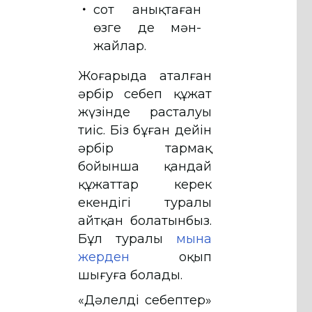
сот анықтаған
өзге де мән-
жайлар.
Жоғарыда аталған
әрбір себеп құжат
жүзінде расталуы
тиіс. Біз бұған дейін
әрбір тармақ
бойынша қандай
құжаттар керек
екендігі туралы
айтқан болатынбыз.
Бұл туралы
мына
жерден
оқып
шығуға болады.
«Дәлелді себептер»