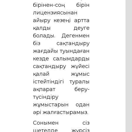
бірінен-соң бірін
лицензиясынан
айыру кезеңі артта
қалды деуге
болады. Дегенмен
біз сақтандыру
жағдайы туындаған
кезде салымдарды
сақтандыру жүйесі
қалай жұмыс
істейтіндігі туралы
ақпарат беру-
түсіндіру
жұмыстарын одан
әрі жалғастырамыз.
Сонымен сіз
шетелде жүрсіз