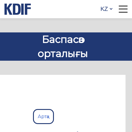
Баспасөз
орталығы
Артқа