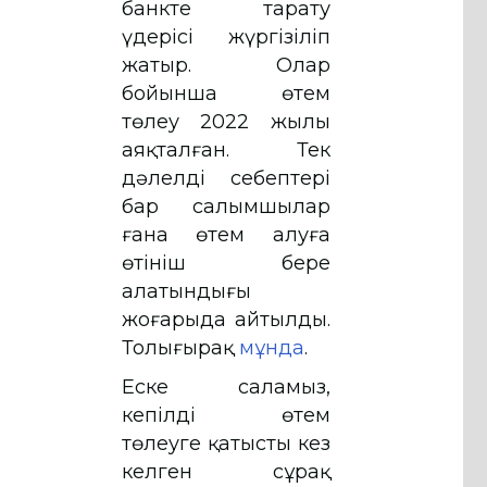
банкте тарату
үдерісі жүргізіліп
жатыр. Олар
бойынша өтем
төлеу 2022 жылы
аяқталған. Тек
дәлелді себептері
бар салымшылар
ғана өтем алуға
өтініш бере
алатындығы
жоғарыда айтылды.
Толығырақ
мұнда
.
Еске саламыз,
кепілді өтем
төлеуге қатысты кез
келген сұрақ