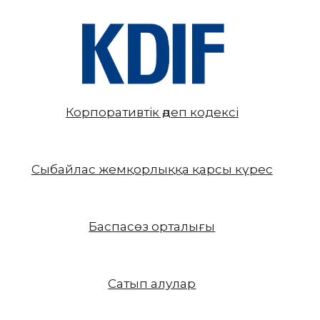
Корпоративтік әдеп кодексі
Сыбайлас жемқорлыққа қарсы күрес
Баспасөз орталығы
Сатып алулар