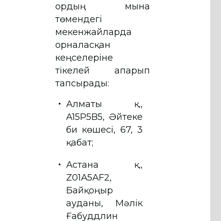
Қордың мына
төмендегі
мекенжайларда
орналасқан
кеңселеріне
тікелей апарып
тапсырады:
Алматы қ.,
A15P5B5, Әйтеке
би көшесі, 67, 3
қабат;
Астана қ.,
Z01А5АF2,
Байқоңыр
ауданы, Мәлік
Ғабуддлин