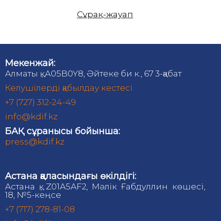
Сұрақ-жауап
Мекенжай:
Алматы қ., A05B0Y8, Әйтеке би к., 67 3-қабат
Келушілерді қабылдау кестесі
+7 (727) 312-24-49
info@kdif.kz
БАҚ сұранысы бойынша:
press@kdif.kz
Астана қаласындағы өкілдігі:
Астана қ., Z01А5АF2, Мәлік Ғабдуллин көшесі,
18, №5-кеңсе
+7 (717) 278-81-08