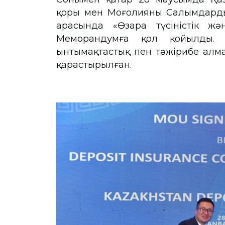
қоры мен Моңғолияның Салымдард
арасында «Өзара түсіністік жә
Меморандумға қол қойылды.
ынтымақтастық пен тәжірибе алма
қарастырылған.