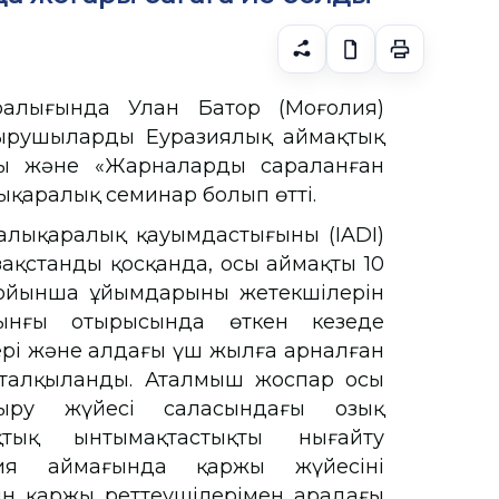
алығында Улан Батор (Моңғолия)
ырушылардың Еуразиялық аймақтық
сы және «Жарналардың сараланған
ықаралық семинар болып өтті.
лықаралық қауымдастығының (IADI)
ақстанды қосқанда, осы аймақтың 10
 бойынша ұйымдарының жетекшілерін
айынғы отырысында өткен кезеңде
рі және алдағы үш жылға арналған
 талқыланды. Аталмыш жоспар осы
ыру жүйесі саласындағы озық
ақтық ынтымақтастықты нығайту
ия аймағында қаржы жүйесінің
ін қаржы реттеушілерімен арадағы