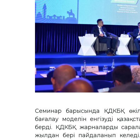
Семинар барысында ҚДКБҚ өкіл
бағалау моделін енгізудің қазақс
берді. ҚДКБҚ жарналардың сарал
жылдан бері пайдаланып келеді