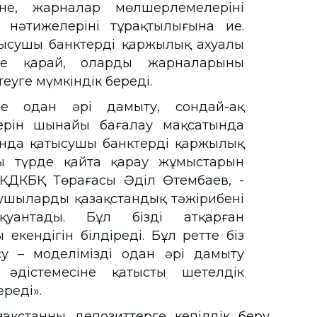
іне, жарналар мөлшерлемелерінің
нәтижелерінің тұрақтылығына ие.
сушы банктердің қаржылық ахуалы
е қарай, олардың жарналарының
еуге мүмкіндік береді.
не одан әрі дамыту, сондай-ақ
лдерін шынайы бағалау мақсатында
нда қатысушы банктердің қаржылық
ы түрде қайта қарау жұмыстарын
е ҚДКБҚ Төрағасы Әділ Өтембаев, -
ушылардың қазақстандық тәжірибені
уантады. Бұл біздің атқарған
 екендігін білдіреді. Бұл ретте біз
у – моделімізді одан әрі дамыту
 әдістемесіне қатысты шетелдік
 береді».
қстанның депозиттерге кепілдік беру