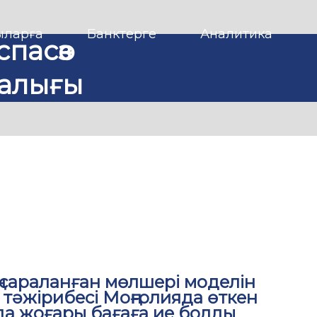
ларға
Банктерге
Аналитика
спасөз
алығы
 сараланған мөлшері моделін
 тәжірибесі Моңғолияда өткен
а жоғары бағаға ие болды