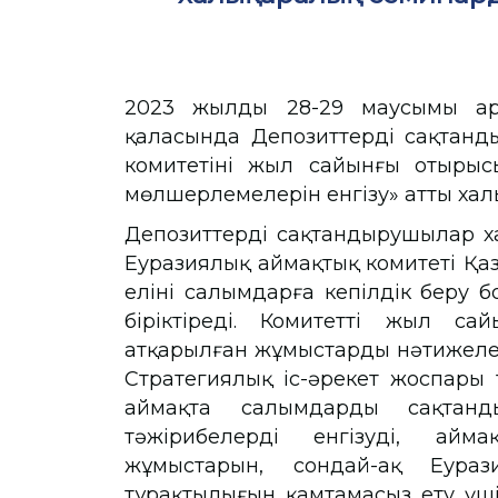
2023 жылдың 28-29 маусымы ар
қаласында Депозиттерді сақтанд
комитетінің жыл сайынғы отыры
мөлшерлемелерін енгізу» атты хал
Депозиттерді сақтандырушылар ха
Еуразиялық аймақтық комитеті Қаз
елінің салымдарға кепілдік беру
біріктіреді. Комитеттің жыл с
атқарылған жұмыстардың нәтижеле
Стратегиялық іс-әрекет жоспары
аймақта салымдарды сақтанд
тәжірибелерді енгізуді, айм
жұмыстарын, сондай-ақ Еураз
тұрақтылығын қамтамасыз ету үш