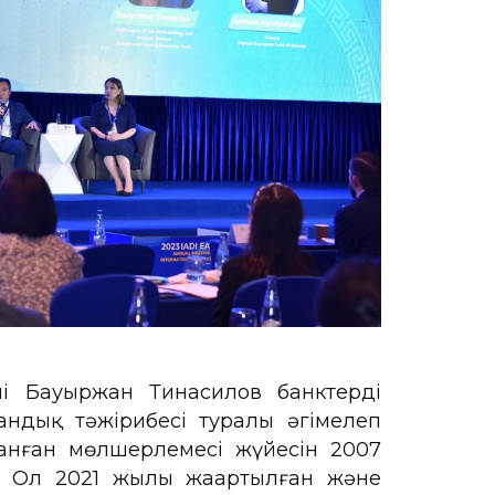
і Бауыржан Тинасилов банктерді
тандық тәжірибесі туралы әңгімелеп
анған мөлшерлемесі жүйесін 2007
. Ол 2021 жылы жаңартылған және