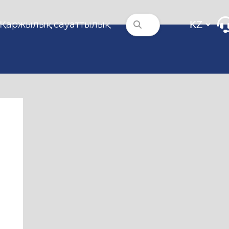
Қаржылық сауаттылық