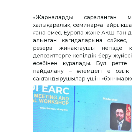
«Жарналардың сараланған м
халықаралық семинарға айрықша к
ғана емес, Еуропа және АҚШ-тан да 
алынған қағидаларына сәйкес, 
резерв жинақтаушы негізде қ
депозиттерге кепілдік беру жүйес
есебінен құралады. Бұл ретте 
пайдалану – әлемдегі ең озық
сақтандырушылар үшін «бэнчмарк