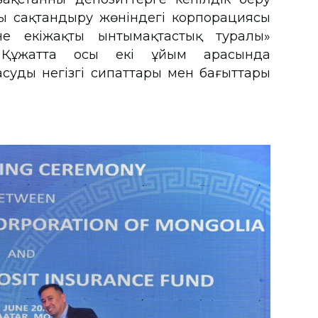
ы сақтандыру жөніндегі корпорациясы
не екіжақты ынтымақтастық туралы»
 Құжатта осы екі ұйым арасында
судың негізгі сипаттары мен бағыттары