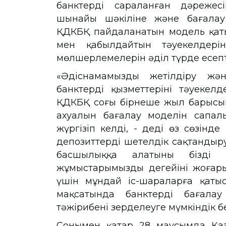
банктердің сараланған дәрежес
шынайы шәкіліне және бағалау 
ҚДКБҚ пайдаланатын модель қаты
мен қабылдайтын тәуекелдерін
мөлшерлемелерін әділ түрде есепт
«Әдіснамамызды жетілдіру жә
банктердің қызметтерінің тәуеке
ҚДКБҚ соңғы бірнеше жыл барысы
ахуалын бағалау моделін сапал
жүргізіп келді, - деді өз сөзінд
депозиттерді шетелдік сақтандыр
басшылыққа алатыны бізді қ
жұмыстарымыздың деңгейінің жоғары
үшін мұндай іс-шараларға қатыс
мақсатында банктерді бағалау
тәжірибені зерделеуге мүмкіндік
Сонымен қатар 28 маусымда Қаза