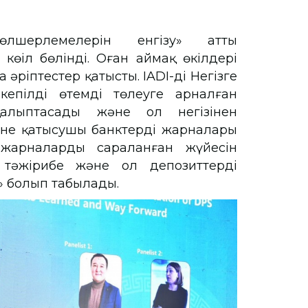
өлшерлемелерін енгізу» атты
өңіл бөлінді. Оған аймақ өкілдері
әріптестер қатысты. IADI-дің Негізге
кепілді өтемді төлеуге арналған
алыптасады және ол негізінен
іне қатысушы банктердің жарналары
жарналардың сараланған жүйесін
 тәжірибе және ол депозиттерді
» болып табылады.