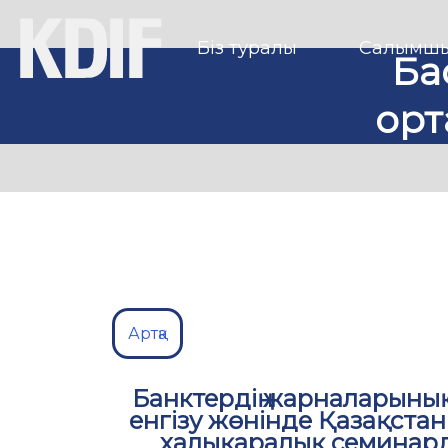
Біз туралы
Салымшы
Ба
орт
Артқа
Банктердің жарналарының
енгізу жөнінде Қазақстан
халықаралық семинард