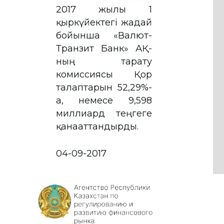
2017 жылғы 1
қыркүйектегі жағдай
бойынша «Валют-
Транзит Банк» АҚ-
ның тарату
комиссиясы Қор
талаптарын 52,29%-
ға, немесе 9,598
миллиард теңгеге
қанағаттандырды.
04-09-2017