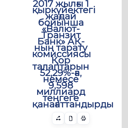
2017 жылғы 1
қыркүйектегі
жағдай
бойынша
«Валют-
Транзит
Банк» АҚ-
ның тарату
комиссиясы
Қор
талаптарын
52,29%-ға,
немесе
9,598
миллиард
теңгеге
қанағаттандырды