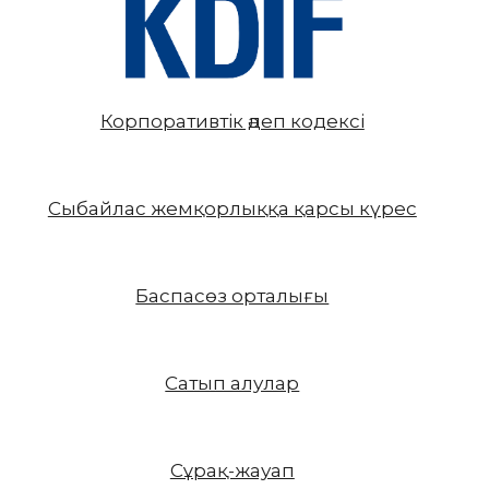
Корпоративтік әдеп кодексі
Сыбайлас жемқорлыққа қарсы күрес
Баспасөз орталығы
Сатып алулар
Сұрақ-жауап