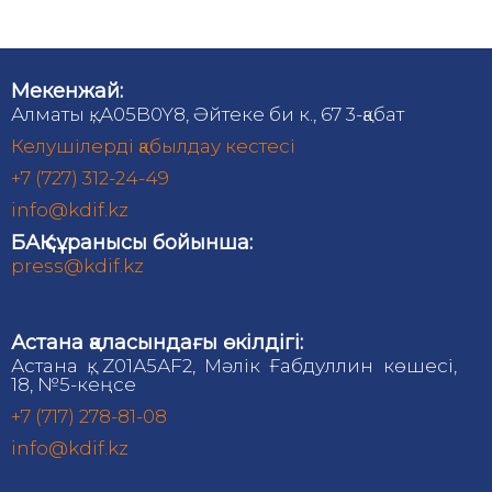
Мекенжай:
Алматы қ., A05B0Y8, Әйтеке би к., 67 3-қабат
Келушілерді қабылдау кестесі
+7 (727) 312-24-49
info@kdif.kz
БАҚ сұранысы бойынша:
press@kdif.kz
Астана қаласындағы өкілдігі:
Астана қ., Z01А5АF2, Мәлік Ғабдуллин көшесі,
18, №5-кеңсе
+7 (717) 278-81-08
info@kdif.kz