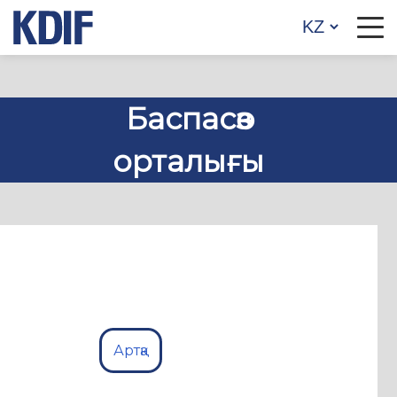
Баспасөз
орталығы
Артқа