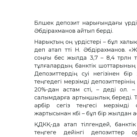
Бөлшек депозит нарығындағы үрді
Әбдірахманов айтып берді.
Нарықтың оң үрдістері – бұл халық
деп атап өтті Н. Әбдірахманов. «Ж
соңғы бес жылда 3,7 – 8,4 трлн т
тұлғалардың банктік шоттарының с
Депозиттердің өсуі негізінен бі
теңгедегі мерзімді депозиттерінің 
20%-дан астам өсті, – деді ол. 
салымдарға артықшылық береді. Таз
әрбір сегіз теңгесі мерзімді
жартысынан көбі – бұл бір жылдан 
ҚДКҚ-да атап өтілгендей, банкт
теңгеге дейінгі депозиттер 