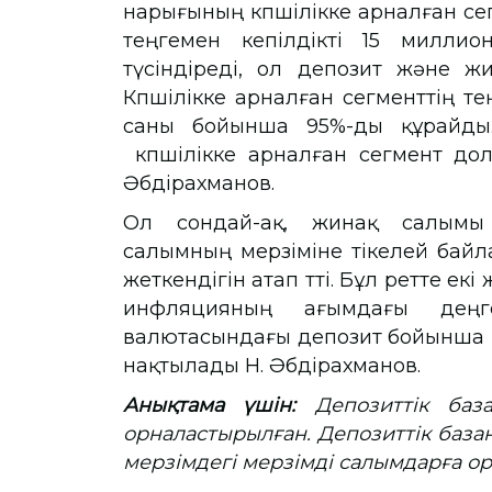
нарығының көпшілікке арналған сег
теңгемен кепілдікті 15 миллио
түсіндіреді, ол депозит және жи
Көпшілікке арналған сегменттің те
саны бойынша 95%-ды құрайды
көпшілікке арналған сегмент дол
Әбдірахманов.
Ол сондай-ақ, жинақ салымы б
салымның мерзіміне тікелей байла
жеткендігін атап өтті. Бұл ретте ек
инфляцияның ағымдағы дең
валютасындағы депозит бойынша кірі
нақтылады Н. Әбдірахманов.
Анықтама үшін:
Депозиттік база
орналастырылған. Депозиттік база
мерзімдегі мерзімді салымдарға 