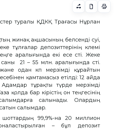
стер туралы ҚДКҚ Төрағасы Нұрлан
тың жинақ ақшасының белсенді өсуі,
еке тұлғалар депозиттерінің көлемі
еңге аралығында екі есе өсті. Жеке
аны 21 – 55 млн. аралығында өсті.
р және одан көп мерзімді құрайтын
есебінен қамтамасыз етілді: 12 айда
– Адамдар тұрақты түрде мерзімді
а қолда бар кірістің он теңгесінің
 салымдарға салынады. Олардың
асатын салымдар.
ік шоттардың 99,9%-на 20 миллион
орналастырылған – бұл депозит