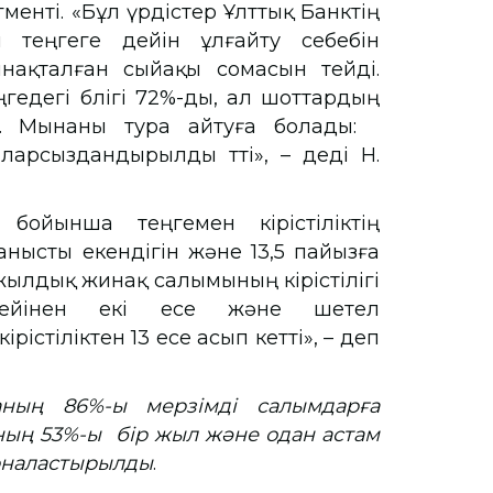
менті. «Бұл үрдістер Ұлттық Банктің
н теңгеге дейін ұлғайту себебін
нақталған сыйақы сомасын өтейді.
ңгедегі бөлігі 72%-ды, ал шоттардың
. Мынаны тура айтуға болады:
ларсыздандырылды өтті», – деді Н.
ойынша теңгемен кірістіліктің
нысты екендігін және 13,5 пайызға
і жылдық жинақ салымының кірістілігі
гейінен екі есе және шетел
стіліктен 13 есе асып кетті», – деп
ның 86%-ы мерзімді салымдарға
ның 53%-ы бір жыл және одан астам
орналастырылды
.