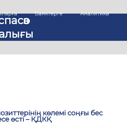
ларға
Банктерге
Аналитика
спасөз
алығы
озиттерінің көлемі соңғы бес
есе өсті – ҚДКҚ