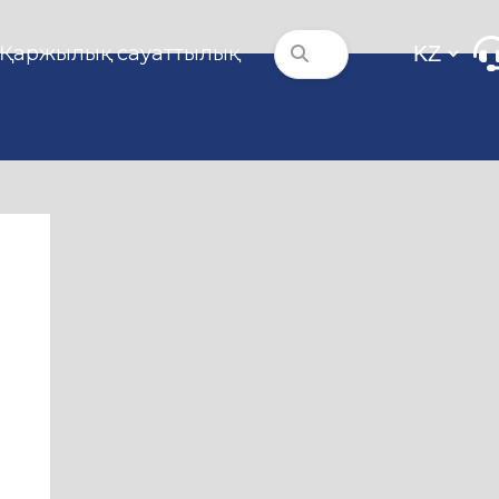
Қаржылық сауаттылық