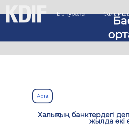
Біз туралы
Салымшы
Ба
орт
Артқа
Халықтың банктердегі деп
жылда екі 