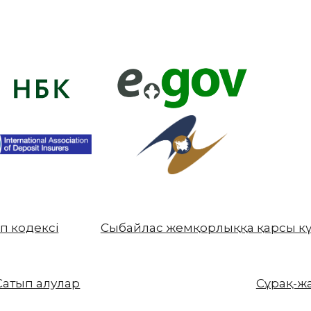
еп кодексі
Сыбайлас жемқорлыққа қарсы к
Сатып алулар
Сұрақ-ж