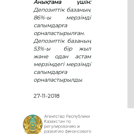
Анықтама үшін:
Депозиттік базаның
86%-ы мерзімді
салымдарға
орналастырылған.
Депозиттік базаның
53%-ы бір жыл
және одан астам
мерзімдегі мерзімді
салымдарға
орналастырылды
.
27-11-2018