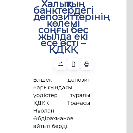
Халықтың
банктердегі
депозиттерінің
көлемі
соңғы бес
жылда екі
есе өсті –
ҚДКҚ
Бөлшек депозит
нарығындағы
үрдістер туралы
ҚДКҚ Төрағасы
Нұрлан
Әбдірахманов
айтып берді.