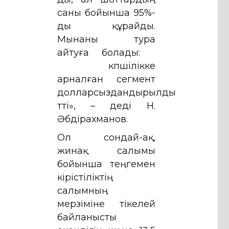
саны бойынша 95%-
ды құрайды.
Мынаны тура
айтуға болады:
көпшілікке
арналған сегмент
долларсыздандырылды
өтті», – деді Н.
Әбдірахманов.
Ол сондай-ақ,
жинақ салымы
бойынша теңгемен
кірістіліктің
салымның
мерзіміне тікелей
байланысты