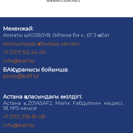
Мекенжай:
Алматы қ., A05B0Y8, Әйтеке би к., 67 3-қабат
Келушілерді қабылдау кестесі
+7 (727) 312-24-49
info@kdif.kz
БАҚ сұранысы бойынша:
press@kdif.kz
Астана қаласындағы өкілдігі:
Астана қ., Z01А5АF2, Мәлік Ғабдуллин көшесі,
18, №5-кеңсе
+7 (717) 278-81-08
info@kdif.kz