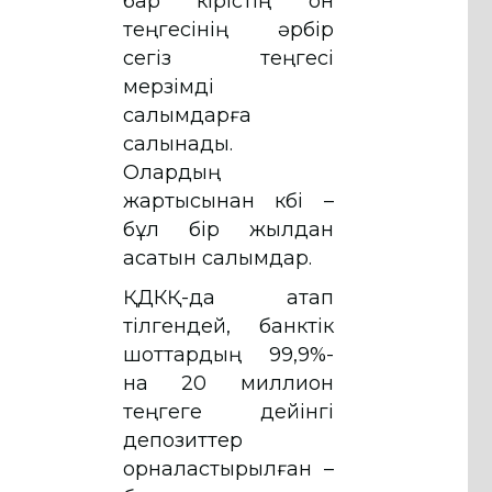
бар кірістің он
теңгесінің әрбір
сегіз теңгесі
мерзімді
салымдарға
салынады.
Олардың
жартысынан көбі –
бұл бір жылдан
асатын салымдар.
ҚДКҚ-да атап
өтілгендей, банктік
шоттардың 99,9%-
на 20 миллион
теңгеге дейінгі
депозиттер
орналастырылған –