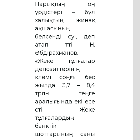
Нарықтың оң
үрдістері – бұл
халықтың жинақ
ақшасының
белсенді өсуі, деп
атап өтті Н.
Әбдірахманов.
«Жеке тұлғалар
депозиттерінің
көлемі соңғы бес
жылда 3,7 – 8,4
трлн теңге
аралығында екі есе
өсті. Жеке
тұлғалардың
банктік
шоттарының саны