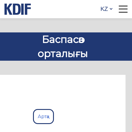
Баспасөз
орталығы
Артқа