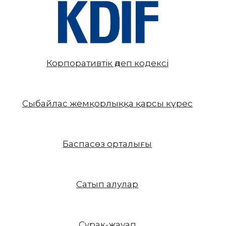
Корпоративтік әдеп кодексі
Сыбайлас жемқорлыққа қарсы күрес
Баспасөз орталығы
Сатып алулар
Сұрақ-жауап