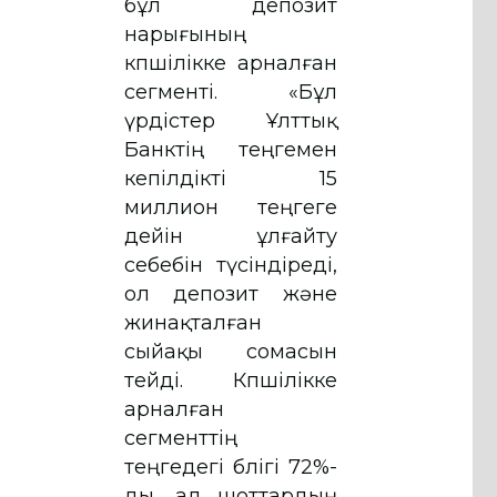
бұл депозит
нарығының
көпшілікке арналған
сегменті. «Бұл
үрдістер Ұлттық
Банктің теңгемен
кепілдікті 15
миллион теңгеге
дейін ұлғайту
себебін түсіндіреді,
ол депозит және
жинақталған
сыйақы сомасын
өтейді. Көпшілікке
арналған
сегменттің
теңгедегі бөлігі 72%-
ды, ал шоттардың