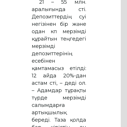
21 – 55 млн.
аралығында өсті.
Депозиттердің өсуі
негізінен бір және
одан көп мерзімді
құрайтын теңгедегі
мерзімді
депозиттерінің
есебінен
қамтамасыз етілді:
12 айда 20%-дан
астам өсті, – деді ол.
– Адамдар тұрақты
түрде мерзімді
салымдарға
артықшылық
береді. Таза қолда