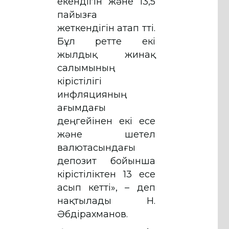
екендігін және 13,5
пайызға
жеткендігін атап өтті.
Бұл ретте екі
жылдық жинақ
салымының
кірістілігі
инфляцияның
ағымдағы
деңгейінен екі есе
және шетел
валютасындағы
депозит бойынша
кірістіліктен 13 есе
асып кетті», – деп
нақтылады Н.
Әбдірахманов.