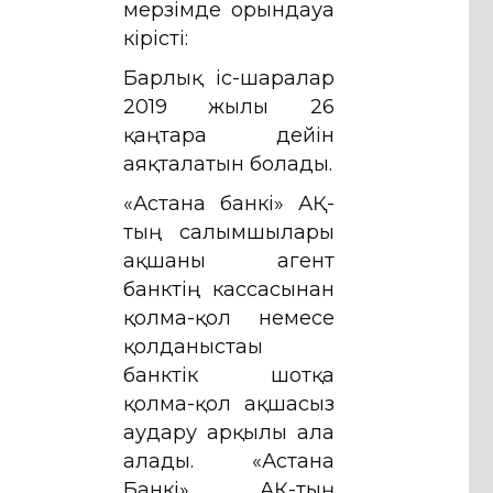
мерзімде орындауға
кірісті:
Барлық іс-шаралар
2019 жылғы 26
қаңтарға дейін
аяқталатын болады.
«Астана банкі» АҚ-
тың салымшылары
ақшаны агент
банктің кассасынан
қолма-қол немесе
қолданыстағы
банктік шотқа
қолма-қол ақшасыз
аудару арқылы ала
алады. «Астана
Банкі» АҚ-тың