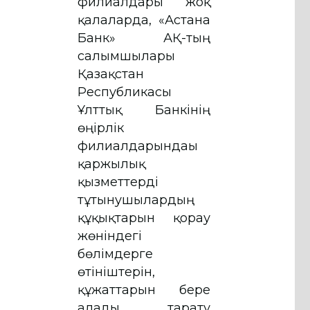
филиалдары жоқ
қалаларда, «Астана
Банк» АҚ-тың
салымшылары
Қазақстан
Республикасы
Ұлттық Банкінің
өңірлік
филиалдарындағы
қаржылық
қызметтерді
тұтынушылардың
құқықтарын қорғау
жөніндегі
бөлімдерге
өтініштерін,
құжаттарын бере
алады, тарату