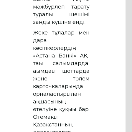
мәжбүрлеп тарату
туралы шешімі
заңды күшіне енді.
Жеке тұлғалар мен
дара
кәсіпкерлердің
«Астана Банкі» АҚ-
тағы салымдарда,
ағымдағы шоттарда
және төлем
карточкаларында
орналастырылған
ақшасының
өтелуіне құқығы бар.
Өтемақы
Қазақстанның