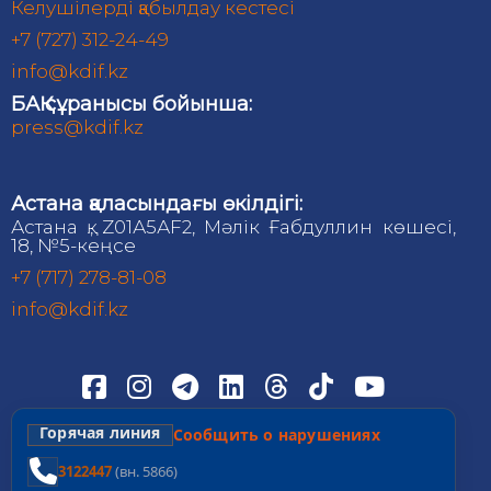
Келушілерді қабылдау кестесі
+7 (727) 312-24-49
info@kdif.kz
БАҚ сұранысы бойынша:
press@kdif.kz
Астана қаласындағы өкілдігі:
Астана қ., Z01А5АF2, Мәлік Ғабдуллин көшесі,
18, №5-кеңсе
+7 (717) 278-81-08
info@kdif.kz
Горячая линия
Сообщить о нарушениях
3122447
(вн. 5866)