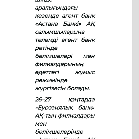
аралығындағы
кезеңде агент банк
«Астана Банкі» АҚ
салымшыларына
төлемді агент банк
ретінде
бөлімшелері мен
филиалдарының
әдеттегі жұмыс
режимінде
жүргізетін болады.
26–27 қаңтарда
«Еуразиялық банк»
АҚ-тың филиалдары
мен
бөлімшелерінде