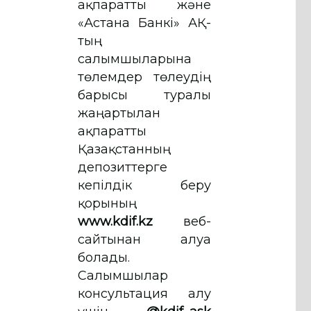
ақпаратты және
«Астана Банкі» АҚ-
тың
салымшыларына
төлемдер төлеудің
барысы туралы
жаңартылған
ақпаратты
Қазақстанның
депозиттерге
кепілдік беру
қорының
www.kdif.kz
веб-
сайтынан алуға
болады.
Салымшылар
консультация алу