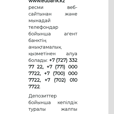
www.eubank.kz
ресми веб-
сайтынан және
мынадай
телефондар
бойынша агент
банктің
анықтамалық
қызметінен алуға
болады:
+7 (727) 332
77 22, +7 (771) 000
7722, +7 (700) 000
7722, +7 (702) 010
7722
.
Депозиттер
бойынша кепілдік
туралы жалпы