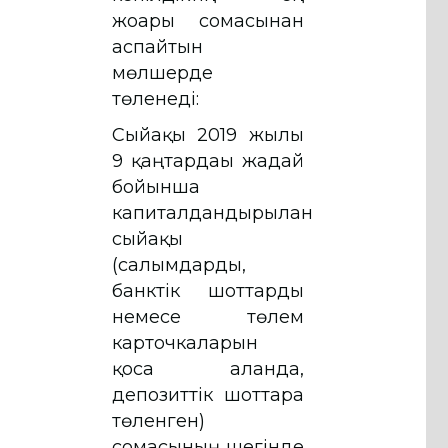
жоғары сомасынан
аспайтын
мөлшерде
төленеді:
Сыйақы 2019 жылғы
9 қаңтардағы жағдай
бойынша
капиталдандырылған
сыйақы
(салымдарды,
банктік шоттарды
немесе төлем
карточкаларын
қоса алғанда,
депозиттік шоттарға
төленген)
сомасының шегінде