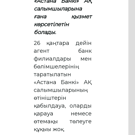
«Астана Банкі» АҚ
салымшыларына
ғана қызмет
көрсетілетін
болады.
26 қаңтарға дейін
агент банк
филиалдары мен
бөлімшелерінің
таратылатын
«Астана Банкі» АҚ
салымшыларының
өтініштерін
қабылдауға, оларды
қарауға немесе
өтемақы төлеуге
құқығы жоқ.