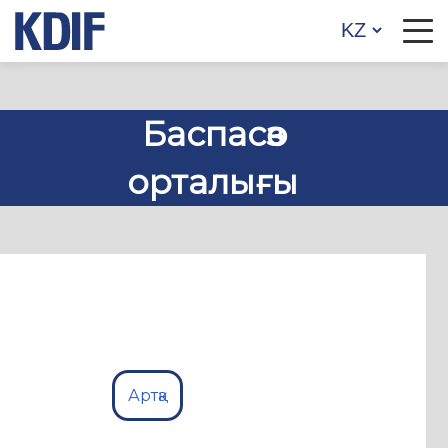
Баспасөз
орталығы
Артқа