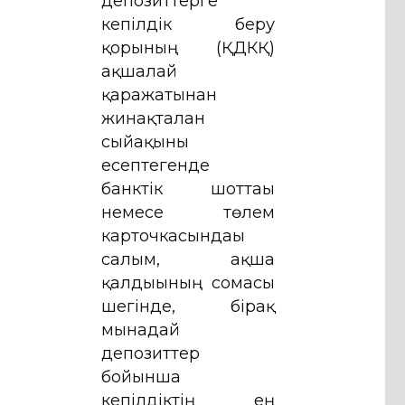
депозиттерге
кепілдік беру
қорының (ҚДКҚ)
ақшалай
қаражатынан
жинақталған
сыйақыны
есептегенде
банктік шоттағы
немесе төлем
карточкасындағы
салым, ақша
қалдығының сомасы
шегінде, бірақ
мынадай
депозиттер
бойынша
кепілдіктің ең