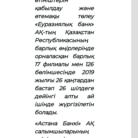
өтініштерін
қабылдау және
өтемақы төлеу
«Еуразиялық банк»
АҚ-тың Қазақстан
Республикасының
барлық өңірлерінде
орналасқан барлық
17 филиалы мен 126
бөлімшесінде 2019
жылғы 26 қаңтардан
бастап 26 шілдеге
дейінгі алты ай
ішінде жүргізілетін
болады.
«Астана Банкі» АҚ
салымшыларының