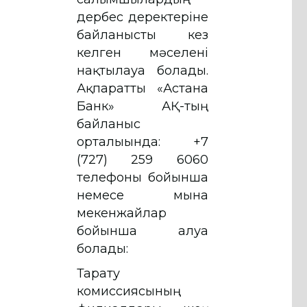
дербес деректеріне
байланысты кез
келген мәселені
нақтылауға болады.
Ақпаратты «Астана
Банк» АҚ-тың
байланыс
орталығында: +7
(727) 259 6060
телефоны бойынша
немесе мына
мекенжайлар
бойынша алуға
болады:
Тарату
комиссиясының