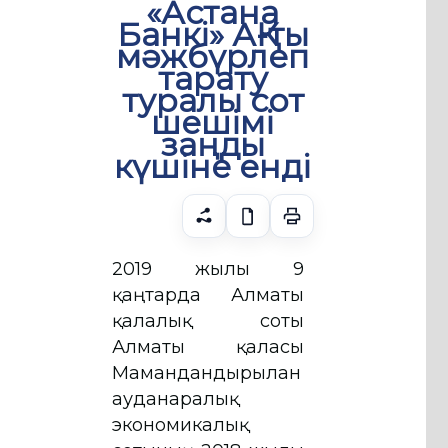
«Астана
Банкі» АҚ-ты
мәжбүрлеп
тарату
туралы сот
шешімі
заңды
күшіне енді
2019 жылғы 9
қаңтарда Алматы
қалалық соты
Алматы қаласы
Мамандандырылған
ауданаралық
экономикалық