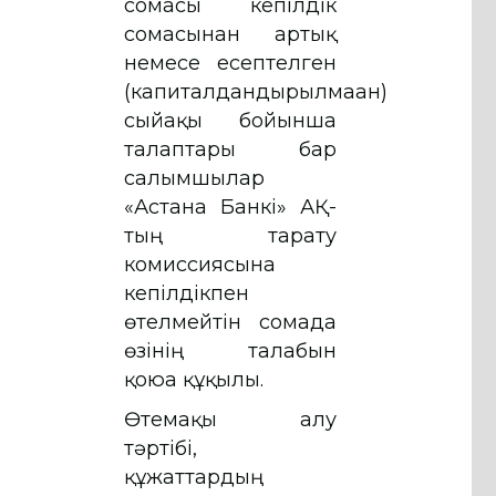
сомасы кепілдік
сомасынан артық
немесе есептелген
(капиталдандырылмаған)
сыйақы бойынша
талаптары бар
салымшылар
«Астана Банкі» АҚ-
тың тарату
комиссиясына
кепілдікпен
өтелмейтін сомада
өзінің талабын
қоюға құқылы.
Өтемақы алу
тәртібі,
құжаттардың