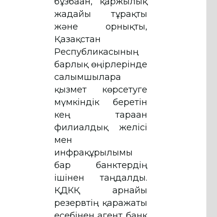
бұзбаған, қаржылық
жағдайы тұрақты
және орнықты,
Қазақстан
Республикасының
барлық өңірлерінде
салымшыларға
қызмет көрсетуге
мүмкіндік беретін
кең тараған
филиалдық желісі
мен
инфрақұрылымы
бар банктердің
ішінен таңдалды.
ҚДКҚ арнайы
резервтің қаражаты
есебінен агент банк