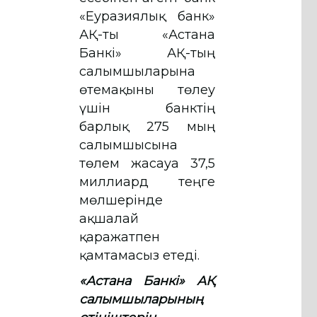
«Еуразиялық банк»
АҚ-ты «Астана
Банкі» АҚ-тың
салымшыларына
өтемақыны төлеу
үшін банктің
барлық 275 мың
салымшысына
төлем жасауға 37,5
миллиард теңге
мөлшерінде
ақшалай
қаражатпен
қамтамасыз етеді.
«Астана Банкі» АҚ
салымшыларының