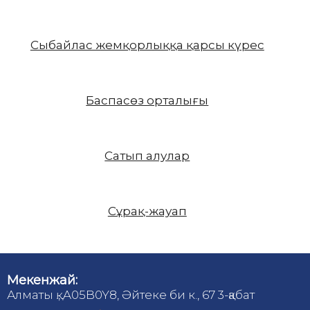
Сыбайлас жемқорлыққа қарсы күрес
Баспасөз орталығы
Сатып алулар
Сұрақ-жауап
Мекенжай:
Алматы қ., A05B0Y8, Әйтеке би к., 67 3-қабат