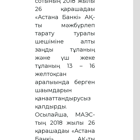
сотының 2018 жылғы
26 қарашадағы
«Астана Банкі» АҚ-
ты мәжбүрлеп
тарату туралы
шешіміне алты
заңды тұлғаның
және үш жеке
тұлғаның 13 – 16
желтоқсан
аралығында берген
шағымдарын
қанағаттандырусыз
қалдырды.
Осылайша, МАЭС-
тың 2018 жылғы 26
қарашадағы «Астана
Банкі» АҚ-ты