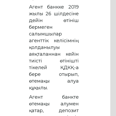
Агент банкке 2019
жылғы 26 шілдесіне
дейін өтініш
бермеген
салымшылар
агенттік келісімнің
қолданылуы
аяқталғаннан кейін
тиісті өтінішті
тікелей ҚДКҚ-ға
бере отырып,
өтемақы алуға
құқылы.
Агент банкте
өтемақы алумен
қатар, депозит