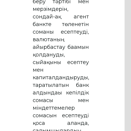
беру тәртібі мен
мерзімдерін,
сондай-ақ агент
банкте төленетін
соманы есептеуді,
валютаның
айырбастау бағамын
қолдануды,
сыйақыны есептеу
мен
капиталдандыруды,
таратылатын банк
алдындағы кепілдік
сомасы мен
міндеттемелер
сомасын есептеуді
қоса алғанда,
салымшылардың