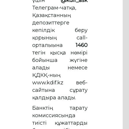
үшін
@kdif_ask
Телеграм-чатқа,
Қазақстанның
депозиттерге
кепілдік беру
қорының call-
орталығына
1460
тегін қысқа нөмірі
бойынша жүгіне
алады немесе
ҚДКҚ-ның
www.kdif.kz веб-
сайтына сұрату
қалдыра алады.
Банктің тарату
комиссиясында
тиісті құжаттарды