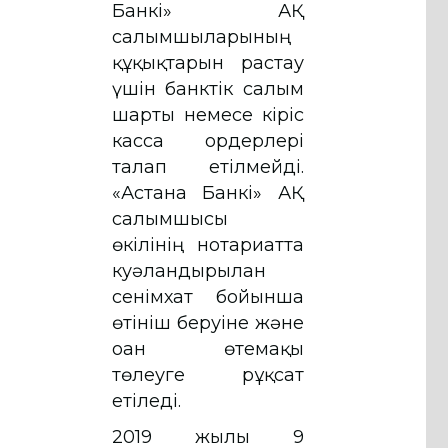
Банкі» АҚ
салымшыларының
құқықтарын растау
үшін банктік салым
шарты немесе кіріс
касса ордерлері
талап етілмейді.
«Астана Банкі» АҚ
салымшысы
өкілінің нотариатта
куәландырылған
сенімхат бойынша
өтініш беруіне және
оған өтемақы
төлеуге рұқсат
етіледі.
2019 жылғы 9