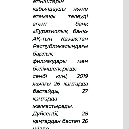
өтініштерін
қабылдауды және
өтемақы төлеуді
агент банк
«Еуразиялық банк»
АҚ-тың Қазақстан
Республикасындағы
барлық
филиалдары мен
бөлімшелерінде
сенбі күні, 2019
жылғы 26 қаңтарда
бастайды, 27
қаңтарда
жалғастырады.
Дүйсенбі, 28
қаңтардан бастап 26
шілде