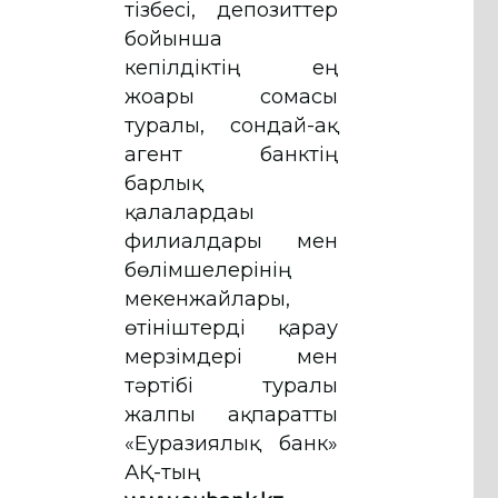
тізбесі, депозиттер
бойынша
кепілдіктің ең
жоғары сомасы
туралы, сондай-ақ
агент банктің
барлық
қалалардағы
филиалдары мен
бөлімшелерінің
мекенжайлары,
өтініштерді қарау
мерзімдері мен
тәртібі туралы
жалпы ақпаратты
«Еуразиялық банк»
АҚ-тың