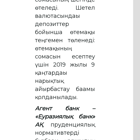
өтеледі. Шетел
валютасындағы
депозиттер
бойынша өтемақы
теңгемен төленеді:
өтемақының
сомасын есептеу
үшін 2019 жылғы 9
қаңтардағы
нарықтық
айырбастау бағамы
қолданылады.
Агент банк –
«Еуразиялық банк»
АҚ
пруденциялық
нормативтерді