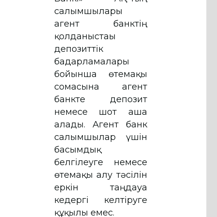
салымшылары
агент банктің
қолданыстағы
депозиттік
бағдарламалары
бойынша өтемақы
сомасына агент
банкте депозит
немесе шот аша
алады. Агент банк
салымшылар үшін
басымдық
белгілеуге немесе
өтемақы алу тәсілін
еркін таңдауға
кедергі келтіруге
құқылы емес.