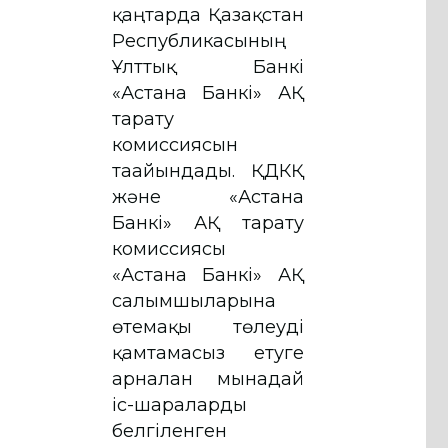
қаңтарда Қазақстан
Республикасының
Ұлттық Банкі
«Астана Банкі» АҚ
тарату
комиссиясын
тағайындады. ҚДКҚ
және «Астана
Банкі» АҚ тарату
комиссиясы
«Астана Банкі» АҚ
салымшыларына
өтемақы төлеуді
қамтамасыз етуге
арналған мынадай
іс-шараларды
белгіленген