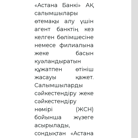
«Астана Банкі» АҚ
салымшылары
өтемақы алу үшін
агент банктің кез
келген бөлімшесіне
немесе филиалына
жеке басын
куәландыратын
құжатпен өтініш
жасауы қажет.
Салымшыларды
сәйкестендіру жеке
сәйкестендіру
нөмірі (ЖСН)
бойынша жүзеге
асырылады,
сондықтан «Астана