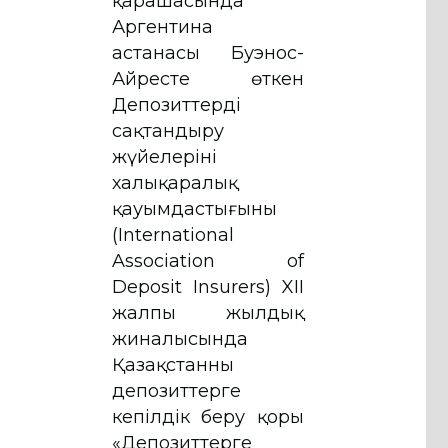
қарашасында
Аргентина
астанасы Буэнос-
Айресте өткен
Депозиттерді
сақтандыру
жүйелерінің
халықаралық
қауымдастығының
(International
Association of
Deposit Insurers) XII
жалпы жылдық
жиналысында
Қазақстанның
депозиттерге
кепілдік беру қоры
«Депозиттерге