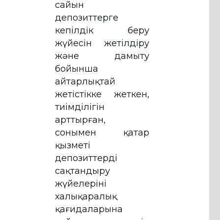
сайын
депозиттерге
кепілдік беру
жүйесін жетілдіру
және дамыту
бойынша
айтарлықтай
жетістікке жеткен,
тиімділігін
арттырған,
сонымен қатар
қызметі
депозиттерді
сақтандыру
жүйелерінің
халықаралық
қағидаларына