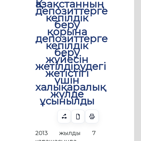
Қазақстанның
депозиттерге
кепілдік
беру
қорына
депозиттерге
кепілдік
беру
жүйесін
жетілдірудегі
жетістігі
үшін
халықаралық
жүлде
ұсынылды
2013 жылдың 7