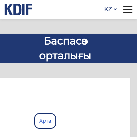
Баспасөз
орталығы
Артқа