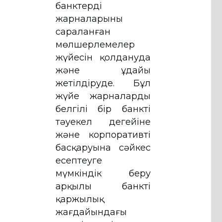
банктердің
жарналарының
сараланған
мөлшерлемелер
жүйесін қолдануда
және ұдайы
жетілдіруде. Бұл
жүйе жарналарды
белгілі бір банктің
тәуекел деңгейіне
және корпоративті
басқаруына сәйкес
есептеуге
мүмкіндік беру
арқылы банктің
қаржылық
жағдайындағы