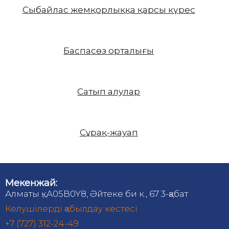
Сыбайлас жемқорлыққа қарсы күрес
Баспасөз орталығы
Сатып алулар
Сұрақ-жауап
Мекенжай:
Алматы қ., A05B0Y8, Әйтеке би к., 67 3-қабат
Келушілерді қабылдау кестесі
+7 (727) 312-24-49