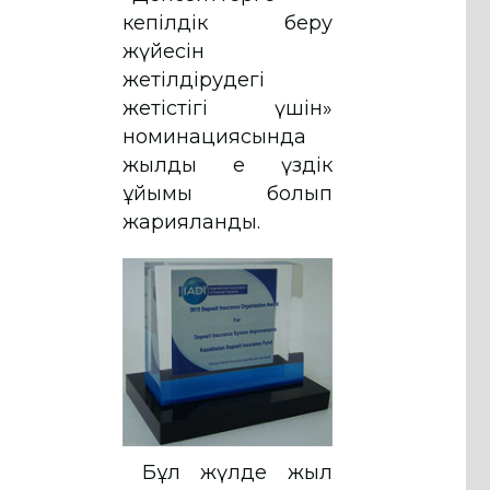
кепілдік беру
жүйесін
жетілдірудегі
жетістігі үшін»
номинациясында
жылдың ең үздік
ұйымы болып
жарияланды.
Бұл жүлде жыл