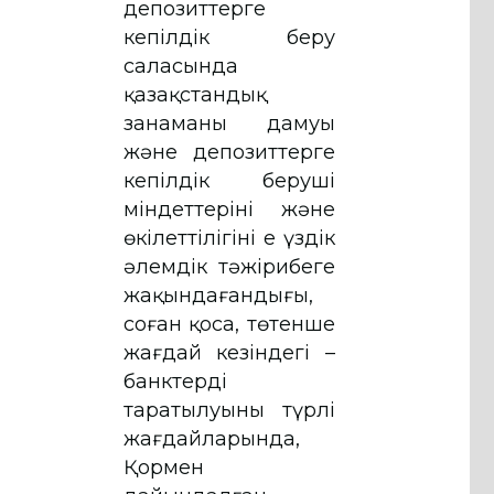
депозиттерге
кепілдік беру
саласында
қазақстандық
заңнаманың дамуы
және депозиттерге
кепілдік беруші
міндеттерінің және
өкілеттілігінің ең үздік
әлемдік тәжірибеге
жақындағандығы,
соған қоса, төтенше
жағдай кезіндегі –
банктердің
таратылуының түрлі
жағдайларында,
Қормен