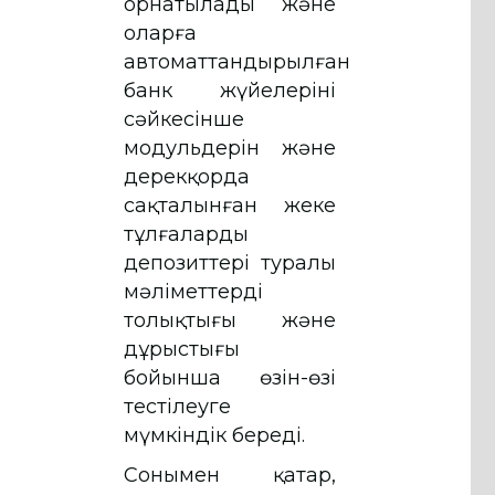
орнатылады және
оларға
автоматтандырылған
банк жүйелерінің
сәйкесінше
модульдерін және
дерекқорда
сақталынған жеке
тұлғалардың
депозиттері туралы
мәліметтердің
толықтығы және
дұрыстығы
бойынша өзін-өзі
тестілеуге
мүмкіндік береді.
Сонымен қатар,