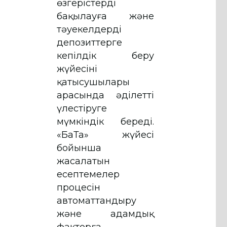
өзгерістерді
бақылауға және
тәуекелдерді
депозиттерге
кепілдік беру
жүйесінің
қатысушылары
арасында әділетті
үлестіруге
мүмкіндік береді.
«БаТа» жүйесі
бойынша
жасалатын
есептемелер
процесін
автоматтандыру
және адамдық
факторға