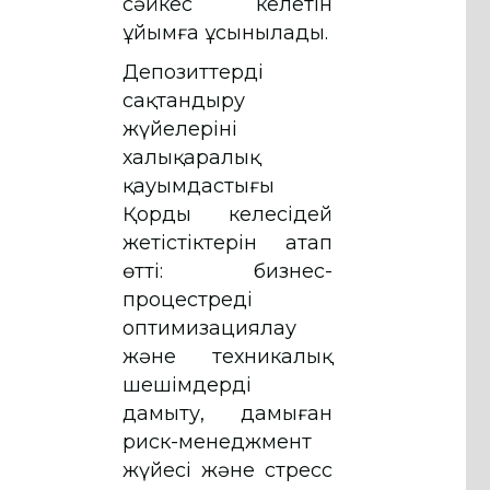
сәйкес келетін
ұйымға ұсынылады.
Депозиттерді
сақтандыру
жүйелерінің
халықаралық
қауымдастығы
Қордың келесідей
жетістіктерін атап
өтті: бизнес-
процестреді
оптимизациялау
және техникалық
шешімдерді
дамыту, дамыған
риск-менеджмент
жүйесі және стресс