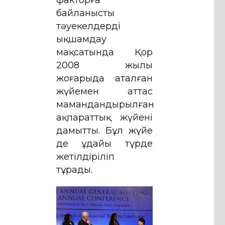
байланысты
тәуекелдерді
ықшамдау
мақсатында Қор
2008 жылы
жоғарыда аталған
жүйемен аттас
мамандандырылған
ақпараттық жүйені
дамытты. Бұл жүйе
де ұдайы түрде
жетілдіріліп
тұрады.