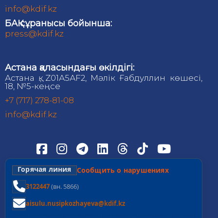
info@kdif.kz
БАҚ сұранысы бойынша:
press@kdif.kz
Астана қаласындағы өкілдігі:
Астана қ., Z01А5АF2, Мәлік Ғабдуллин көшесі,
18, №5-кеңсе
+7 (717) 278-81-08
info@kdif.kz
Горячая линия
Сообщить о нарушениях
3122447
(вн. 5866)
aisulu.nusipkozhayeva@kdif.kz