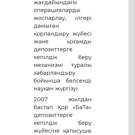
жағдайындағы
операцияларды
жоспарлау, ілгері
дамыған
қорландыру жүйесі
және қоғамды
депозиттерге
кепілдік беру
механизмі туралы
хабарландыру
бойынша белсенді
науқан жүргізуі.
2007 жылдан
бастап Қор «БаТа»
депозиттерге
кепілдік беру
жүйесіне қатысушы