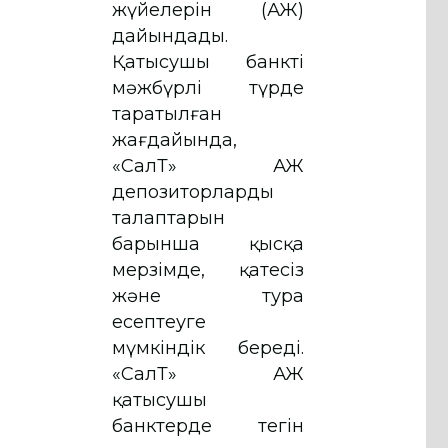
жүйелерін (АЖ)
дайындады.
Қатысушы банктің
мәжбүрлі түрде
таратылған
жағдайында,
«СалТ» АЖ
депозиторлардың
талаптарын
барынша қысқа
мерзімде, қатесіз
және тура
есептеуге
мүмкіндік береді.
«СалТ» АЖ
қатысушы
банктерде тегін