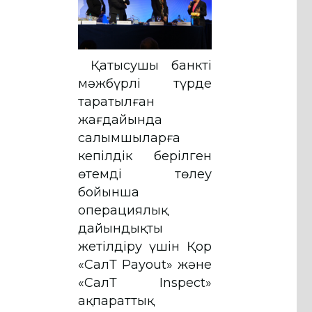
Қатысушы банктің
мәжбүрлі түрде
таратылған
жағдайында
салымшыларға
кепілдік берілген
өтемді төлеу
бойынша
операциялық
дайындықты
жетілдіру үшін Қор
«СалТ Payout» және
«СалТ Inspect»
ақпараттық