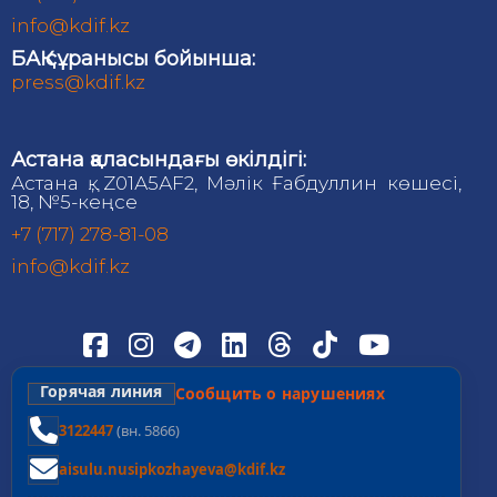
info@kdif.kz
БАҚ сұранысы бойынша:
press@kdif.kz
Астана қаласындағы өкілдігі:
Астана қ., Z01А5АF2, Мәлік Ғабдуллин көшесі,
18, №5-кеңсе
+7 (717) 278-81-08
info@kdif.kz
Горячая линия
Сообщить о нарушениях
3122447
(вн. 5866)
aisulu.nusipkozhayeva@kdif.kz