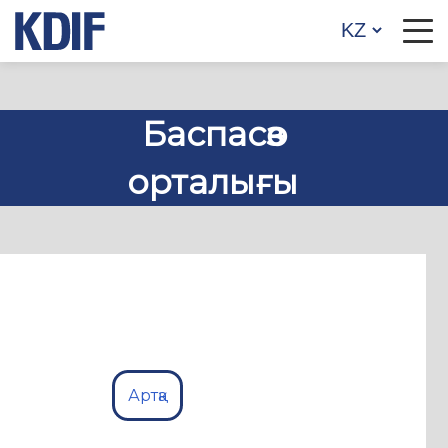
Баспасөз
орталығы
Артқа