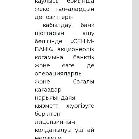
қаулысы бойынша
жеке тұлғалардың
депозиттерін
қабылдау, банк
шоттарын ашу
бөлігінде «СЕНІМ-
БАНК» акционерлік
қоғамына банктік
және өзге де
операцияларды
және бағалы
қағаздар
нарығындағы
қызметті жүргізуге
берілген
лицензияның
қолданылуы үш ай
мерзімге