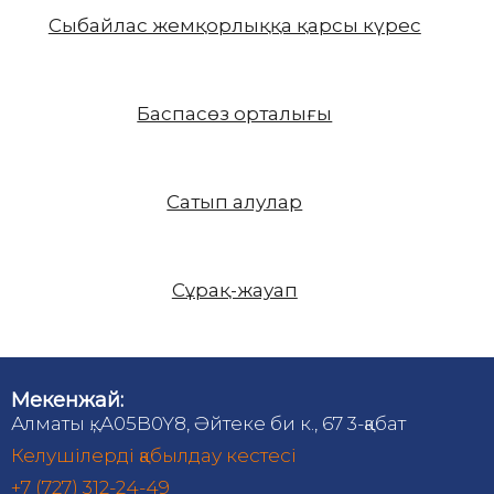
Сыбайлас жемқорлыққа қарсы күрес
Баспасөз орталығы
Сатып алулар
Сұрақ-жауап
Мекенжай:
Алматы қ., A05B0Y8, Әйтеке би к., 67 3-қабат
Келушілерді қабылдау кестесі
+7 (727) 312-24-49