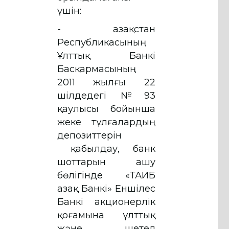
үшін:
- Қазақстан
Республикасының
Ұлттық Банкі
Басқармасының
2011 жылғы 22
шілдедегі №93
қаулысы бойынша
жеке тұлғалардың
депозиттерін
қабылдау, банк
шоттарын ашу
бөлігінде «ТАИБ
Қазақ Банкі» Еншілес
Банкі акционерлік
қоғамына ұлттық
және шетел