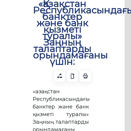
«Қазақстан
Республикасындағ
банктер
және банк
қызметі
туралы»
Заңның
талаптарды
орындамағаны
үшін:
«Қазақстан
Республикасындағы
банктер және банк
қызметі туралы»
Заңның талаптарды
орындамағаны