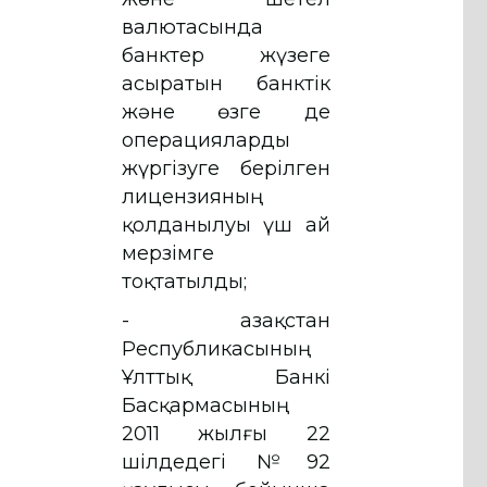
валютасында
банктер жүзеге
асыратын банктік
және өзге де
операцияларды
жүргізуге берілген
лицензияның
қолданылуы үш ай
мерзімге
тоқтатылды;
- Қазақстан
Республикасының
Ұлттық Банкі
Басқармасының
2011 жылғы 22
шілдедегі №92