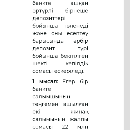
банкте ашқан
әртүрлі бірнеше
депозиттері
бойынша төленеді
және оны есептеу
барысында әрбір
депозит түрі
бойынша бекітілген
шекті кепілдік
сомасы ескеріледі.
1 мысал:
Егер бір
банкте
салымшының
теңгемен ашылған
екі жинақ
салымының жалпы
сомасы 22 млн