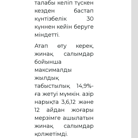
талабы келіп түскен
кезден бастап
күнтізбелік 30
күннен кейін беруге
міндетті.
Атап өту керек,
жинақ салымдар
бойынша
максималды
жылдық
табыстылық 14,9%-
ға жетуі мүмкін. Қазір
нарықта 3,6,12 және
12 айдан жоғары
мерзімге ашылатын
жинақ салымдар
қолжетімді.