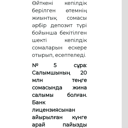
Өйткені кепілдік
берілген өтемнің
жиынтық сомасы
әрбір депозит түрі
бойынша бекітілген
шекті кепілдік
сомаларын ескере
отырып, есептеледі.
№5 сұрақ:
Салымшының 20
млн теңге
сомасында жинақ
салымы болған.
Банк
лицензиясынан
айырылған күнге
қарай пайыздық