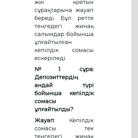
жиі қоятын
сұрақтарына жауап
береді. Бұл ретте
теңгедегі жинақ
салымдар бойынша
ұлғайтылған
кепілдік сомасы
ескеріледі.
№1 сұрақ:
Депозиттердің
қандай түрі
бойынша кепілдік
сомасы
ұлғайтылды?
Жауап
: Кепілдік
сомасы тек
теңгедегі жинақ