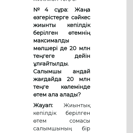
№4 сұрақ:
Жаңа
өзгерістерге сәйкес
жиынтық кепілдік
берілген өтемнің
максималды
мөлшері де 20 млн
теңгеге дейін
ұлғайтылды.
Салымшы қандай
жағдайда 20 млн
теңге көлемінде
өтем ала алады?
Жауап:
Жиынтық
кепілдік берілген
өтем сомасы
салымшының бір