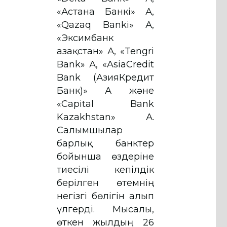
«Астана Банкі» АҚ,
«Qazaq Banki» АҚ,
«Эксимбанк
Қазақстан» АҚ, «Tengri
Bank» АҚ, «AsiaCredit
Bank (АзияКредит
Банк)» АҚ және
«Capital Bank
Kazakhstan» АҚ.
Салымшылар
барлық банктер
бойынша өздеріне
тиесілі кепілдік
берілген өтемнің
негізгі бөлігін алып
үлгерді. Мысалы,
өткен жылдың 26