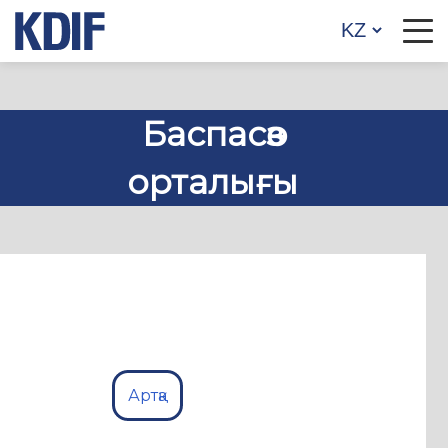
Баспасөз
орталығы
Артқа