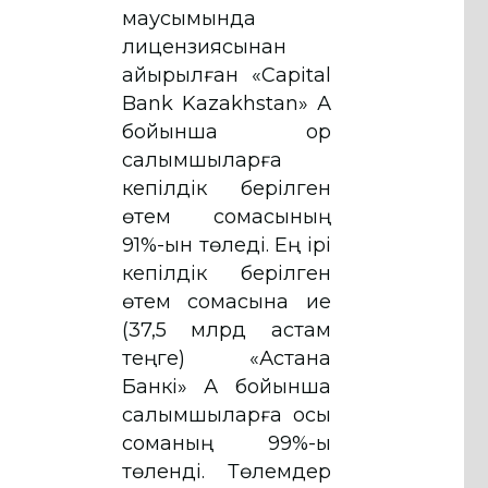
маусымында
лицензиясынан
айырылған «Capital
Bank Kazakhstan» АҚ
бойынша Қор
салымшыларға
кепілдік берілген
өтем сомасының
91%-ын төледі. Ең ірі
кепілдік берілген
өтем сомасына ие
(37,5 млрд астам
теңге) «Астана
Банкі» АҚ бойынша
салымшыларға осы
соманың 99%-ы
төленді. Төлемдер