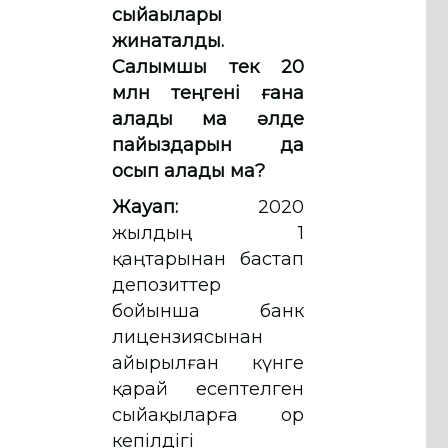
сыйақылары
жинақталды.
Салымшы тек 20
млн теңгені ғана
алады ма әлде
пайыздарын да
қосып алады ма?
Жауап:
2020
жылдың 1
қаңтарынан бастап
депозиттер
бойынша банк
лицензиясынан
айырылған күнге
қарай есептелген
сыйақыларға Қор
кепілдігі