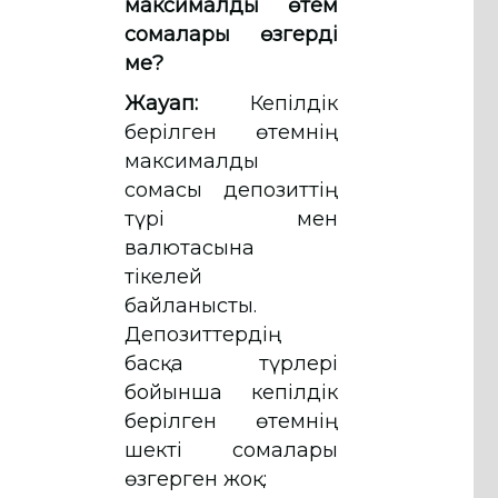
максималды өтем
сомалары өзгерді
ме?
Жауап:
Кепілдік
берілген өтемнің
максималды
сомасы депозиттің
түрі мен
валютасына
тікелей
байланысты.
Депозиттердің
басқа түрлері
бойынша кепілдік
берілген өтемнің
шекті сомалары
өзгерген жоқ: