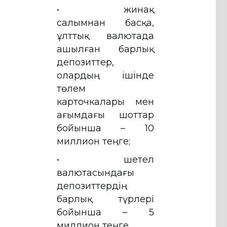
• жинақ
салымнан басқа,
ұлттық валютада
ашылған барлық
депозиттер,
олардың ішінде
төлем
карточкалары мен
ағымдағы шоттар
бойынша – 10
миллион теңге;
• шетел
валютасындағы
депозиттердің
барлық түрлері
бойынша – 5
миллион теңге.