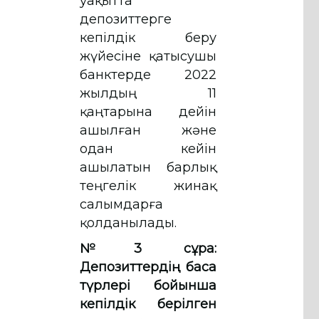
уақытта
депозиттерге
кепілдік беру
жүйесіне қатысушы
банктерде 2022
жылдың 11
қаңтарына дейін
ашылған және
одан кейін
ашылатын барлық
теңгелік жинақ
салымдарға
қолданылады.
№3 сұрақ:
Депозиттердің басқа
түрлері бойынша
кепілдік берілген