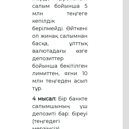
салым бойынша 5
млн теңгеге
кепілдік
берілмейді. Өйткені
ол жинақ салымнан
басқа, ұлттық
валютадағы өзге
депозиттер
бойынша бекітілген
лимиттен, яғни 10
млн теңгеден асып
тұр.
4 мысал:
Бір банкте
салымшының үш
депозиті бар: біреуі
(теңгедегі
мерзімсіз)