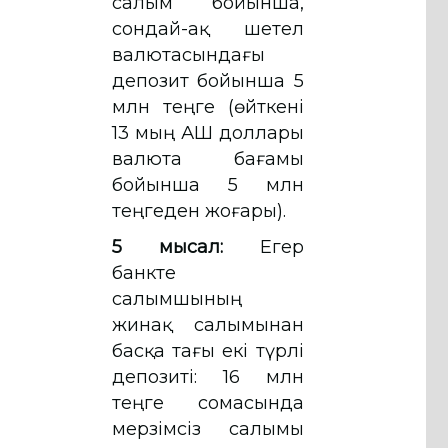
салым бойынша,
сондай-ақ шетел
валютасындағы
депозит бойынша 5
млн теңге (өйткені
13 мың АҚШ доллары
валюта бағамы
бойынша 5 млн
теңгеден жоғары).
5 мысал:
Егер
банкте
салымшының
жинақ салымынан
басқа тағы екі түрлі
депозиті: 16 млн
теңге сомасында
мерзімсіз салымы