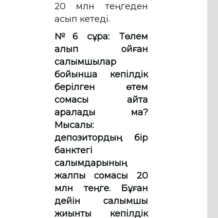
20 млн теңгеден
асып кетеді.
№6 сұрақ: Төлем
алып қойған
салымшылар
бойынша кепілдік
берілген өтем
сомасы қайта
қаралады ма?
Мысалы:
депозитордың бір
банктегі
салымдарының
жалпы сомасы 20
млн теңге. Бұған
дейін салымшы
жиынтық кепілдік