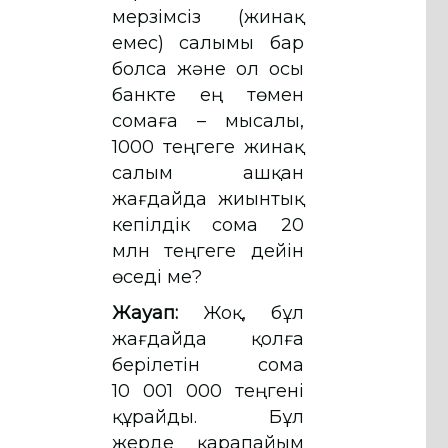
мерзімсіз (жинақ
емес) салымы бар
болса және ол осы
банкте ең төмен
сомаға – мысалы,
1000 теңгеге жинақ
салым ашқан
жағдайда жиынтық
кепілдік сома 20
млн теңгеге дейін
өседі ме?
Жауап:
Жоқ, бұл
жағдайда қолға
берілетін сома
10 001 000 теңгені
құрайды. Бұл
жерде қарапайым