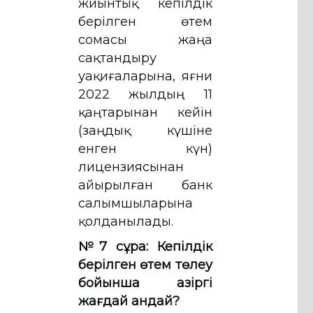
жиынтық кепілдік
берілген өтем
сомасы жаңа
сақтандыру
уақиғаларына, яғни
2022 жылдың 11
қаңтарынан кейін
(заңдық күшіне
енген күн)
лицензиясынан
айырылған банк
салымшыларына
қолданылады.
№7 сұрақ:
Кепілдік
берілген өтем төлеу
бойынша қазіргі
жағдай қандай?