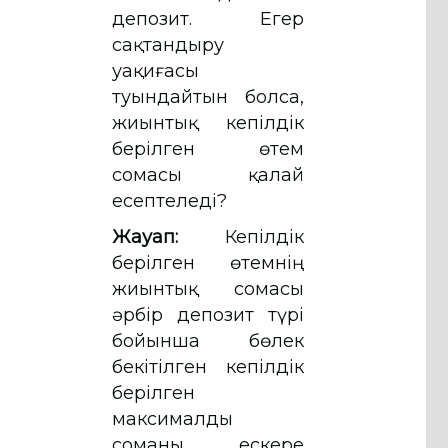
депозит. Егер
сақтандыру
уақиғасы
туындайтын болса,
жиынтық кепілдік
берілген өтем
сомасы қалай
есептеледі?
Жауап:
Кепілдік
берілген өтемнің
жиынтық сомасы
әрбір депозит түрі
бойынша бөлек
бекітілген кепілдік
берілген
максималды
соманы ескере