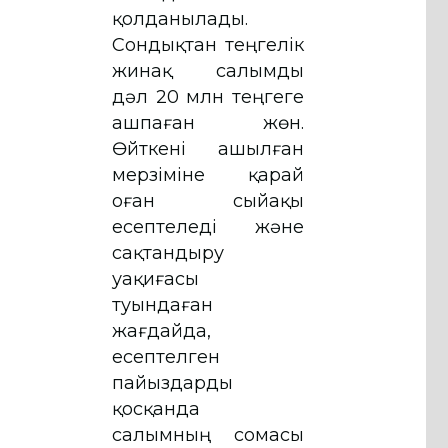
қолданылады.
Сондықтан теңгелік
жинақ салымды
дәл 20 млн теңгеге
ашпаған жөн.
Өйткені ашылған
мерзіміне қарай
оған сыйақы
есептеледі және
сақтандыру
уақиғасы
туындаған
жағдайда,
есептелген
пайыздарды
қосқанда
салымның сомасы