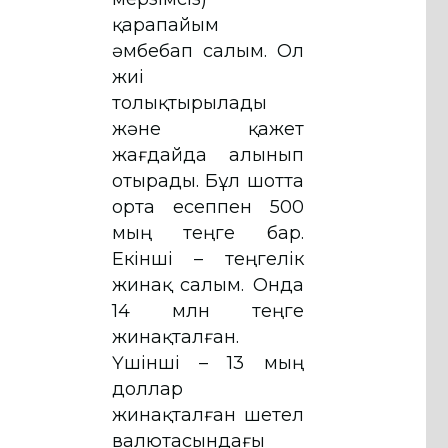
қарапайым
әмбебап салым. Ол
жиі
толықтырылады
және қажет
жағдайда алынып
отырады. Бұл шотта
орта есеппен 500
мың теңге бар.
Екінші – теңгелік
жинақ салым. Онда
14 млн теңге
жинақталған.
Үшінші – 13 мың
доллар
жинақталған шетел
валютасындағы