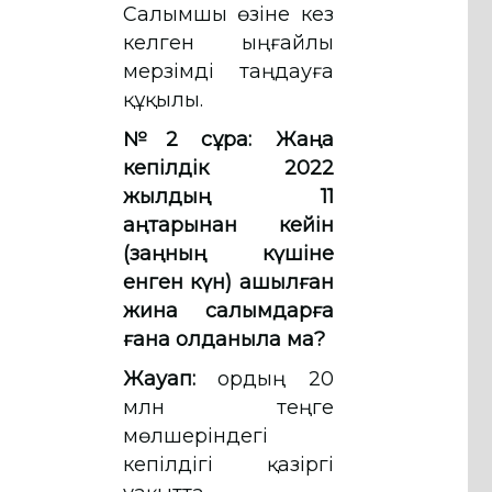
Салымшы өзіне кез
келген ыңғайлы
мерзімді таңдауға
құқылы.
№2 сұрақ: Жаңа
кепілдік 2022
жылдың 11
қаңтарынан кейін
(заңның күшіне
енген күн) ашылған
жинақ салымдарға
ғана қолданыла ма?
Жауап:
Қордың 20
млн теңге
мөлшеріндегі
кепілдігі қазіргі