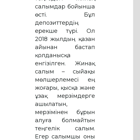
салымдар бойынша
өсті. Бұл
депозиттердің
ерекше түрі. Ол
2018 жылдың қазан
айынан бастап
қолданысқа
енгізілген. Жинақ
салым – сыйақы
мөлшерлемесі ең
жоғары, қысқа және
ұзақ мерзімдерге
ашылатын,
мерзімінен бұрын
алуға болмайтын
теңгелік салым.
Егер салымшы оны