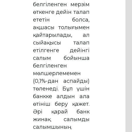
белгiленген мерзiм
өткенге дейiн талап
ететін болса,
ақшасы толығымен
қайтарылады, ал
сыйақысы талап
етілгенге дейінгі
салым бойынша
белгіленген
мөлшерлемемен
(0,1%-дан аспайды)
төленеді. Бұл үшін
банкке алдын ала
өтініш беру қажет.
Әрі қарай банк
жинақ салымды
салымшының