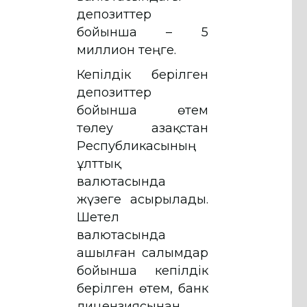
депозиттер
бойынша – 5
миллион теңге.
Кепілдік берілген
депозиттер
бойынша өтем
төлеу Қазақстан
Республикасының
ұлттық
валютасында
жүзеге асырылады.
Шетел
валютасында
ашылған салымдар
бойынша кепілдік
берілген өтем, банк
лицензиясынан