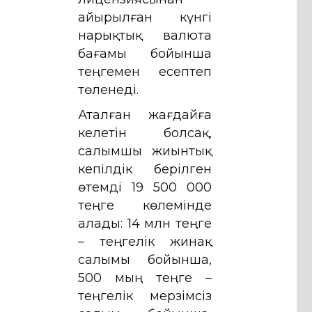
айырылған күнгі
нарықтық валюта
бағамы бойынша
теңгемен есептеп
төленеді.
Аталған жағдайға
келетін болсақ,
салымшы жиынтық
кепілдік берілген
өтемді 19 500 000
теңге көлемінде
алады: 14 млн теңге
– теңгелік жинақ
салымы бойынша,
500 мың теңге –
теңгелік мерзімсіз