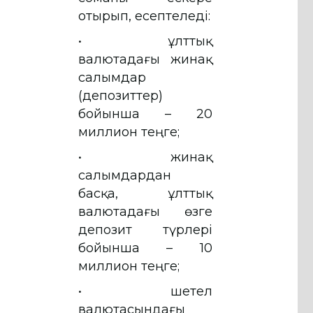
отырып, есептеледі:
• ұлттық
валютадағы жинақ
салымдар
(депозиттер)
бойынша – 20
миллион теңге;
• жинақ
салымдардан
басқа, ұлттық
валютадағы өзге
депозит түрлері
бойынша – 10
миллион теңге;
• шетел
валютасындағы