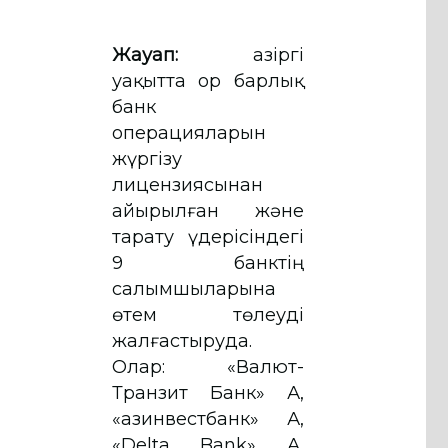
Жауап:
Қазіргі
уақытта Қор барлық
банк
операцияларын
жүргізу
лицензиясынан
айырылған және
тарату үдерісіндегі
9 банктің
салымшыларына
өтем төлеуді
жалғастыруда.
Олар: «Валют-
Транзит Банк» АҚ,
«Қазинвестбанк» АҚ,
«Delta Bank» АҚ,