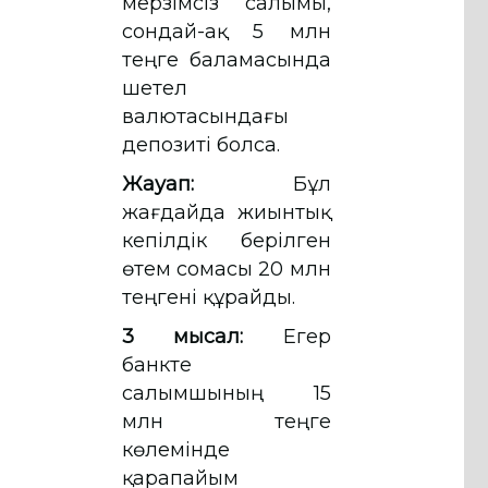
мерзімсіз салымы,
сондай-ақ 5 млн
теңге баламасында
шетел
валютасындағы
депозиті болса.
Жауап
:
Бұл
жағдайда жиынтық
кепілдік берілген
өтем сомасы 20 млн
теңгені құрайды.
3 мысал:
Егер
банкте
салымшының 15
млн теңге
көлемінде
қарапайым