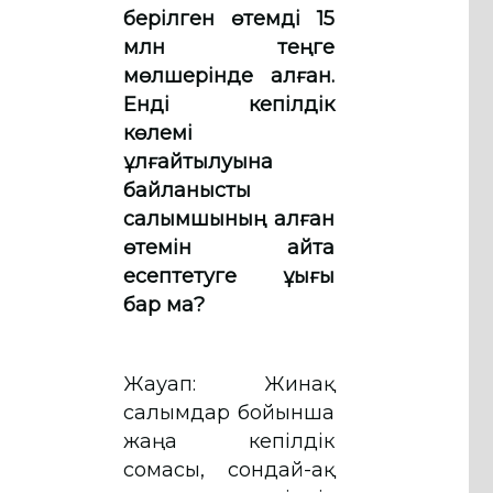
берілген өтемді 15
млн теңге
мөлшерінде алған.
Енді кепілдік
көлемі
ұлғайтылуына
байланысты
салымшының алған
өтемін қайта
есептетуге құқығы
бар ма?
Жауап: Жинақ
салымдар бойынша
жаңа кепілдік
сомасы, сондай-ақ