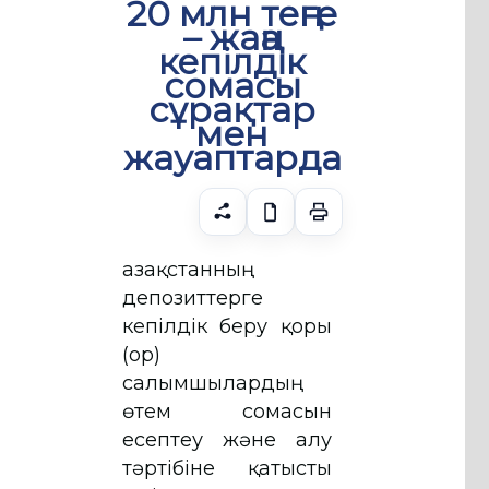
20 млн теңге
– жаңа
кепілдік
сомасы
сұрақтар
мен
жауаптарда
Қазақстанның
депозиттерге
кепілдік беру қоры
(Қор)
салымшылардың
өтем сомасын
есептеу және алу
тәртібіне қатысты