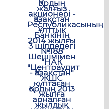
Қордың
жалғыз
акционері -
Қазақстан
Республикасының
Ұлттық
Банкінің
2014 жылғы
3 шілдедегі
№188
Шешімімен
"НАК
"Центраудит
- Қазақстан"
ЖШС
құптаған
Қордың 2013
жылға
арналған
жылдық