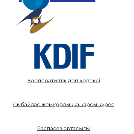
Корпоративтік әдеп кодексі
Сыбайлас жемқорлыққа қарсы күрес
Баспасөз орталығы