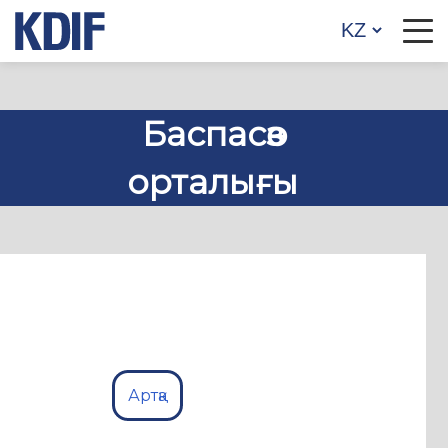
Баспасөз
орталығы
Артқа