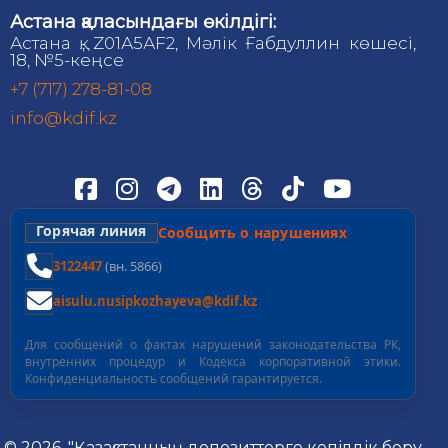
Астана қаласындағы өкілдігі:
Астана қ., Z01А5АF2, Мәлік Ғабдуллин көшесі,
18, №5-кеңсе
+7 (717) 278-81-08
info@kdif.kz
Горячая линия
Сообщить о нарушениях
3122447
(вн. 5866)
aisulu.nusipkozhayeva@kdif.kz
Для сообщений о фактах нарушений законодательства РК,
внутренних процедур и Кодекса корпоративной этики.
Конфиденциальность сообщений гарантируется.
© 2026, "Қазақстанның депозиттерге кепілдік беру