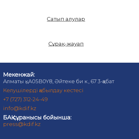
Сатып алулар
Сұрақ-жауап
Мекенжай:
Алматы қ., A05B0Y8, Әйтеке би к., 67 3-қабат
Келушілерді қабылдау кестесі
+7 (727) 312-24-49
info@kdif.kz
БАҚ сұранысы бойынша:
press@kdif.kz