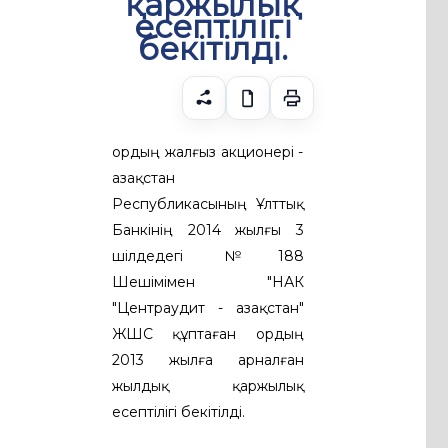
қаржылық
есептілігі
бекітілді.
Қордың жалғыз акционері -
Қазақстан
Республикасының Ұлттық
Банкінің 2014 жылғы 3
шілдедегі №188
Шешімімен "НАК
"Центраудит - Қазақстан"
ЖШС құптаған Қордың
2013 жылға арналған
жылдық қаржылық
есептілігі бекітілді.