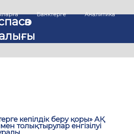
ларға
Банктерге
Аналитика
спасөз
алығы
ерге кепілдік беру қоры» АҚ
мен толықтырулар енгізілуі
уралы