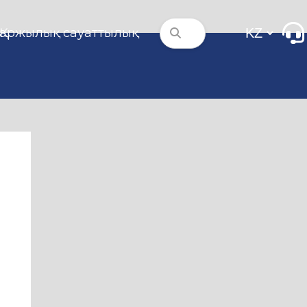
Қаржылық сауаттылық