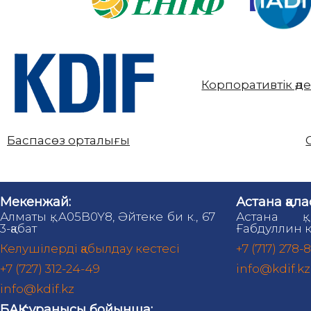
Корпоративтік әд
Баспасөз орталығы
Мекенжай:
Астана қала
Алматы қ., A05B0Y8, Әйтеке би к., 67
Астана қ.
3-қабат
Ғабдуллин к
Келушілерді қабылдау кестесі
+7 (717) 278-
+7 (727) 312-24-49
info@kdif.kz
info@kdif.kz
БАҚ сұранысы бойынша: