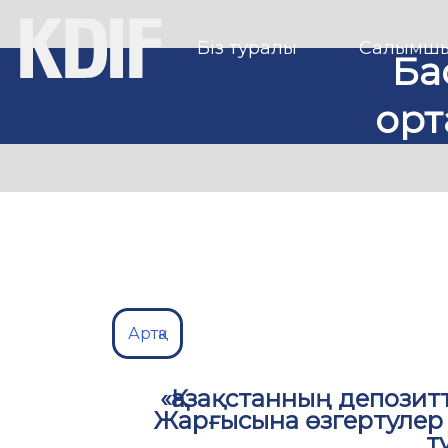
Біз туралы
Салымшы
Ба
орт
Артқа
«Қазақстанның депозитт
Жарғысына өзгертулер 
т