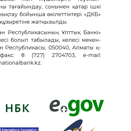
ны тағайындау, сонымен қатар ішкі
ықтау бойынша өкілеттіктері «ҚДКБҚ»
 құзыретіне жатқызылды.
тан Республикасының Ұлттық Банкі»
есі болып табылады, келесі мекен-
н Республикасы, 050040, Алматы қ-
/факс: 8 (727) 2704703, e-mail:
ationalbank.kz.