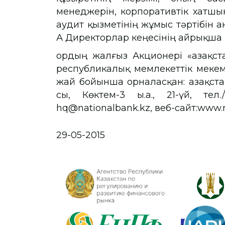
менеджерін, корпоративтік хатшы
аудит қызметінің жұмыс тәртібін ан
АҚ Директорлар кеңесінің айрықша
Қордың жалғыз Акционері «Қазақс
республикалық мемлекеттік мекем
жай бойынша орналасқан: Қазақста
сы, Көктем-3 ы.а., 21-үй, тел.
hq@nationalbank.kz, веб-сайт:www.n
29-05-2015