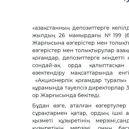
«Қазақстанның депозиттерге кепілд
жылдың 26 мамырдағы №199 (бұд
Жарғысына өзгерістер мен толықты
өзгерістер мен толықтырулар Қаза
қоғамдар, депозиттерге міндетті 
сондай-ақ Қорда қалыптасқан
өзектендіру мақсаттарында енгі
«Акционерлік қоғамдар туралы» 
құрамында тәуелсіз директорлар 3
Қор Жарғысында бекітеді.
Бұдан өзге, аталған өзгертуле
сұрақтармен қатар, Қордың ішкі 
қызметі құзыретінің мерзімі,са
құзыретінің мерзімі, оның ба