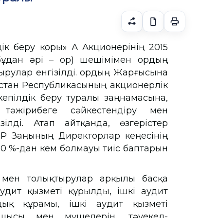
ік беру қоры» АҚ Акционерінің 2015
ан әрі – Қор) шешімімен Қордың
рулар енгізілді. Қордың Жарғысына
қстан Республикасының акционерлік
кепілдік беру туралы заңнамасына,
 тәжірибеге сәйкестендіру мен
зілді. Атап айтқанда, өзгерістер
ҚР Заңының Директорлар кеңесінің
0 %-дан кем болмауы тиіс баптарын
р мен толықтырулар арқылы басқа
аудит қызметі құрылды, ішкі аудит
ндық құрамы, ішкі аудит қызметі
сшысы мен мүшелерін, тәуекел-