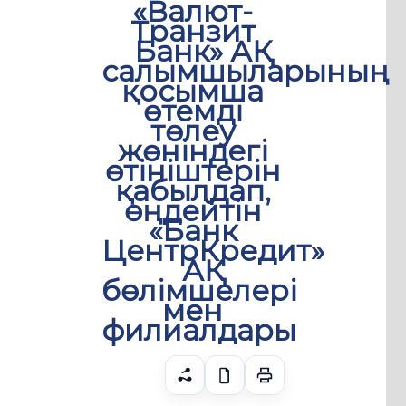
«Валют-
Транзит
Банк» АҚ
салымшыларының
қосымша
өтемді
төлеу
жөніндегі
өтініштерін
қабылдап,
өңдейтін
«Банк
ЦентрКредит»
АҚ
бөлімшелері
мен
филиалдары