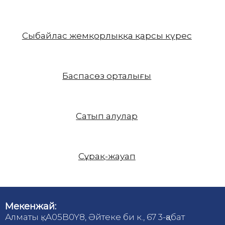
Сыбайлас жемқорлыққа қарсы күрес
Баспасөз орталығы
Сатып алулар
Сұрақ-жауап
Мекенжай:
Алматы қ., A05B0Y8, Әйтеке би к., 67 3-қабат