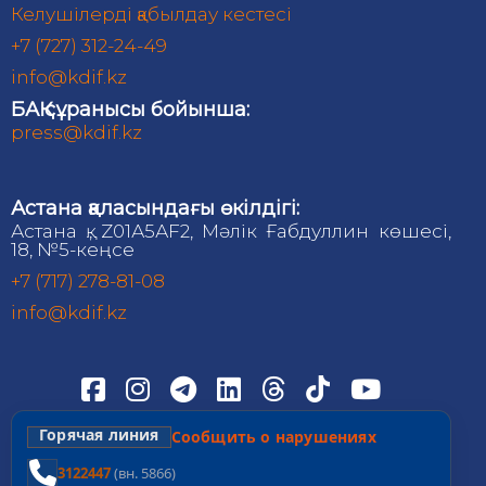
Келушілерді қабылдау кестесі
+7 (727) 312-24-49
info@kdif.kz
БАҚ сұранысы бойынша:
press@kdif.kz
Астана қаласындағы өкілдігі:
Астана қ., Z01А5АF2, Мәлік Ғабдуллин көшесі,
18, №5-кеңсе
+7 (717) 278-81-08
info@kdif.kz
Горячая линия
Сообщить о нарушениях
3122447
(вн. 5866)