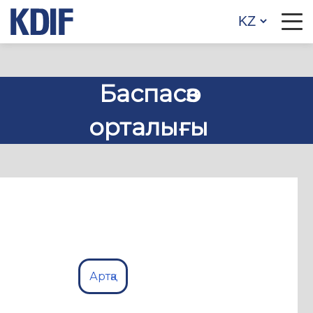
Баспасөз
орталығы
Артқа