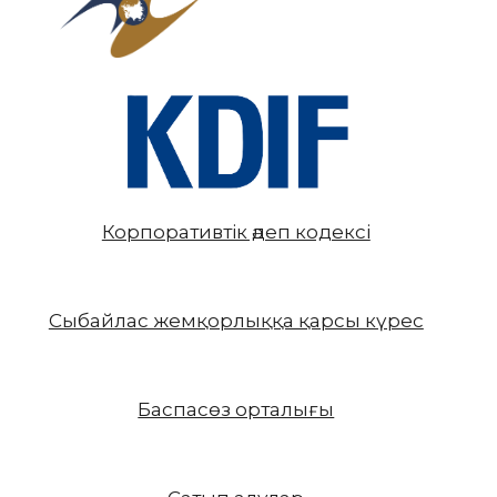
Корпоративтік әдеп кодексі
Сыбайлас жемқорлыққа қарсы күрес
Баспасөз орталығы