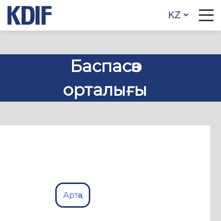
Баспасөз
орталығы
Артқа