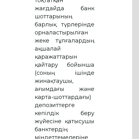
тоқтатқан
жағдайда банк
шоттарының
барлық түрлерінде
орналастырылған
жеке тұлғалардың
ақшалай
қаражаттарын
қайтару бойынша
(соның ішінде
жинақтаушы,
ағымдағы және
карта-шоттардағы)
депозиттерге
кепілдік беру
жүйесіне қатысушы
банктердің
міндеттемелеріне