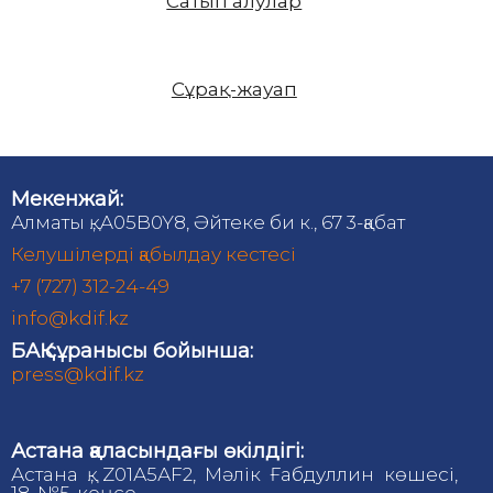
Сатып алулар
Сұрақ-жауап
Мекенжай:
Алматы қ., A05B0Y8, Әйтеке би к., 67 3-қабат
Келушілерді қабылдау кестесі
+7 (727) 312-24-49
info@kdif.kz
БАҚ сұранысы бойынша:
press@kdif.kz
Астана қаласындағы өкілдігі:
Астана қ., Z01А5АF2, Мәлік Ғабдуллин көшесі,
18, №5-кеңсе