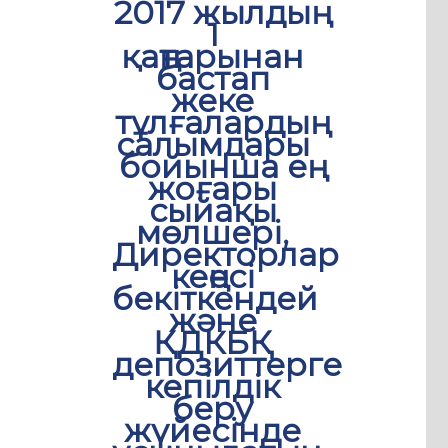
2017 жылдың
1
қаңтарынан
бастап
жеке
тұлғалардың
салымдары
бойынша ең
жоғары
сыйақы
мөлшері,
Директорлар
кеңесі
бекіткендей
және
ҚДКБҚ
депозиттерге
кепілдік
беру
жүйесінде