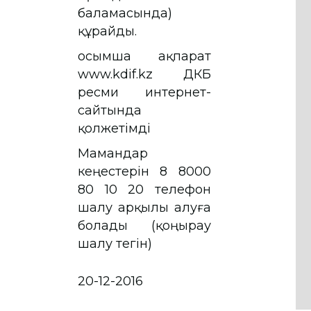
баламасында)
құрайды.
Қосымша ақпарат
www.kdif.kz ҚДКБҚ
ресми интернет-
сайтында
қолжетімді
Мамандар
кеңестерін 8 8000
80 10 20 телефон
шалу арқылы алуға
болады (қоңырау
шалу тегін)
20-12-2016