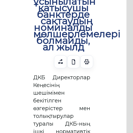
ұсынылатын
қатысушы
банктерде
сақтаудың
номиналды
мөлшерлемелері
болмайды,
ал жылд
ҚДКБҚ Директорлар
Кеңесінің
шешімімен
бекітілген
өзгерістер мен
толықтырулар
туралы ҚДКБҚ-ның
ішкі нормативтік