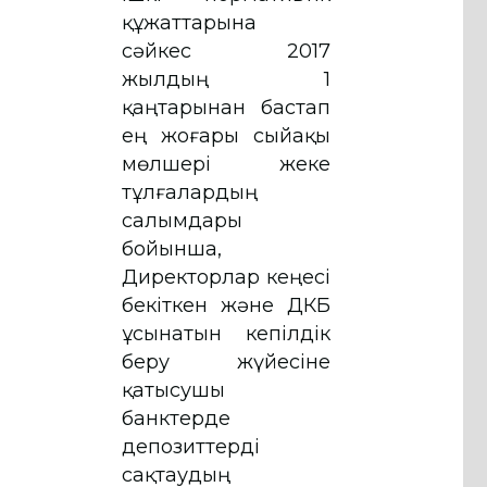
құжаттарына
сәйкес 2017
жылдың 1
қаңтарынан бастап
ең жоғары сыйақы
мөлшері жеке
тұлғалардың
салымдары
бойынша,
Директорлар кеңесі
бекіткен және ҚДКБҚ
ұсынатын кепілдік
беру жүйесіне
қатысушы
банктерде
депозиттерді
сақтаудың