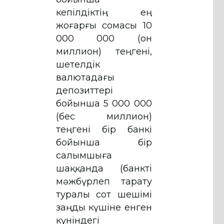
кепілдіктің ең
жоғарғы сомасы 10
000 000 (он
миллион) теңгені,
шетелдік
валютадағы
депозиттері
бойынша 5 000 000
(бес миллион)
теңгені бір банкі
бойынша бір
салымшыға
шаққанда (банкті
мәжбүрлеп тарату
туралы сот шешімі
заңды күшіне енген
күніндегі