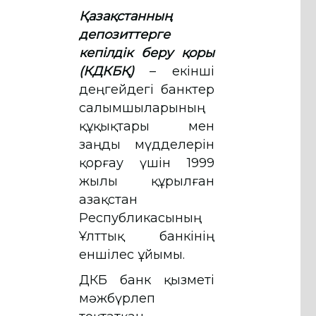
Қазақстанның
депозиттерге
кепілдік беру қоры
(КДКБҚ)
– екінші
деңгейдегі банктер
салымшыларының
құқықтары мен
заңды мүдделерін
қорғау үшін 1999
жылы құрылған
Қазақстан
Республикасының
Ұлттық банкінің
еншілес ұйымы.
ҚДКБҚ банк қызметі
мәжбүрлеп