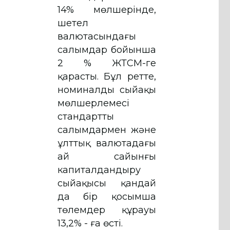
14% мөлшерінде,
шетел
валютасындағы
салымдар бойынша
2 % ЖТСМ-ге
қарасты. Бұл ретте,
номиналды сыйақы
мөлшерлемесі
стандартты
салымдармен және
ұлттық валютадағы
ай сайынғы
капиталдандыру
сыйақысы қандай
да бір қосымша
төлемдер құрауы
13,2% - ға өсті.