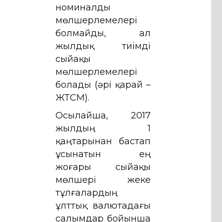
номиналды
мөлшерлемелері
болмайды, ал
жылдық тиімді
сыйақы
мөлшерлемелері
болады (әрі қарай –
ЖТСМ).
Осылайша, 2017
жылдың 1
қаңтарынан бастап
ұсынатын ең
жоғары сыйақы
мөлшері жеке
тұлғалардың
ұлттық валютадағы
салымдар бойынша