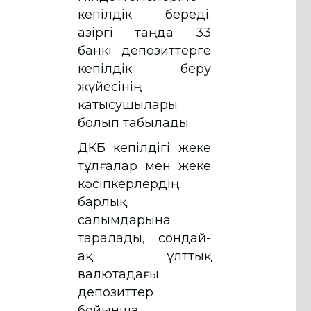
кепілдік береді.
Қазіргі таңда 33
банкі депозиттерге
кепілдік беру
жүйесінің
қатысушылары
болып табылады.
ҚДКБҚ кепілдігі жеке
тұлғалар мен жеке
кәсіпкерлердің
барлық
салымдарына
таралады, сондай-
ақ ұлттық
валютадағы
депозиттер
бойынша