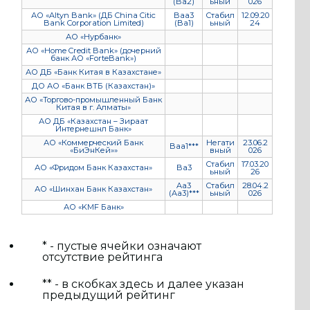
(Ba2)
ьный
026
АО «Altyn Bank» (ДБ China Citic
Baa3
Стабил
12.09.20
Bank Corporation Limited)
(Ba1)
ьный
24
АО «Нурбанк»
АО «Home Credit Bank» (дочерний
банк АО «ForteBank»)
АО ДБ «Банк Китая в Казахстане»
ДО АО «Банк ВТБ (Казахстан)»
АО «Торгово-промышленный Банк
Китая в г. Алматы»
АО ДБ «Казахстан – Зираат
Интернешнл Банк»
АО «Коммерческий Банк
Негати
23.06.2
Baa1***
«БиЭнКей»»
вный
026
Стабил
17.03.20
АО «Фридом Банк Казахстан»
Ba3
ьный
26
Aa3
Стабил
28.04.2
АО «Шинхан Банк Казахстан»
(Aa3)***
ьный
026
АО «KMF Банк»
* - пустые ячейки означают
отсутствие рейтинга
** - в скобках здесь и далее указан
предыдущий рейтинг