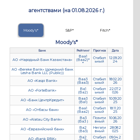
агентствами (на 01.08.2026 г.)
Moody's*
S&P*
Fitch*
Moody's*
Банк
Рейтинг
Прогноз
Дата
Baa1
Стабил
12.09.20
АО «Народный Банк Казахстана»
(Baa2)*
ьный
24
*
АО «Bereke Bank» (дочерний банк
Lesha Bank LLC (Public))
Baa3
Стабил
18.02.20
АО «Kaspi Bank»
(Baa3)
ьный
26
Ba1
Стабил
22.07.2
АО «ForteBank»
(Ba2)
ьный
026
Baa3
Стабил
10.09.20
АО «Банк ЦентрКредит»
(Ba1)
ьный
25
Baa1
Стабил
18.11.20
АО «Отбасы банк»
(Baa2)
ьный
25
Ba3
Позити
10.06.20
АО «Alatau City Bank»
(Ba3 )
вный
26
Ba2
Негати
28.08.2
АО «Евразийский банк»
(Ba3)
вный
025
Ba2
Стабил
09.04.2
АО «Bank RBK»