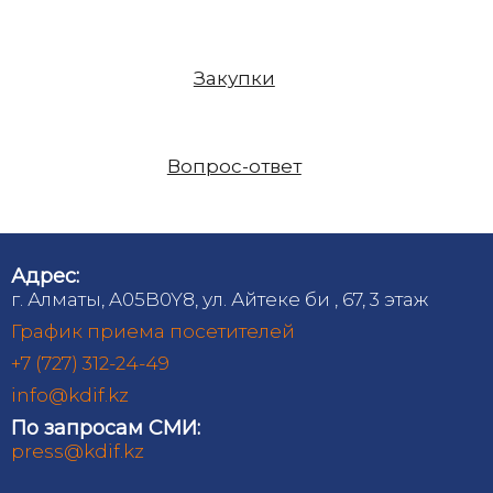
Закупки
Вопрос-ответ
Адрес:
г. Алматы, A05B0Y8, ул. Айтеке би , 67, 3 этаж
График приема посетителей
+7 (727) 312-24-49
info@kdif.kz
По запросам СМИ:
press@kdif.kz