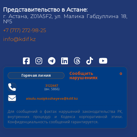
Представительство в Астане:
г. Астана, Z01A5F2, ул. Малика Габдуллина 18,
№5
+7 (717) 272-98-25
info@kdif.kz
Сообщить о
Горячая линия
нарушениях
3122447
(вн. 5866)
aisulu.nusipkozhayeva@kdif.kz
Для сообщений о фактах нарушений законодательства РК,
внутренних процедур и Кодекса корпоративной этики.
Конфиденциальность сообщений гарантируется.