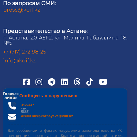
По запросам СМИ:
press@kdif.kz
Представительство в Астане:
г. Астана, Z01A5F2, ул. Малика Габдуллина 18,
№5
+7 (717) 272-98-25
info@kdif.kz
Горячая
Сообщить о нарушениях
линия
3122447
(вн.
5866)
aisulu.nusipkozhayeva@kdif.kz
Для сообщений о фактах нарушений законодательства РК,
внутренних процедур и Кодекса корпоративной этики.