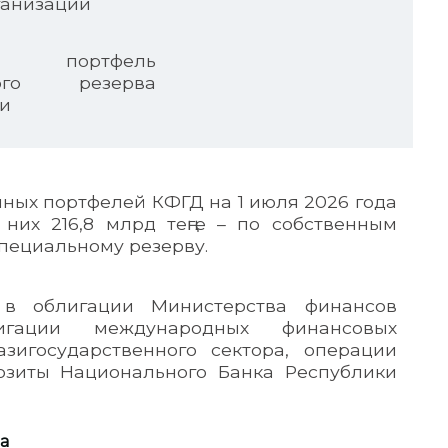
ганизации
ртфель
ного резерва
и
ных портфелей КФГД на 1 июля 2026 года
з них 216,8 млрд теңге – по собственным
 специальному резерву.
в облигации Министерства финансов
лигации международных финансовых
азигосударственного сектора, операции
озиты Национального Банка Республики
а