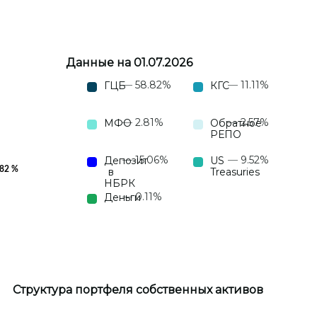
Данные на 01.07.2026
58.82%
11.11%
ГЦБ
КГС
2.81%
2.57%
МФО
Обратное
РЕПО
15.06%
9.52%
Депозит
US
в
Treasuries
НБРК
0.11%
Деньги
Структура портфеля собственных активов