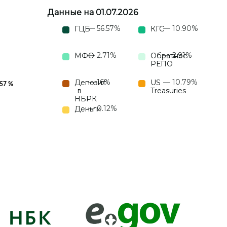
Данные на 01.07.2026
56.57%
10.90%
ГЦБ
КГС
2.71%
2.91%
МФО
Обратное
РЕПО
16%
10.79%
Депозит
US
в
Treasuries
НБРК
0.12%
Деньги