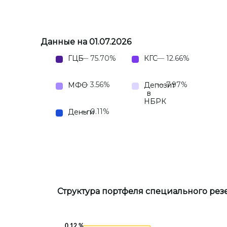
Данные на 01.07.2026
75.70%
12.66%
ГЦБ
КГС
3.56%
7.97%
МФО
Депозит
в
НБРК
0.11%
Деньги
Структура портфеля специального рез