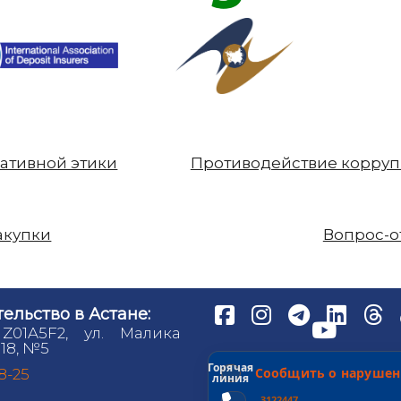
ативной этики
Противодействие корру
акупки
Вопрос-о
ельство в Астане:
 Z01A5F2, ул. Малика
18, №5
Горячая
Сообщить о нарушен
98-25
линия
3122447