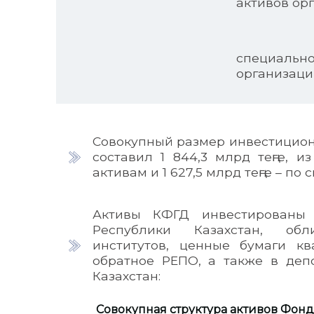
активов ор
по
специаль
организаци
Совокупный размер инвестицион
составил 1 844,3 млрд теңге, и
активам и 1 627,5 млрд теңге – по
Активы КФГД инвестированы 
Республики Казахстан, об
институтов, ценные бумаги кв
обратное РЕПО, а также в деп
Казахстан:
Совокупная структура активов Фонд