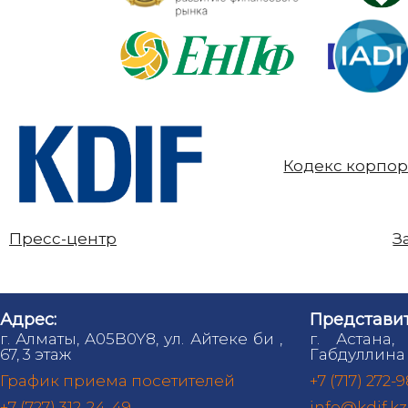
Кодекс корпор
Пресс-центр
З
Адрес:
Представит
г. Алматы, A05B0Y8, ул. Айтеке би ,
г. Астана,
67, 3 этаж
Габдуллина 
График приема посетителей
+7 (717) 272-
+7 (727) 312-24-49
info@kdif.kz