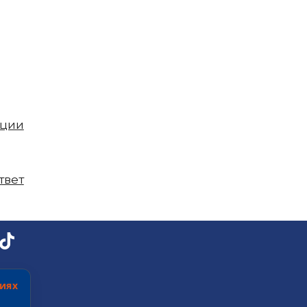
пции
твет
иях