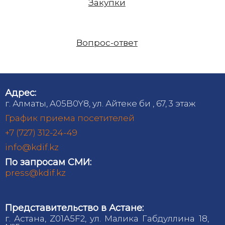
Закупки
Вопрос-ответ
Адрес:
г. Алматы, A05B0Y8, ул. Айтеке би , 67, 3 этаж
График приема посетителей
+7 (727) 312-24-49
info@kdif.kz
По запросам СМИ:
press@kdif.kz
Представительство в Астане:
г. Астана, Z01A5F2, ул. Малика Габдуллина 18,