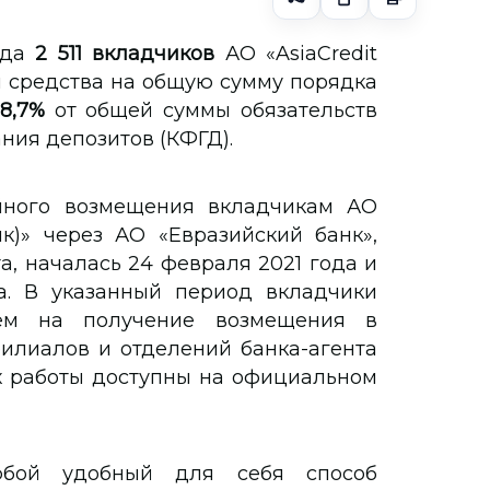
ода
2 511 вкладчиков
АО «AsiaCredit
и средства на общую сумму порядка
8,7%
от общей суммы обязательств
ния депозитов (КФГД).
йного возмещения вкладчикам АО
нк)» через АО «Евразийский банк»,
а, началась 24 февраля 2021 года и
а. В указанный период вкладчики
ием на получение возмещения в
филиалов и отделений банка-агента
их работы доступны на официальном
юбой удобный для себя способ