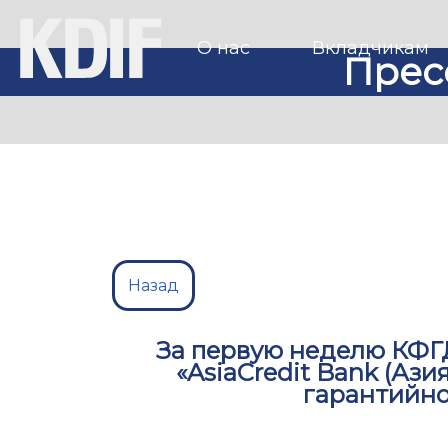
О нас
Вкладчикам
Прес
Назад
За первую неделю КФГ
«AsiaCredit Bank (Аз
гарантийн