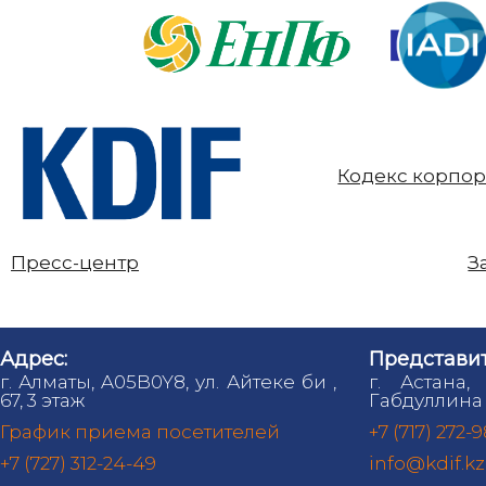
Кодекс корпор
Пресс-центр
З
Адрес:
Представит
г. Алматы, A05B0Y8, ул. Айтеке би ,
г. Астана,
67, 3 этаж
Габдуллина 
График приема посетителей
+7 (717) 272-
+7 (727) 312-24-49
info@kdif.kz