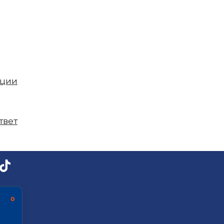
пции
твет
ь о