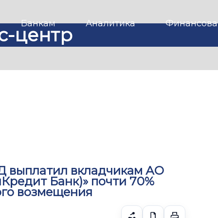
Банкам
Аналитика
Финансова
с-центр
Д выплатил вкладчикам АО
ияКредит Банк)» почти 70%
ого возмещения