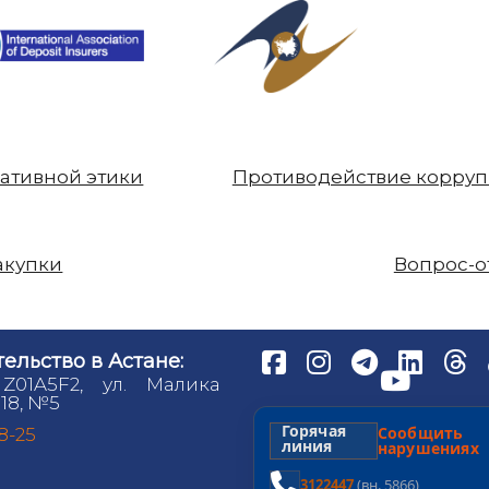
ативной этики
Противодействие корру
акупки
Вопрос-о
ельство в Астане:
 Z01A5F2, ул. Малика
18, №5
Горячая
Сообщит
98-25
линия
нарушениях
3122447
(вн. 5866)