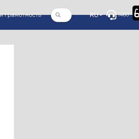
я грамотность
1460