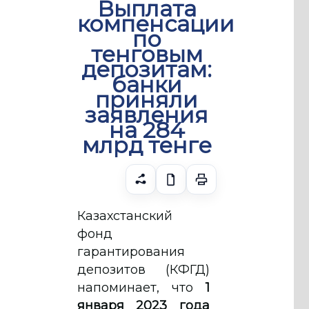
Выплата
компенсации
по
тенговым
депозитам:
банки
приняли
заявления
на 284
млрд тенге
Казахстанский
фонд
гарантирования
депозитов (КФГД)
напоминает, что
1
января 2023 года