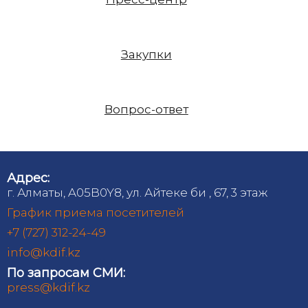
Закупки
Вопрос-ответ
Адрес:
г. Алматы, A05B0Y8, ул. Айтеке би , 67, 3 этаж
График приема посетителей
+7 (727) 312-24-49
info@kdif.kz
По запросам СМИ:
press@kdif.kz