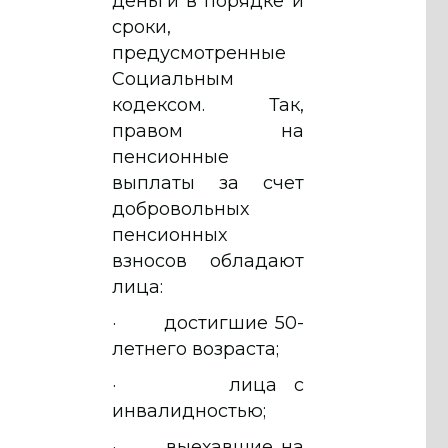
деньги в порядке и
сроки,
предусмотренные
Социальным
кодекcом. Так,
правом на
пенсионные
выплаты за счет
добровольных
пенсионных
взносов обладают
лица:
· достигшие 50-
летнего возраста;
· лица с
инвалидностью;
· выехавшие на