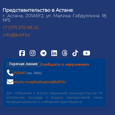
Представительство в Астане:
г. Астана, Z01A5F2, ул. Малика Габдуллина 18,
№5
+7 (717) 272-98-25
info@kdif.kz
Горячая линия
Сообщить о нарушениях
3122447
(вн. 5866)
aisulu.nusipkozhayeva@kdif.kz
Для сообщений о фактах нарушений законодательства РК,
внутренних процедур и Кодекса корпоративной этики.
Конфиденциальность сообщений гарантируется.