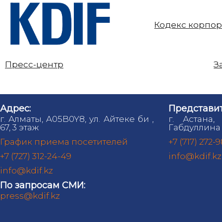
Кодекс корпор
Пресс-центр
З
Адрес:
Представит
г. Алматы, A05B0Y8, ул. Айтеке би ,
г. Астана,
67, 3 этаж
Габдуллина 
График приема посетителей
+7 (717) 272-
+7 (727) 312-24-49
info@kdif.kz
info@kdif.kz
По запросам СМИ:
press@kdif.kz