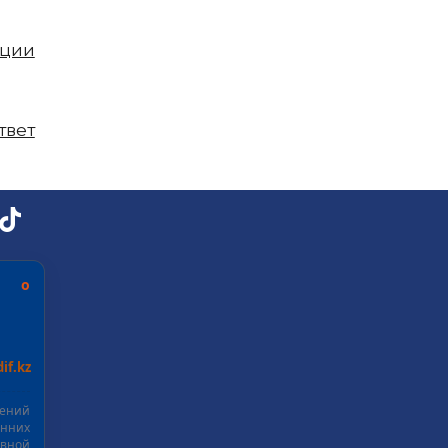
пции
твет
ь о
if.kz
шений
нних
ивной