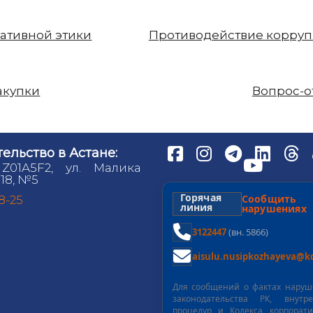
ативной этики
Противодействие корру
акупки
Вопрос-о
ельство в Астане:
 Z01A5F2, ул. Малика
18, №5
Горячая
Сообщит
98-25
линия
нарушениях
3122447
(вн. 5866)
aisulu.nusipkozhayeva@kd
Для сообщений о фактах нару
законодательства РК, внутре
процедур и Кодекса корпорат