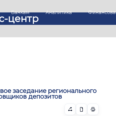
Банкам
Аналитика
Финансова
с-центр
овое заседание регионального
ховщиков депозитов