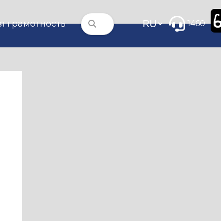
я грамотность
1460