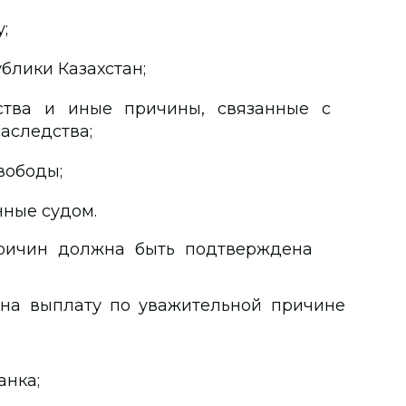
;
блики Казахстан;
ства и иные причины, связанные с
аследства;
вободы;
нные судом.
ричин должна быть подтверждена
е на выплату по уважительной причине
анка;