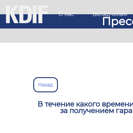
О нас
Вкладчикам
Прес
Назад
В течение какого времен
за получением гар