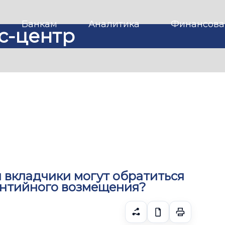
Банкам
Аналитика
Финансова
с-центр
и вкладчики могут обратиться
антийного возмещения?