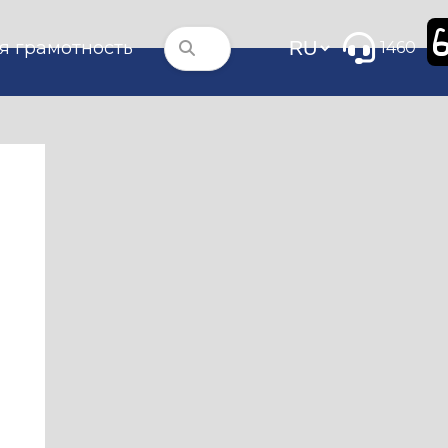
я грамотность
1460