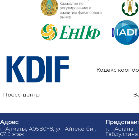
Кодекс корпор
Пресс-центр
З
Адрес:
Представит
г. Алматы, A05B0Y8, ул. Айтеке би ,
г. Астана,
67, 3 этаж
Габдуллина 