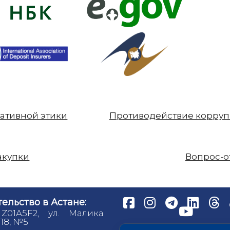
ативной этики
Противодействие корру
акупки
Вопрос-о
ельство в Астане:
 Z01A5F2, ул. Малика
18, №5