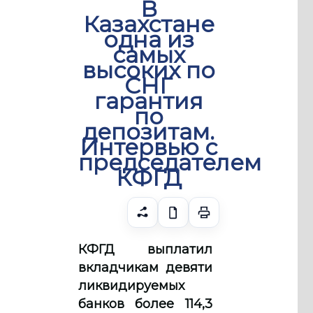
В
Казахстане
одна из
самых
высоких по
СНГ
гарантия
по
депозитам.
Интервью с
председателем
КФГД
КФГД выплатил
вкладчикам девяти
ликвидируемых
банков более 114,3