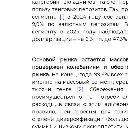
категория вкладчиков также пе
пользу тенговых депозитов. Так, п
сегмента
[1]
в 2024 году составил
9,9% по валютным депозитам. В
сегменту в 2024 году наблюдал
долларизации – на 6,3 п.п. до 47,3%
Основой рынка остается массо
подвержен колебаниям и обеспе
рынка.
На конец года 99,6% всех 
именно на массовый сегмент, сре
тысячи тенге
[2]
. Сбережения 
преимущественно на потребите
расходы, в связи с этим альтерн
правило, неинтересны для таки
степени диверсификации (большо
суммы) и низкому риск-аппетиту, 