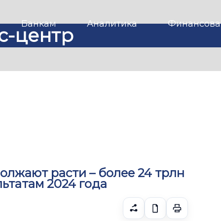
Банкам
Аналитика
Финансова
с-центр
олжают расти – более 24 трлн
льтатам 2024 года