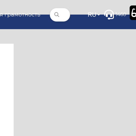
я грамотность
1460