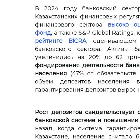
В 2024 году банковский секто
Казахстанских финансовых регул
финансового сектора
высоко о
фонд
, а также S&P Global Ratings,
рейтинге BICRA
, оценивающем
банковского сектора. Активы б
увеличились на 20% до 62 трл
фондирования деятельности банко
населения
(47% от обязательств 
объем депозитов населения в
гарантирования депозитов вырос на
Рост депозитов свидетельствует 
банковской системе и повышении
назад, когда система гарантиро
Казахстане, население считало 