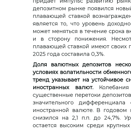
придает импульс развитию рынка
депозитном рынке появился новый
плавающей ставкой вознагражден
является то, что уровень доходн
может меняться в течение срока вк
и в сторону понижения. Несмо
плавающей ставкой имеют своих по
2025 года составила 0,3%.
Доля валютных депозитов неско
условиях волатильности обменного
тренд указывает на устойчивое с
иностранных валют.
Колебания 
существенные перетоки депозитов
значительного дифференциала 
иностранной валюте. В годовом
снизился на 2,1 п.п. до 24,7%. 
остается высоким среди крупных