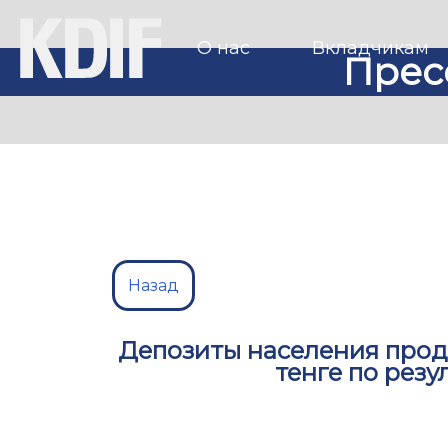
О нас
Вкладчикам
Прес
Назад
Депозиты населения прод
тенге по резу