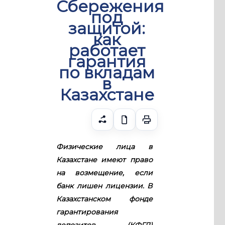
Сбережения
под
защитой:
как
работает
гарантия
по вкладам
в
Казахстане
Физические лица в
Казахстане имеют право
на возмещение, если
банк лишен лицензии. В
Казахстанском фонде
гарантирования
депозитов (КФГД)