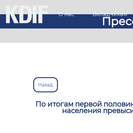
О нас
Вкладчикам
Прес
Назад
По итогам первой полови
населения превыси