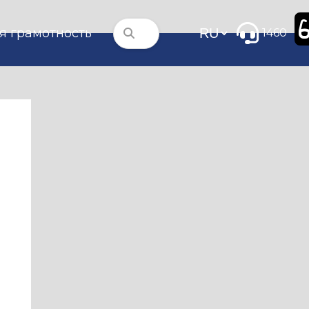
я грамотность
1460