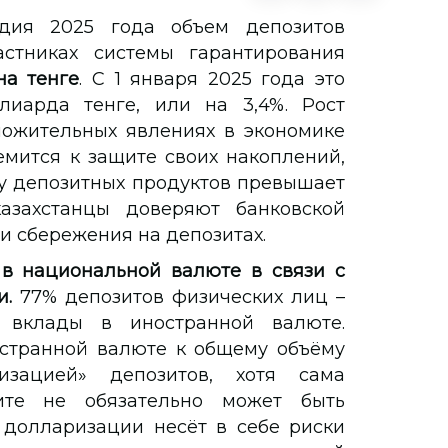
одия 2025 года объем депозитов
стниках системы гарантирования
на тенге
. С 1 января 2025 года это
иарда тенге, или на 3,4%. Рост
ложительных явлениях в экономике
емится к защите своих накоплений,
ву депозитных продуктов превышает
казахстанцы доверяют банковской
ои сбережения на депозитах.
в национальной валюте в связи с
и.
77% депозитов физических лиц –
 вклады в иностранной валюте.
остранной валюте к общему объёму
изацией» депозитов, хотя сама
ите не обязательно может быть
долларизации несёт в себе риски