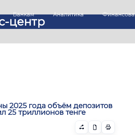
Банкам
Аналитика
Финансова
с-центр
ны 2025 года объём депозитов
л 25 триллионов тенге