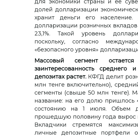
для экономики страны и её суве
долей долларизации экономически
хранит деньги его население.
долларизации розничных вкладов в 
23,1%. Такой уровень доллари
поскольку, согласно междунар
«безопасного уровня» долларизаци
Массовый сегмент остаетс
заинтересованность среднего и
депозитах растет.
КФГД делит розн
млн тенге включительно), средний
сегменты (свыше 50 млн тенге). 
название: на его долю пришлось 
состоянию на 1 июля. Объем д
прошедшую половину года вырос на
Вкладчики стремятся максимиз
личные депозитные портфели о