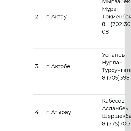
Мырзабек
Мұрат
2
г. Актау
Түркменба
8 (702)3
08
Успанов
Нурлан
3
г. Актобе
Турсунгал
8 (705)398
Кабесов
Асланбек
4
г. Атырау
Шершекба
8 (775)700