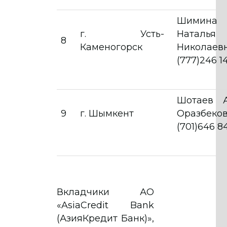
Шимина
г. Усть-
Наталья
8
Каменогорск
Николаев
(777)246 1
Шотаев 
9
г. Шымкент
Оразбеков
(701)646 8
Вкладчики АО
«AsiaCredit Bank
(АзияКредит Банк)»,