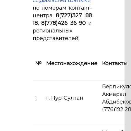
cc@asiacreditbank.kz
,
по номерам контакт-
центра
8(727)327 88
18
,
8(778)426 36 90
и
региональных
представителей:
№
Местонахождение
Контакты
Бердикул
Акмарал
1
г. Нур-Султан
Абдибеков
(776)192 2