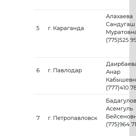
Алахаева
Сандугаш
5
г. Караганда
Муратов
(775)525 9
Даирбаев
6
г. Павлодар
Анар
Кабышев
(777)410 78
Бадагуло
Асемгуль
Бейсенов
7
г. Петропавловск
(775)964 71