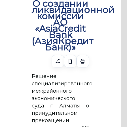
О создании
ликвидационной
комиссии
АО
«AsiaCredit
Bank
(АзияКредит
Банк)»
Решение
специализированного
межрайонного
экономического
суда г. Алматы о
принудительном
прекращении