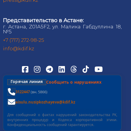
Представительство в Астане:
г. Астана, Z01A5F2, ул. Малика Габдуллина 18,
№5
+7 (717) 272-98-25
info@kdif.kz
Горячая линия
Сообщить о нарушениях
3122447
(вн. 5866)
aisulu.nusipkozhayeva@kdif.kz
Для сообщений о фактах нарушений законодательства РК,
внутренних процедур и Кодекса корпоративной этики.
Конфиденциальность сообщений гарантируется.