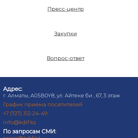
Пресс-центр
Закупки
Вопрос-ответ
Адрес:
г. Алматы, A05B0Y8, ул. Айтеке би , 67, 3 этаж
График приема посетителей
+7 (727) 312-24-49
info@kdif.kz
По запросам СМИ:
press@kdif.kz