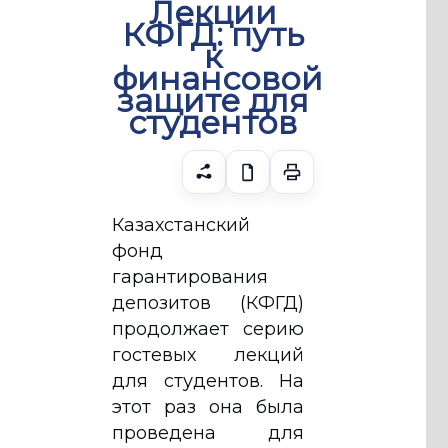
Лекции
КФГД: путь
к
финансовой
защите для
студентов
Казахстанский
фонд
гарантирования
депозитов (КФГД)
продолжает серию
гостевых лекций
для студентов. На
этот раз она была
проведена для