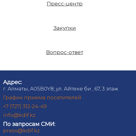
Пресс-центр
Закупки
Вопрос-ответ
Адрес:
г. Алматы, A05B0Y8, ул. Айтеке би , 67, 3 этаж
График приема посетителей
+7 (727) 312-24-49
info@kdif.kz
По запросам СМИ:
press@kdif.kz