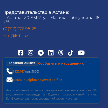
Представительство в Астане:
г. Астана, Z01A5F2, ул. Малика Габдуллина 18,
№5
+7 (717) 272-98-25
info@kdif.kz
Горячая линия
Сообщить о нарушениях
3122447
(вн. 5866)
aisulu.nusipkozhayeva@kdif.kz
Для сообщений о фактах нарушений законодательства РК,
внутренних процедур и Кодекса корпоративной этики.
Конфиденциальность сообщений гарантируется.