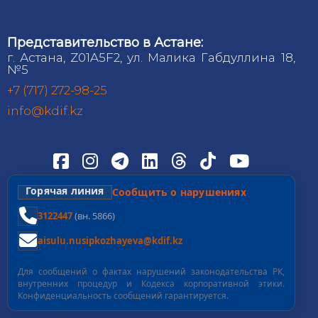
Представительство в Астане:
г. Астана, Z01A5F2, ул. Малика Габдуллина 18,
№5
+7 (717) 272-98-25
info@kdif.kz
Горячая линия
Сообщить о нарушениях
3122447
(вн. 5866)
aisulu.nusipkozhayeva@kdif.kz
Для сообщений о фактах нарушений законодательства РК,
внутренних процедур и Кодекса корпоративной этики.
Конфиденциальность сообщений гарантируется.