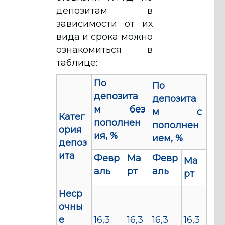
депозитам в
зависимости от их
вида и срока можно
ознакомиться в
таблице:
По
По
депозита
депозита
м без
м с
Катег
пополнен
пополнен
ория
ия, %
ием, %
депоз
ита
Февр
Ма
Февр
Ма
аль
рт
аль
рт
Неср
очны
е
16,3
16,3
16,3
16,3