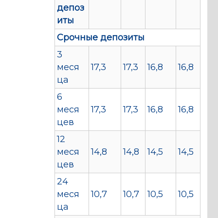
депоз
иты
Срочные депозиты
3
меся
17,3
17,3
16,8
16,8
ца
6
меся
17,3
17,3
16,8
16,8
цев
12
меся
14,8
14,8
14,5
14,5
цев
24
меся
10,7
10,7
10,5
10,5
ца