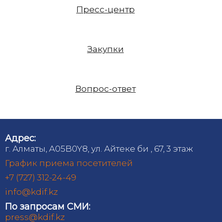
Пресс-центр
Закупки
Вопрос-ответ
Адрес:
г. Алматы, A05B0Y8, ул. Айтеке би , 67, 3 этаж
График приема посетителей
+7 (727) 312-24-49
info@kdif.kz
По запросам СМИ:
press@kdif.kz