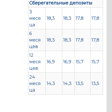
Сберегательные депозиты
3
меся
18,3
18,3
17,8
17,8
ца
6
меся
18,3
18,3
17,8
17,8
цев
12
меся
16,9
16,9
15,7
15,7
цев
24
меся
14,3
14,3
13,5
13,5
ца