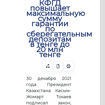
КФГД
повышает
максимальную
сумму
гарантии
по
сберегательным
депозитам
в тенге до
20 млн
тенге
30 декабря 2021
года Президент
Казахстана Касым-
Жомарт Токаев
подписал закон,