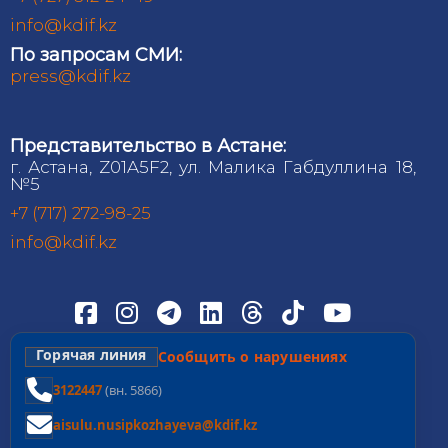
info@kdif.kz
По запросам СМИ:
press@kdif.kz
Представительство в Астане:
г. Астана, Z01A5F2, ул. Малика Габдуллина 18,
№5
+7 (717) 272-98-25
info@kdif.kz
Горячая линия
Сообщить о нарушениях
3122447
(вн. 5866)
aisulu.nusipkozhayeva@kdif.kz