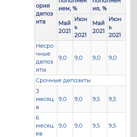
пополнен
пополнен
ория
ием, %
ия, %
депоз
Июн
Июн
ита
Май
Май
ь
ь
2021
2021
2021
2021
Несро
чные
9,0
9,0
9,0
9,0
депоз
иты
Срочные депозиты
3
месяц
9,0
9,0
9,5
9,5
а
6
месяц
9,0
9,0
9,5
9,5
ев