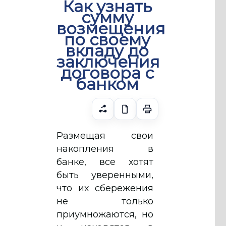
Как узнать
сумму
возмещения
по своему
вкладу до
заключения
договора с
банком
Размещая свои
накопления в
банке, все хотят
быть уверенными,
что их сбережения
не только
приумножаются, но