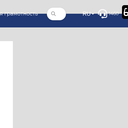
я грамотность
1460