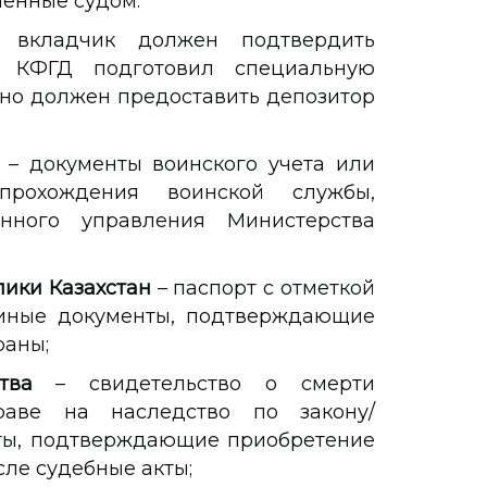
енные судом.
в вкладчик должен подтвердить
. КФГД подготовил специальную
нно должен предоставить депозитор
– документы воинского учета или
рохождения воинской службы,
нного управления Министерства
ики Казахстан
– паспорт с отметкой
 иные документы, подтверждающие
раны;
тва
– свидетельство о смерти
раве на наследство по закону/
ты, подтверждающие приобретение
сле судебные акты;