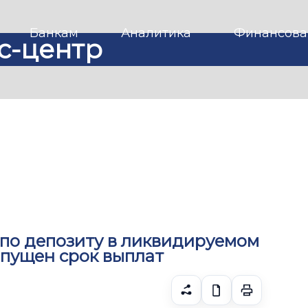
Банкам
Аналитика
Финансова
с-центр
 по депозиту в ликвидируемом
опущен срок выплат