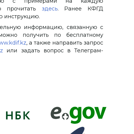
цию с примерами на каждую
но прочитать
здесь
. Ранее КФГД
ю инструкцию.
тельную информацию, связанную с
можно получить по бесплатному
w.kdif.kz
, а также направить запрос
kz
или задать вопрос в Телеграм-