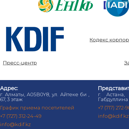
Кодекс корпор
Пресс-центр
З
Адрес:
Представит
г. Алматы, A05B0Y8, ул. Айтеке би ,
г. Астана,
67, 3 этаж
Габдуллина 
График приема посетителей
+7 (717) 272-
+7 (727) 312-24-49
info@kdif.kz
info@kdif.kz