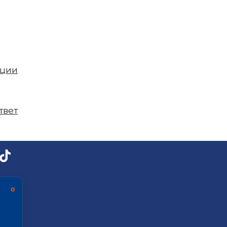
пции
твет
ь о