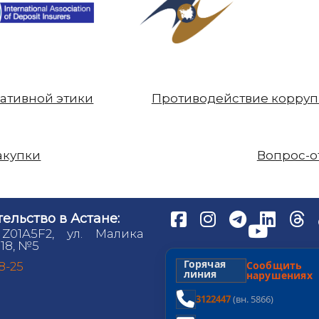
ативной этики
Противодействие корру
акупки
Вопрос-о
ельство в Астане:
 Z01A5F2, ул. Малика
18, №5
Горячая
Сообщит
98-25
линия
нарушениях
3122447
(вн. 5866)