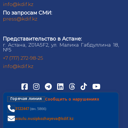
info@kdif.kz
По запросам СМИ:
press@kdif.kz
Представительство в Астане:
г. Астана, Z01A5F2, ул. Малика Габдуллина 18,
№5
+7 (717) 272-98-25
info@kdif.kz
Горячая линия
Сообщить о нарушениях
3122447
(вн. 5866)
aisulu.nusipkozhayeva@kdif.kz