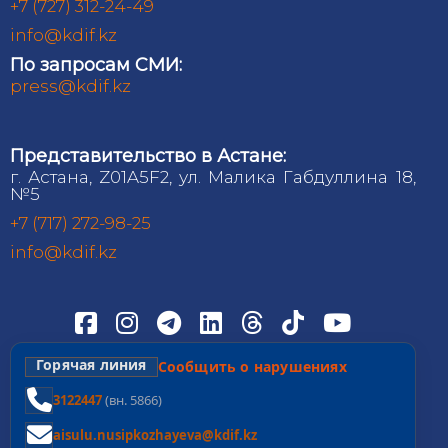
+7 (727) 312-24-49
info@kdif.kz
По запросам СМИ:
press@kdif.kz
Представительство в Астане:
г. Астана, Z01A5F2, ул. Малика Габдуллина 18,
№5
+7 (717) 272-98-25
info@kdif.kz
Горячая линия
Сообщить о нарушениях
3122447
(вн. 5866)
aisulu.nusipkozhayeva@kdif.kz