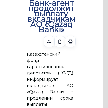
Банк-агент
продолжит
выплату
вкладчикам
АО «Qazaq
Banki»
Казахстанский
фонд
гарантирования
депозитов (КФГД)
информирует
вкладчиков АО
«Qazaq Banki» о
продлении срока
выплаты