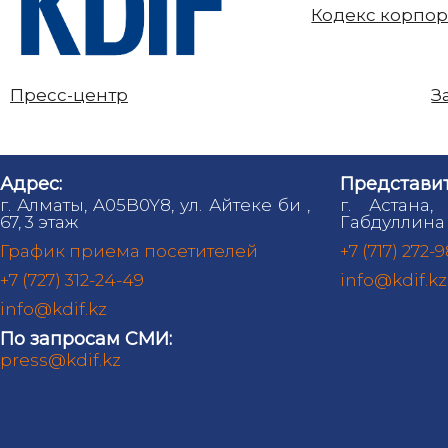
Кодекс корпор
Пресс-центр
З
Адрес:
Представит
г. Алматы, A05B0Y8, ул. Айтеке би ,
г. Астана,
67, 3 этаж
Габдуллина 
График приема посетителей
+7 (717) 272-
+7 (727) 312-24-49
info@kdif.kz
info@kdif.kz
По запросам СМИ:
press@kdif.kz