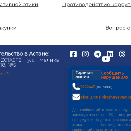
ативной этики
Противодействие корру
акупки
Вопрос-о
ельство в Астане:
 Z01A5F2, ул. Малика
18, №5
Горячая
Сообщит
98-25
линия
нарушениях
3122447
(вн. 5866)
aisulu.nusipkozhayeva@kd
Для сообщений о фактах нару
законодательства РК, внутре
процедур и Кодекса корпорат
этики. Конфиденциальн
сообщений гарантируется.