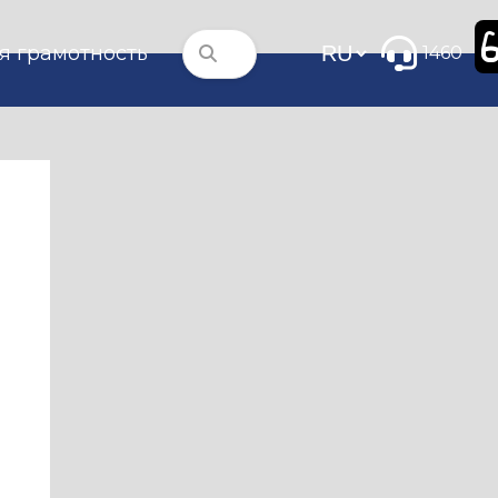
я грамотность
1460