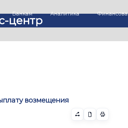
Банкам
Аналитика
Финансова
с-центр
выплату возмещения