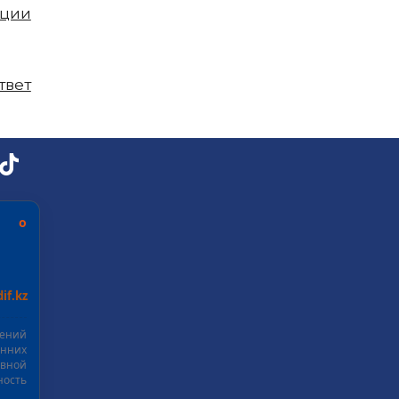
пции
твет
ь о
if.kz
шений
нних
ивной
ость