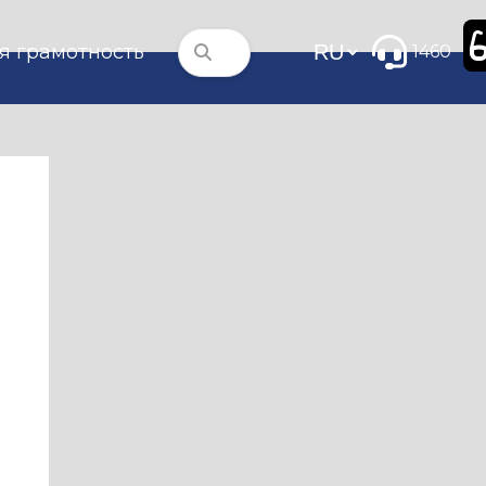
я грамотность
1460