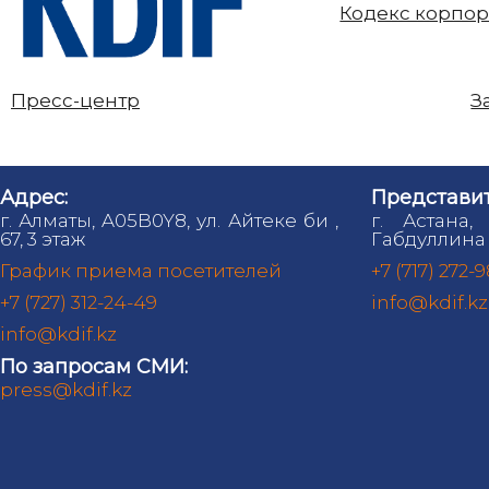
Кодекс корпор
Пресс-центр
З
Адрес:
Представит
г. Алматы, A05B0Y8, ул. Айтеке би ,
г. Астана,
67, 3 этаж
Габдуллина 
График приема посетителей
+7 (717) 272-
+7 (727) 312-24-49
info@kdif.kz
info@kdif.kz
По запросам СМИ:
press@kdif.kz