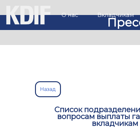
О нас
Вкладчикам
Прес
Назад
Список подразделени
вопросам выплаты г
вкладчикам 