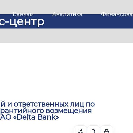
Банкам
Аналитика
Финансова
с-центр
й и ответственных лиц по
арантийного возмещения
АО «Delta Bank»