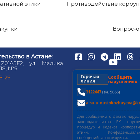
ативной этики
Противодействие корру
акупки
Вопрос-о
ельство в Астане:
 Z01A5F2, ул. Малика
18, №5
Горячая
Сообщит
98-25
линия
нарушениях
3122447
(вн. 5866)
aisulu.nusipkozhayeva@kd
Для сообщений о фактах нару
законодательства РК, внутре
процедур и Кодекса корпорат
этики. Конфиденциальн
сообщений гарантируется.