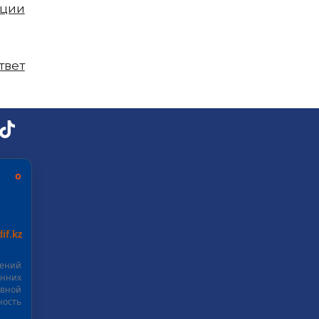
пции
твет
ь о
if.kz
шений
нних
ивной
ость