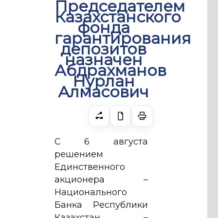
Председателем
Казахстанского
фонда
гарантирования
депозитов
назначен
Абдрахманов
Нурлан
Алмасович
С 6 августа
решением
Единственного
акционера –
Национального
Банка Республики
Казахстан –