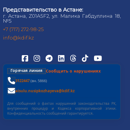
Представительство в Астане:
г. Астана, Z01A5F2, ул. Малика Габдуллина 18,
№5
+7 (717) 272-98-25
info@kdif.kz
Горячая линия
Сообщить о нарушениях
3122447
(вн. 5866)
aisulu.nusipkozhayeva@kdif.kz
Для сообщений о фактах нарушений законодательства РК,
внутренних процедур и Кодекса корпоративной этики.
Конфиденциальность сообщений гарантируется.