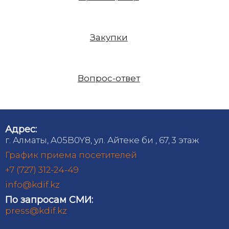
Закупки
Вопрос-ответ
Адрес:
г. Алматы, A05B0Y8, ул. Айтеке би , 67, 3 этаж
График приема посетителей
+7 (727) 312-24-49
info@kdif.kz
По запросам СМИ:
press@kdif.kz