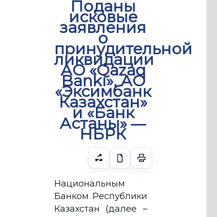
Поданы
исковые
заявления
о
принудительной
ликвидации
АО «Qazaq
Banki», АО
«Эксимбанк
Казахстан»
и «Банк
Астаны» ―
НБРК
Национальным
Банком Республики
Казахстан (далее –