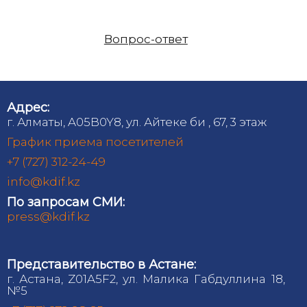
Вопрос-ответ
Адрес:
г. Алматы, A05B0Y8, ул. Айтеке би , 67, 3 этаж
График приема посетителей
+7 (727) 312-24-49
info@kdif.kz
По запросам СМИ:
press@kdif.kz
Представительство в Астане:
г. Астана, Z01A5F2, ул. Малика Габдуллина 18,
№5