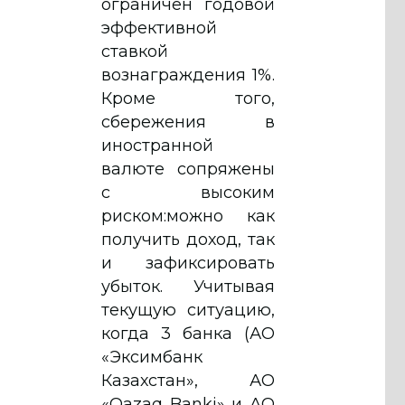
ограничен годовой
эффективной
ставкой
вознаграждения 1%.
Кроме того,
сбережения в
иностранной
валюте сопряжены
с высоким
риском:можно как
получить доход, так
и зафиксировать
убыток. Учитывая
текущую ситуацию,
когда 3 банка (АО
«Эксимбанк
Казахстан», АО
«Qazaq Banki» и АО