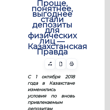
Проще,
понятнее,
выгоднее
стали
депозиты
для
физических
лиц ―
Казахстанская
Правда
С 1 октября 2018
года в Казахстане
изменились
условия по вновь
привлекаемым
депозитам